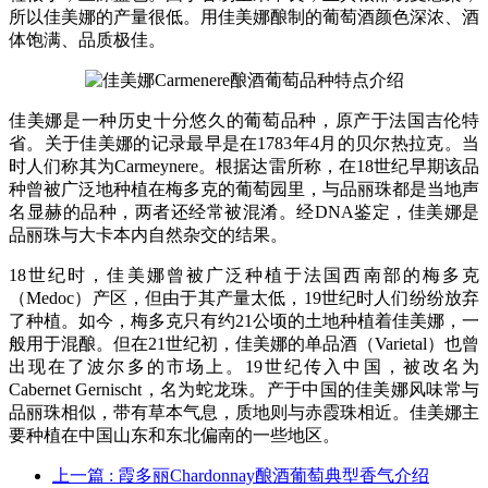
所以佳美娜的产量很低。用佳美娜酿制的葡萄酒颜色深浓、酒
体饱满、品质极佳。
佳美娜是一种历史十分悠久的葡萄品种，原产于法国吉伦特
省。关于佳美娜的记录最早是在1783年4月的贝尔热拉克。当
时人们称其为Carmeynere。根据达雷所称，在18世纪早期该品
种曾被广泛地种植在梅多克的葡萄园里，与品丽珠都是当地声
名显赫的品种，两者还经常被混淆。经DNA鉴定，佳美娜是
品丽珠与大卡本内自然杂交的结果。
18世纪时，佳美娜曾被广泛种植于法国西南部的梅多克
（Medoc）产区，但由于其产量太低，19世纪时人们纷纷放弃
了种植。如今，梅多克只有约21公顷的土地种植着佳美娜，一
般用于混酿。但在21世纪初，佳美娜的单品酒（Varietal）也曾
出现在了波尔多的市场上。19世纪传入中国，被改名为
Cabernet Gernischt，名为蛇龙珠。产于中国的佳美娜风味常与
品丽珠相似，带有草本气息，质地则与赤霞珠相近。佳美娜主
要种植在中国山东和东北偏南的一些地区。
上一篇
: 霞多丽Chardonnay酿酒葡萄典型香气介绍