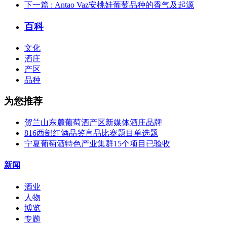
下一篇
: Antao Vaz安桃娃葡萄品种的香气及起源
百科
文化
酒庄
产区
品种
为您推荐
贺兰山东麓葡萄酒产区新媒体酒庄品牌
816西部红酒品鉴盲品比赛题目单选题
宁夏葡萄酒特色产业集群15个项目已验收
新闻
酒业
人物
博览
专题