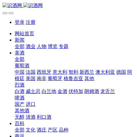
登录
注册
网站首页
新闻
全部
酒业
人物
博览
专题
美酒
全部
葡萄酒
中国
法国
西班牙
意大利
智利
新西兰
澳大利亚
德国
阿
根廷
美国
南非
葡萄牙
格鲁吉亚
其他
烈酒
白酒
威士忌
白兰地
金酒
伏特加
朗姆酒
龙舌兰
啤酒
国产
进口
其他酒
无醇
清酒
利口酒
百科
全部
文化
酒庄
产区
品种
商讯