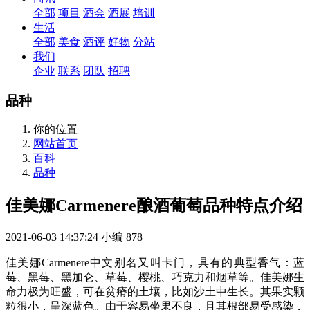
全部
项目
酒会
酒展
培训
生活
全部
美食
酒评
好物
分站
我们
企业
联系
团队
招聘
品种
你的位置
网站首页
百科
品种
佳美娜Carmenere酿酒葡萄品种特点介绍
2021-06-03 14:37:24
小编
878
佳美娜Carmenere中文别名又叫卡门，具有的典型香气：蓝
莓、黑莓、黑加仑、草莓、樱桃、巧克力和烟草等。佳美娜生
命力极为旺盛，可在贫瘠的土壤，比如沙土中生长。其果实颗
粒很小，呈深蓝色。由于容易坐果不良，且其根部易受感染，