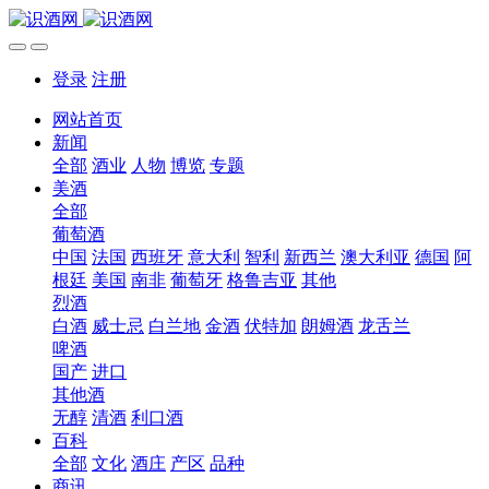
登录
注册
网站首页
新闻
全部
酒业
人物
博览
专题
美酒
全部
葡萄酒
中国
法国
西班牙
意大利
智利
新西兰
澳大利亚
德国
阿
根廷
美国
南非
葡萄牙
格鲁吉亚
其他
烈酒
白酒
威士忌
白兰地
金酒
伏特加
朗姆酒
龙舌兰
啤酒
国产
进口
其他酒
无醇
清酒
利口酒
百科
全部
文化
酒庄
产区
品种
商讯