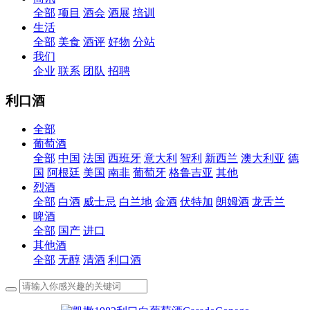
全部
项目
酒会
酒展
培训
生活
全部
美食
酒评
好物
分站
我们
企业
联系
团队
招聘
利口酒
全部
葡萄酒
全部
中国
法国
西班牙
意大利
智利
新西兰
澳大利亚
德
国
阿根廷
美国
南非
葡萄牙
格鲁吉亚
其他
烈酒
全部
白酒
威士忌
白兰地
金酒
伏特加
朗姆酒
龙舌兰
啤酒
全部
国产
进口
其他酒
全部
无醇
清酒
利口酒