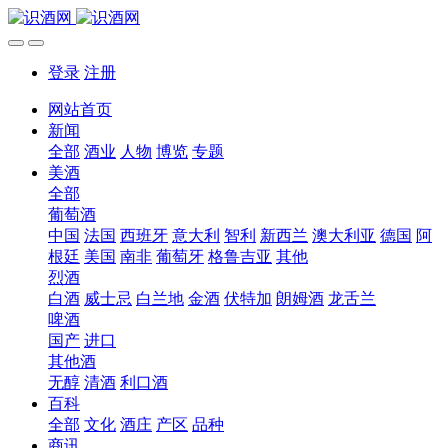
登录
注册
网站首页
新闻
全部
酒业
人物
博览
专题
美酒
全部
葡萄酒
中国
法国
西班牙
意大利
智利
新西兰
澳大利亚
德国
阿
根廷
美国
南非
葡萄牙
格鲁吉亚
其他
烈酒
白酒
威士忌
白兰地
金酒
伏特加
朗姆酒
龙舌兰
啤酒
国产
进口
其他酒
无醇
清酒
利口酒
百科
全部
文化
酒庄
产区
品种
商讯