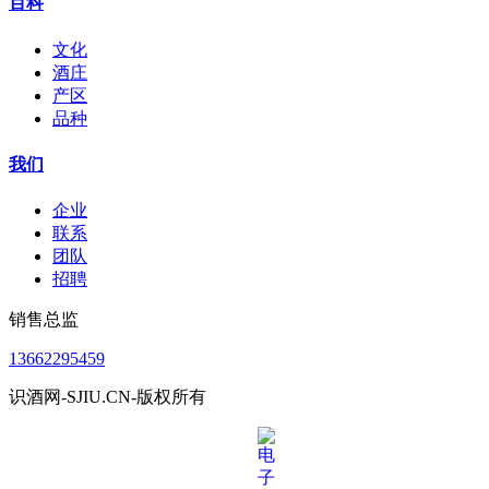
百科
文化
酒庄
产区
品种
我们
企业
联系
团队
招聘
销售总监
13662295459
识酒网-SJIU.CN-版权所有