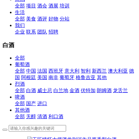
全部
项目
酒会
酒展
培训
生活
全部
美食
酒评
好物
分站
我们
企业
联系
团队
招聘
白酒
全部
葡萄酒
全部
中国
法国
西班牙
意大利
智利
新西兰
澳大利亚
德
国
阿根廷
美国
南非
葡萄牙
格鲁吉亚
其他
烈酒
全部
白酒
威士忌
白兰地
金酒
伏特加
朗姆酒
龙舌兰
啤酒
全部
国产
进口
其他酒
全部
无醇
清酒
利口酒