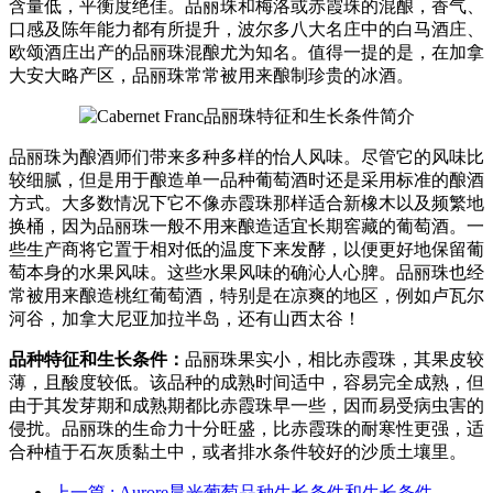
含量低，平衡度绝佳。品丽珠和梅洛或赤霞珠的混酿，香气、
口感及陈年能力都有所提升，波尔多八大名庄中的白马酒庄、
欧颂酒庄出产的品丽珠混酿尤为知名。值得一提的是，在加拿
大安大略产区，品丽珠常常被用来酿制珍贵的冰酒。
品丽珠为酿酒师们带来多种多样的怡人风味。尽管它的风味比
较细腻，但是用于酿造单一品种葡萄酒时还是采用标准的酿酒
方式。大多数情况下它不像赤霞珠那样适合新橡木以及频繁地
换桶，因为品丽珠一般不用来酿造适宜长期窖藏的葡萄酒。一
些生产商将它置于相对低的温度下来发酵，以便更好地保留葡
萄本身的水果风味。这些水果风味的确沁人心脾。品丽珠也经
常被用来酿造桃红葡萄酒，特别是在凉爽的地区，例如卢瓦尔
河谷，加拿大尼亚加拉半岛，还有山西太谷！
品种特征和生长条件：
品丽珠果实小，相比赤霞珠，其果皮较
薄，且酸度较低。该品种的成熟时间适中，容易完全成熟，但
由于其发芽期和成熟期都比赤霞珠早一些，因而易受病虫害的
侵扰。品丽珠的生命力十分旺盛，比赤霞珠的耐寒性更强，适
合种植于石灰质黏土中，或者排水条件较好的沙质土壤里。
上一篇
: Aurore晨光葡萄品种生长条件和生长条件