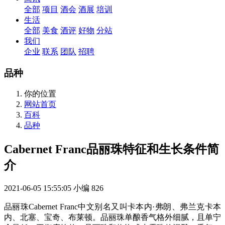
全部
项目
酒会
酒展
培训
生活
全部
美食
酒评
好物
分站
我们
企业
联系
团队
招聘
品种
你的位置
网站首页
百科
品种
Cabernet Franc品丽珠特征和生长条件简
介
2021-06-05 15:55:05
小编
826
品丽珠Cabernet Franc中文别名又叫卡本内·弗朗、弗兰克卡本
内、北塞、宝奇、布莱顿。品丽珠单酿香气格外细腻，且单宁