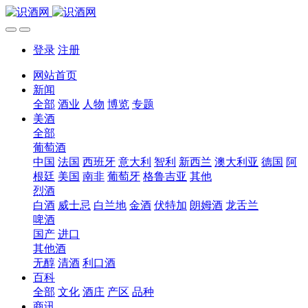
登录
注册
网站首页
新闻
全部
酒业
人物
博览
专题
美酒
全部
葡萄酒
中国
法国
西班牙
意大利
智利
新西兰
澳大利亚
德国
阿
根廷
美国
南非
葡萄牙
格鲁吉亚
其他
烈酒
白酒
威士忌
白兰地
金酒
伏特加
朗姆酒
龙舌兰
啤酒
国产
进口
其他酒
无醇
清酒
利口酒
百科
全部
文化
酒庄
产区
品种
商讯