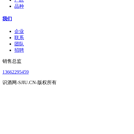
品种
我们
企业
联系
团队
招聘
销售总监
13662295459
识酒网-SJIU.CN-版权所有