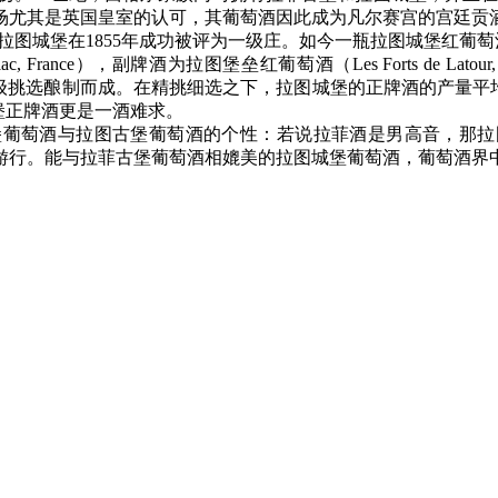
国市场尤其是英国皇室的认可，其葡萄酒因此成为凡尔赛宫的宫廷贡
倍，拉图城堡在1855年成功被评为一级庄。如今一瓶拉图城堡红葡
, France），副牌酒为拉图堡垒红葡萄酒（Les Forts de Latour, 
个等级的酒经过严格的分级挑选酿制而成。在精挑细选之下，拉图城堡的正牌酒
堡正牌酒更是一酒难求。
容拉菲古堡葡萄酒与拉图古堡葡萄酒的个性：若说拉菲酒是男高音
行。能与拉菲古堡葡萄酒相媲美的拉图城堡葡萄酒，葡萄酒界中的