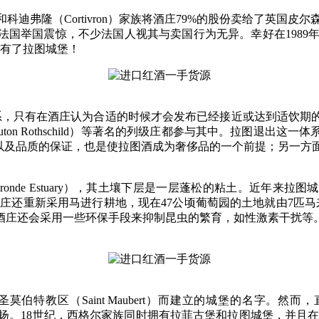
隆（Cortivron）家族将酒庄79%的股份卖给了英国皮尔森集团（Pear
国震惊，不少法国人视其与卖国行为无异。幸好在1989年，已成为哈
拥有了拉图城堡！
交易体系，只有在酒庄认为合适的时候才会发布已经接近或达到适饮
（Chateau Mouton Rothschild）等著名的列级庄都参与其
制以及品质的保证，也是使拉图酒成为奢侈品的一个前提；另一方
nde Estuary），其土壤下层是一层蓬松的粘土。近年来
8年，酒庄还重新采用马进行耕地，现在47公顷葡萄园的土地就由7匹
酒庄还会采用一些环保手段来抑制昆虫的繁育，如性激素干扰等
伯特教区（Saint Maubert）而建立的城堡的名字。然
名声才真正开始远扬。18世纪，西格尔家族同时拥有拉菲古堡和拉图城堡，