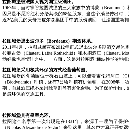
拉图城堡被法国人视为国宝级酒庄。
1963年，当时掌管拉图城堡的三大家族中的博蒙（Beaumont）和科迪弗
因只是不愿将红利分给其余的68位股东。当这个消息传出时，法国举
近2亿美元的天价把皮尔森集团手中的股份购回，让法国重新
拉图城堡退出波尔多（Bordeaux）期酒体系。
2011年4月，拉图城堡宣布2012年正式退出波尔多期酒
拉菲古堡（Chateau Lafite Rothschild）和木桐酒庄
动好像也是情理之中。一方面，这是对拉图酒“稀缺性”的控
拉图城堡采用极其环保的方式经营葡萄园。
拉图城堡的葡萄园位于砾石山坡上，可以俯看吉伦特河口（Giro
（Biodynamic）种植，还有7公顷种植有机葡萄。在200
期，而且酒庄绝不采用除草剂等有害化合物。为了保护作物，
是最环保的交通工具。
拉图城堡具有皇室光环。
拉图这个名字第一次出现是在1331年，来源于一座为了保护圣莫
（Nicolas-Alexandre de Segur）来到这里，其