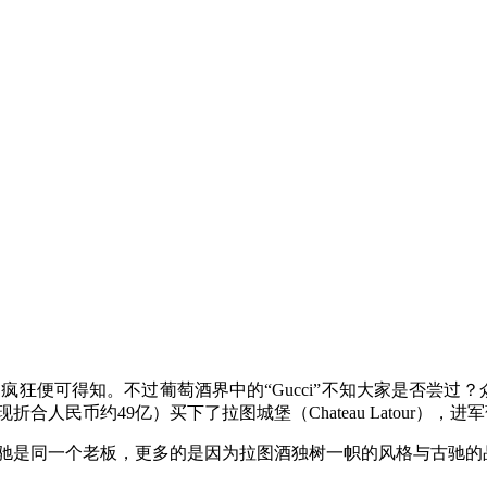
疯狂便可得知。不过葡萄酒界中的“Gucci”不知大家是否尝过？
合人民币约49亿）买下了拉图城堡（Chateau Latour），
图和古驰是同一个老板，更多的是因为拉图酒独树一帜的风格与古驰