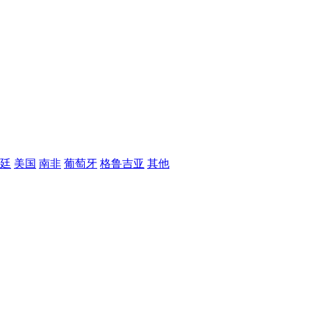
廷
美国
南非
葡萄牙
格鲁吉亚
其他