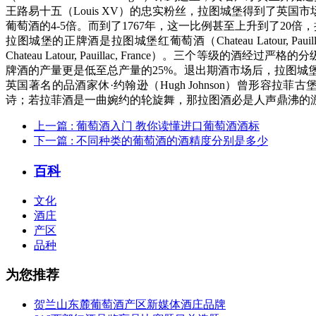
王路易十五（Louis XV）的忠实粉丝，拉图城堡得到了英
葡萄酒的4-5倍。而到了1767年，这一比例甚至上升到了20
拉图城堡的正牌酒是拉图城堡红葡萄酒（Chateau Latour, Pauillac
Chateau Latour, Pauillac, France）。三
牌酒的产量更是低至总产量的25%。退出期酒市场后，拉图城
英国著名的品酒家休·约翰逊（Hugh Johnson）曾形
诗；若拉菲酒是一曲婉约的轮旋舞，那拉图酒必是人声鼎沸的游
上一篇
: 葡萄酒入门 教你读懂进口葡萄酒酒标
下一篇
: 不同种类的葡萄酒的酒精度分别是多少
百科
文化
酒庄
产区
品种
为您推荐
贺兰山东麓葡萄酒产区新媒体酒庄品牌