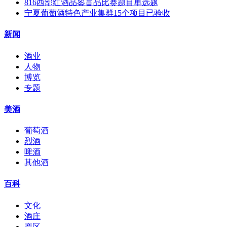
816西部红酒品鉴盲品比赛题目单选题
宁夏葡萄酒特色产业集群15个项目已验收
新闻
酒业
人物
博览
专题
美酒
葡萄酒
烈酒
啤酒
其他酒
百科
文化
酒庄
产区