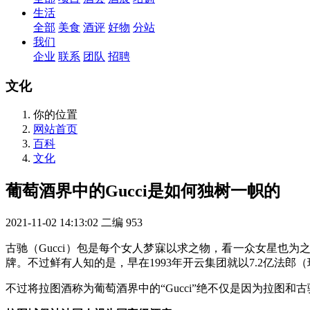
生活
全部
美食
酒评
好物
分站
我们
企业
联系
团队
招聘
文化
你的位置
网站首页
百科
文化
葡萄酒界中的Gucci是如何独树一帜的
2021-11-02 14:13:02
二编
953
古驰（Gucci）包是每个女人梦寐以求之物，看一众女星也为之
牌。不过鲜有人知的是，早在1993年开云集团就以7.2亿法郎（现折
不过将拉图酒称为葡萄酒界中的“Gucci”绝不仅是因为拉