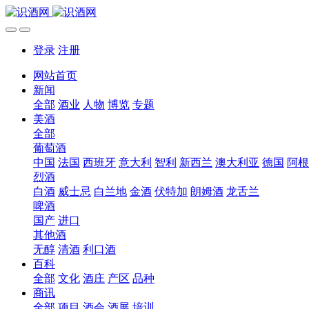
登录
注册
网站首页
新闻
全部
酒业
人物
博览
专题
美酒
全部
葡萄酒
中国
法国
西班牙
意大利
智利
新西兰
澳大利亚
德国
阿根
烈酒
白酒
威士忌
白兰地
金酒
伏特加
朗姆酒
龙舌兰
啤酒
国产
进口
其他酒
无醇
清酒
利口酒
百科
全部
文化
酒庄
产区
品种
商讯
全部
项目
酒会
酒展
培训