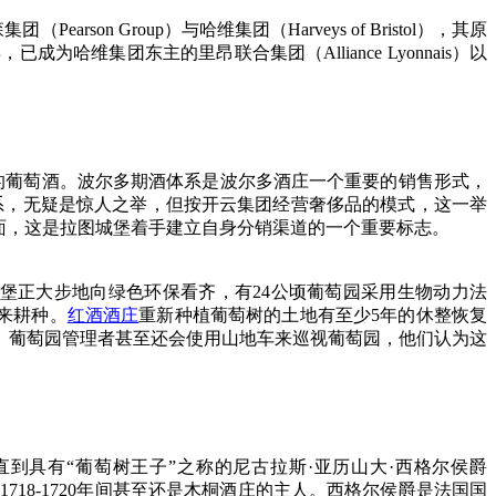
son Group）与哈维集团（Harveys of Bristol），其原
维集团东主的里昂联合集团（Alliance Lyonnais）以
期的葡萄酒。波尔多期酒体系是波尔多酒庄一个重要的销售形式，
中。拉图退出这一体系，无疑是惊人之举，但按开云集团经营奢侈品的模式，这一举
面，这是拉图城堡着手建立自身分销渠道的一个重要标志。
拉图城堡正大步地向绿色环保看齐，有24公顷葡萄园采用生物动力法
马来耕种。
红酒酒庄
重新种植葡萄树的土地有至少5年的休整恢复
。葡萄园管理者甚至还会使用山地车来巡视葡萄园，他们认为这
而，直到具有“葡萄树王子”之称的尼古拉斯·亚历山大·西格尔侯爵
并且在1718-1720年间甚至还是木桐酒庄的主人。西格尔侯爵是法国国