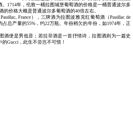
酒。1714年，伦敦一桶拉图城堡葡萄酒的价格是一桶普通波尔多
萄酒的价格大概是普通波尔多葡萄酒的40倍左右。
Pauillac, France），三牌酒为拉图波雅克红葡萄酒（Pauillac de
的产量平均占总产量的55%，约22万瓶。年份稍欠的年份，如1974年，正
，那拉图酒便是男低音；若拉菲酒是一首抒情诗，拉图酒则为一篇史
Gucci，此生不尝岂不可惜！