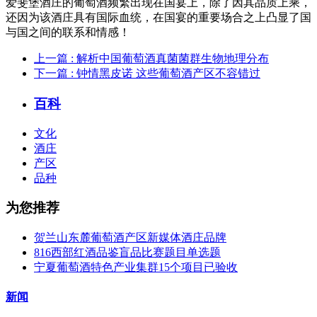
爱斐堡酒庄的葡萄酒频繁出现在国宴上，除了因其品质上乘，
还因为该酒庄具有国际血统，在国宴的重要场合之上凸显了国
与国之间的联系和情感！
上一篇
: 解析中国葡萄酒真菌菌群生物地理分布
下一篇
: 钟情黑皮诺 这些葡萄酒产区不容错过
百科
文化
酒庄
产区
品种
为您推荐
贺兰山东麓葡萄酒产区新媒体酒庄品牌
816西部红酒品鉴盲品比赛题目单选题
宁夏葡萄酒特色产业集群15个项目已验收
新闻