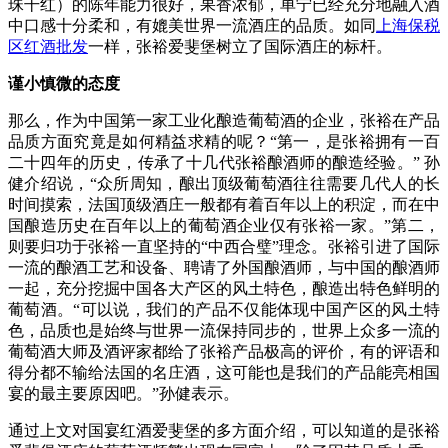
珠干红）的陈年能力很好，果香浓郁，单宁已经充分地融入酒
中口感十分柔和，有媲美世界一流酒庄的品质。如同
上海保税
区红酒批发
一样，张裕爱斐堡树立了国际酒庄的标杆。
谨小慎微的态度
那么，作为中国第一家工业化酿造葡萄酒的企业，张裕在产品
品质方面究竟是如何精益求精的呢？“第一，是张裕拥有一百
二十四年的历史，传承了十几代张裕酿酒师的酿造经验。” 孙
健介绍说，“众所周知，酿出顶级葡萄酒往往需要几代人的长
时间摸索，法国顶级酒庄一般都有着百年以上的积淀，而在中
国酿造历史在百年以上的葡萄酒企业仅有张裕一家。”第二，
则要归功于张裕一直坚持的“中西合璧”理念。张裕引进了国际
一流的酿酒工艺和设备、聘请了外国酿酒师，与中国的酿酒师
一起，充分挖掘中国各大产区的风土特色，酿造出特色鲜明的
葡萄酒。“可以说，我们的产品不仅能体现中国产区的风土特
色，品质也是始终与世界一流保持同步的，世界上众多一流的
葡萄酒大师及酒评家都给了张裕产品极高的评价，有的评语和
得分都不输给法国的名庄酒，这可能也是我们的产品能亮相国
宴的最主要原因吧。”孙健表示。
通过上文对国宴红酒爱斐堡的多方面介绍，可以知道的是张裕