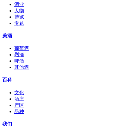
酒业
人物
博览
专题
美酒
葡萄酒
烈酒
啤酒
其他酒
百科
文化
酒庄
产区
品种
我们