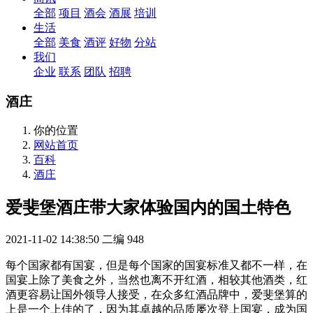
全部
项目
酒会
酒展
培训
生活
全部
美食
酒评
好物
分站
我们
企业
联系
团队
招聘
酒庄
你的位置
网站首页
百科
酒庄
爱斐堡酒庄带大家体验国内的国土特色
2021-11-02 14:38:50
二编
948
每个国家都有国宴，但是每个国家的国宴标准又都不一样，在
国宴上除了美食之外，当然也离不开红酒，相较其他酒类，红
酒更容易让国外领导人接受，在众多红酒品牌中，爱斐堡算的
上是一个上佳的了，因为其卓越的品质屡次登上国宴，成为国