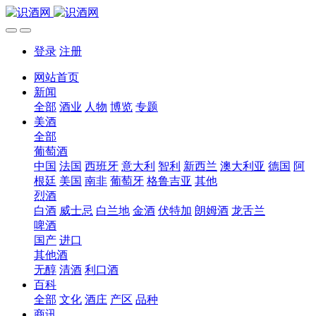
登录
注册
网站首页
新闻
全部
酒业
人物
博览
专题
美酒
全部
葡萄酒
中国
法国
西班牙
意大利
智利
新西兰
澳大利亚
德国
阿
根廷
美国
南非
葡萄牙
格鲁吉亚
其他
烈酒
白酒
威士忌
白兰地
金酒
伏特加
朗姆酒
龙舌兰
啤酒
国产
进口
其他酒
无醇
清酒
利口酒
百科
全部
文化
酒庄
产区
品种
商讯