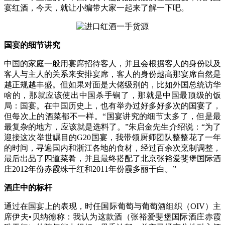
宴红酒，今天，就让小编带大家一起来了解一下吧。
国宴的细节讲究
中国的家庭一般用宴席招待客人，并且会根据客人的身份以及
客人与主人的关系来安排宴席，客人的身份越高那宴席自然是
越正规越丰盛。但如果对面是大佬级别的，比如外国总统访华
啥的，那就应该使出中国杀手锏了，那就是中国最顶级的饭
局：国宴。在中国历史上，也有举办过好多好多次的国宴了，
但每次上的酒菜都不一样。“国宴讲究的细节太多了，但是最
最复杂的地方，应该就是选料了。”朱启金先生介绍说：“为了
迎接这次举世瞩目的G20国宴，我带领厨师团队整整花了一年
的时间，寻遍国内和浙江各地的食材，经过百余次烹制调整，
最后出品了四道菜肴，并且最终搭配了北京张裕爱斐堡国际酒
庄2012年份赤霞珠干红和2011年份霞多丽干白。”
酒庄中的标杆
通过在国宴上的表现，时任国际葡萄与葡萄酒组织（OIV）主
席伊夫•贝纳德称：我认为这款酒（张裕爱斐堡国际酒庄赤霞