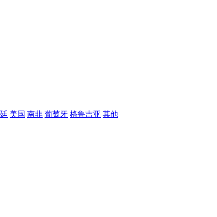
廷
美国
南非
葡萄牙
格鲁吉亚
其他