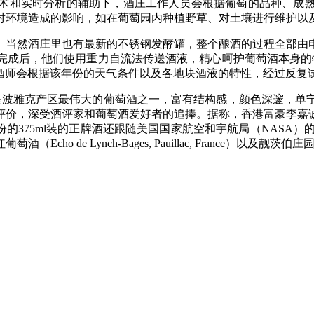
术和实时分析的辅助下，酒庄工作人员会根据葡萄的品种、成
对环境造成的影响，如在葡萄园内种植野草、对土壤进行维护以
。当然酒庄里也有最新的不锈钢发酵罐，整个酿酒的过程全部由
完成后，他们使用重力自流法传送酒液，精心呵护葡萄酒本身的
酒液发酵完成后，酿酒师会根据该年份的天气条件以及各地块酒液的特性，经
illac, France）是波雅克产区最伟大的葡萄酒之一，富有结构感
评价，深受酒评家和葡萄酒爱好者的追捧。据称，香港富豪李嘉
的375ml装的正牌酒还跟随美国国家航空和宇航局（NASA）的ST
nch-Bages, Pauillac, France）以及靓茨伯庄园白葡萄酒（Bla