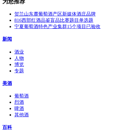
为您推荐
贺兰山东麓葡萄酒产区新媒体酒庄品牌
816西部红酒品鉴盲品比赛题目单选题
宁夏葡萄酒特色产业集群15个项目已验收
新闻
酒业
人物
博览
专题
美酒
葡萄酒
烈酒
啤酒
其他酒
百科