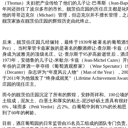
（Thomas）夫妇把产业传给了他们的儿子让·巴蒂斯（Jean-
年间还担任了波尔多市的市长。靓茨伯庄园的历任庄主都是叱
他的哥哥迈克尔（Michael）管理，但迈克尔并不擅长管理，
靓茨家族在靓茨伯庄园的辉煌历史由此终止。
后来，靓茨伯庄园几经辗转，最终于1939年被著名的葡萄酒世家卡兹（C
Pez）。当时掌管卡兹家族的是著名的酿酒师让-查尔斯·卡兹（J
身成为波雅克的顶级名庄。让·查尔斯于95岁高龄逝世后，酒庄由
1973年，安德鲁的儿子让-米歇尔·卡兹（Jean-Michel 
年份的正牌酒一举夺得《葡萄酒观察家》（Wine Spectator）
（Decanter）杂志评为“年度风云人物”（Man of the Year），200
于2011年为他颁发了“终身成就奖”（Lifetime Achiev
庄园的现任庄主。
而今的靓茨伯庄园沉淀了所有的辉煌，安静而祥和。100公顷的
土组成，泥灰土、白垩土和厚实的粘土-泥沙砂砾土质具有很好的吸热性与排水
6%，味而多（Petit Verdot）占2%。白葡萄中则有53%的长相思（
到了60年的树龄。
目前，酒庄葡萄园的日常监管由35名员工组成的团队专门负责