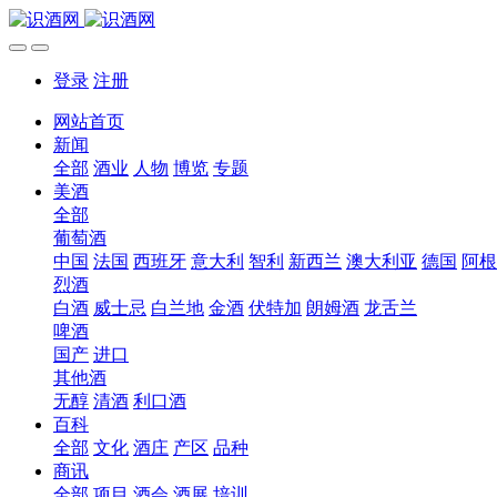
登录
注册
网站首页
新闻
全部
酒业
人物
博览
专题
美酒
全部
葡萄酒
中国
法国
西班牙
意大利
智利
新西兰
澳大利亚
德国
阿根
烈酒
白酒
威士忌
白兰地
金酒
伏特加
朗姆酒
龙舌兰
啤酒
国产
进口
其他酒
无醇
清酒
利口酒
百科
全部
文化
酒庄
产区
品种
商讯
全部
项目
酒会
酒展
培训