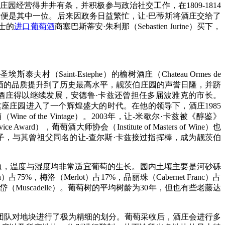
伯庄园经营得井井有条，并积极参与政治社交工作，在1809-1814
便是其中一位。后来因政务日益繁忙，让·巴蒂斯将酒庄交给了
士的
进口葡萄酒
商塞巴斯蒂安·朱利那（Sebastien Jurine）买下，
aint-Estephe）的榆树酒庄（Chateau Ormes de
庄园葡萄酒的品质提升到了历史最高水平，靓茨伯庄园的声誉日隆，并跻
业业，酒庄得以继续发展，安德鲁·卡兹还曾担任多届波雅克的市长。
造，引领这座庄园进入了一个辉煌盛大的时代。在他的领导下，酒庄1985
of the Vintage）。2003年，让-米歇尔·卡兹被《醇鉴》
ward），葡萄酒大师协会（Institute of Masters of Wine）也
年米歇尔的儿子，与其曾祖父同名的让-查尔斯·卡兹接过指挥棒，成为靓茨伯
）河边，温度与湿度均非常适宜葡萄的生长。园内土壤主要是河砂砾
，梅洛（Merlot）占17%，品丽珠（Cabernet Franc）占
 的密斯卡岱（Muscadelle）。葡萄树的平均树龄为30年，但也有些老藤达
庄团队对地块进行了极为精细的划分。葡萄采收后，酒庄会进行多