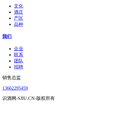
文化
酒庄
产区
品种
我们
企业
联系
团队
招聘
销售总监
13662295459
识酒网-SJIU.CN-版权所有