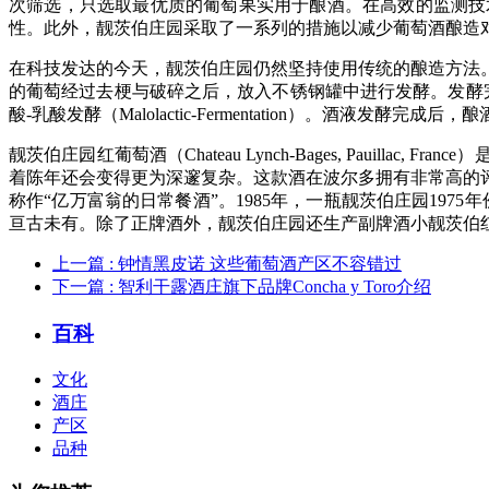
次筛选，只选取最优质的葡萄果实用于酿酒。在高效的监测技
性。此外，靓茨伯庄园采取了一系列的措施以减少葡萄酒酿造
在科技发达的今天，靓茨伯庄园仍然坚持使用传统的酿造方法
的葡萄经过去梗与破碎之后，放入不锈钢罐中进行发酵。发酵
酸-乳酸发酵（Malolactic-Fermentation）。
靓茨伯庄园红葡萄酒（Chateau Lynch-Bages, Pau
着陈年还会变得更为深邃复杂。这款酒在波尔多拥有非常高的
称作“亿万富翁的日常餐酒”。1985年，一瓶靓茨伯庄园1975年份
亘古未有。除了正牌酒外，靓茨伯庄园还生产副牌酒小靓茨伯红葡萄酒（Echo de Ly
上一篇
: 钟情黑皮诺 这些葡萄酒产区不容错过
下一篇
: 智利干露酒庄旗下品牌Concha y Toro介绍
百科
文化
酒庄
产区
品种