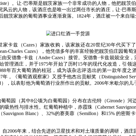
Baptiste）。让·巴蒂斯是靓茨家族一个非常成功的人物，他把靓茨
咤风云的人物，该酒庄也是唯一出过两任市长的酒庄，让·巴蒂斯
之后靓茨家族的葡萄酒事业逐渐衰落。1824年，酒庄被一个来自瑞
azes）家族收购，该家族还在20世纪30年代买下了圣埃斯泰夫村（S
ean-Charles Cazes），他凭借多年的丰富经验把靓茨伯
安德鲁·卡兹（Andre Cazes）接管。安德鲁·卡兹兢兢
Cazes）开始管理酒庄，并于1975年开始了历时15年的现代化改
1988年百大葡萄酒的桂冠，成为该杂志评选出的第一款年度之酒（Wine 
7年，《葡萄酒观察家》又授予他杰出贡献奖（Distinguished Service A
ement Award），以表彰他为葡萄酒行业所作出的贡献。2006
葡萄园（其中8公顷为白葡萄园）分布在吉伦特（Gironde
性。红葡萄种植中，赤霞珠（Cabernet Sauvignon）占75%
Sauvignon Blanc）、32%的赛美蓉（Semillon）和15%
。自2006年来，结合先进的卫星技术和对土壤质量的调研，酒