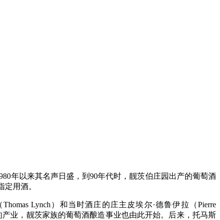
酒庄，不过1980年以来其名声日盛，到90年代时，靓茨伯庄园出产的葡萄酒
的指定用酒。
mas Lynch）和当时酒庄的庄主皮埃尔·德鲁伊拉（Pierre
ch）家族的产业，靓茨家族的葡萄酒酿造事业也由此开始。后来，托马斯