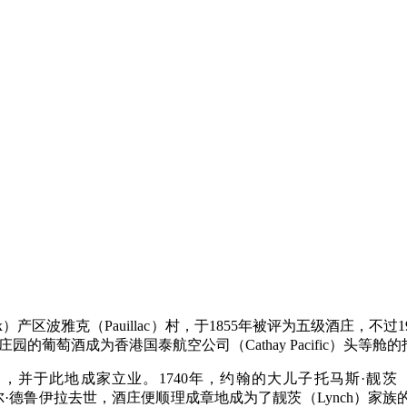
ordeaux）产区波雅克（Pauillac）村，于1855年被评为五级
茨伯庄园的葡萄酒成为香港国泰航空公司（Cathay Pacific）头等舱
尔多，并于此地成家立业。1740年，约翰的大儿子托马斯·靓茨（Tho
1749年，皮埃尔·德鲁伊拉去世，酒庄便顺理成章地成为了靓茨（Lyn