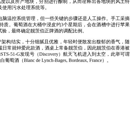
熟度以及所产地块，分别进行酿制，从而诠释出各地块的风土特
及使用污水处理系统等。
电脑温控系统管理，但一些关键的步骤还是人工操作。手工采摘
特质。葡萄酒在大桶中浸皮约3个星期后，会在酒槽中进行苹果
过反复试验，最终确定靓茨伯正牌酒的调配比例。
，颜色深邃，单宁架构结实，十分细腻且优雅，年轻时便散发出馥郁的香气，随
诚日常就钟爱此款酒，酒桌上常备靓茨伯，因此靓茨伯在香港被
S-51-G发现号（Discovery）航天飞机进入到太空，此举可谓
nc de Lynch-Bages, Bordeaux, France）。