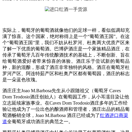
实际上，葡萄牙的葡萄酒就像他们的足球一样，看似低调却充
满了惊喜。这个国家，绝对称得上是一个“葡萄酒王国”。在这
个“葡萄酒王国”里，我们不妨从杜罗河、杜奥两大优质产区来
了解一下优质的葡萄酒。巴博萨酒庄是一个家族精品酒庄，在
传承了葡萄牙几百年传统酿酒技术的基础上，不断创新、旨在
给葡萄酒爱好者带来惊喜的体验。酒庄乐于尝试新的葡萄品
种，新的混酿，形成了酒庄非常独特的风格。酒庄在葡萄牙杜
罗河产区、阿连特茹产区和杜奥产区都有葡萄园，酒庄的标志
是一朵蓝色玫瑰。
酒庄庄主Joao M.Barbosa先生从小跟随祖父（葡萄牙 Caves
Dom Teodosio酒庄创始人）在葡萄园工作，从小耳濡目染让他
立志延续家族事业。
在Caves Dom Teodosio酒庄多年的工作经
验让他成为了一位出色的酿酒师和管理者，酒庄出品的精品葡
萄酒畅销全球，Joao M.Barbosa 酒庄已经成为了
红酒进口商渠
道
全葡萄牙成功酒庄的典范之一。