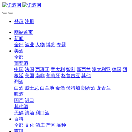
登录
注册
网站首页
新闻
全部
酒业
人物
博览
专题
美酒
全部
葡萄酒
中国
法国
西班牙
意大利
智利
新西兰
澳大利亚
德国
阿
根廷
美国
南非
葡萄牙
格鲁吉亚
其他
烈酒
白酒
威士忌
白兰地
金酒
伏特加
朗姆酒
龙舌兰
啤酒
国产
进口
其他酒
无醇
清酒
利口酒
百科
全部
文化
酒庄
产区
品种
商讯