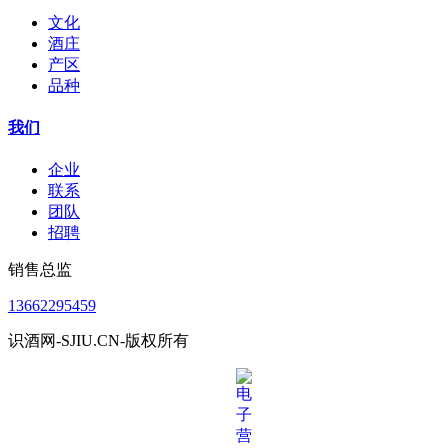
文化
酒庄
产区
品种
我们
企业
联系
团队
招聘
销售总监
13662295459
识酒网-SJIU.CN-版权所有