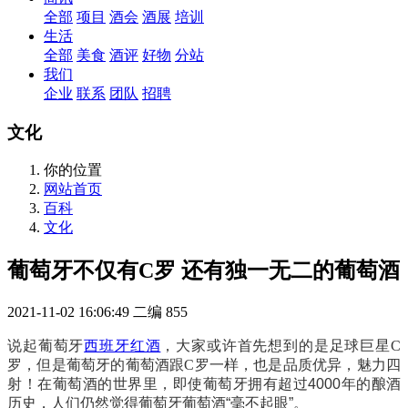
全部
项目
酒会
酒展
培训
生活
全部
美食
酒评
好物
分站
我们
企业
联系
团队
招聘
文化
你的位置
网站首页
百科
文化
葡萄牙不仅有C罗 还有独一无二的葡萄酒
2021-11-02 16:06:49
二编
855
说起葡萄牙
西班牙红酒
，大家或许首先想到的是足球巨星C
罗，但是葡萄牙的葡萄酒跟C罗一样，也是品质优异，魅力四
射！
在葡萄酒的世界里，即使葡萄牙拥有超过4000年的酿酒
历史，人们仍然觉得葡萄牙葡萄酒“毫不起眼”。