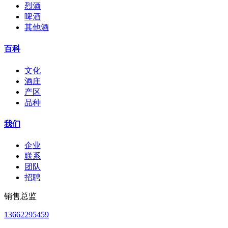
烈酒
啤酒
其他酒
百科
文化
酒庄
产区
品种
我们
企业
联系
团队
招聘
销售总监
13662295459