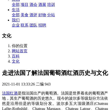
全部
项目
酒会
酒展
培训
生活
全部
美食
酒评
好物
分站
我们
企业
联系
团队
招聘
文化
你的位置
网站首页
百科
文化
走进法国了解法国葡萄酒红酒历史与文化
2021-11-01 13:33:26
二编
943
法国红酒
是指法国出产的葡萄酒。法国是世界着名的葡萄酒产
地，其生产葡萄酒的历史悠久。现今的波尔多等级划分方法依
然是沿用但是的等级划分发。波尔多五大顶级酒庄(Chateau
Lafite-Rothshild、Chateau Margaux、Chateau Latour、Chateau