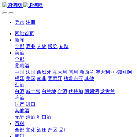
登录
注册
网站首页
新闻
全部
酒业
人物
博览
专题
美酒
全部
葡萄酒
中国
法国
西班牙
意大利
智利
新西兰
澳大利亚
德国
阿
根廷
美国
南非
葡萄牙
格鲁吉亚
其他
烈酒
白酒
威士忌
白兰地
金酒
伏特加
朗姆酒
龙舌兰
啤酒
国产
进口
其他酒
无醇
清酒
利口酒
百科
全部
文化
酒庄
产区
品种
商讯