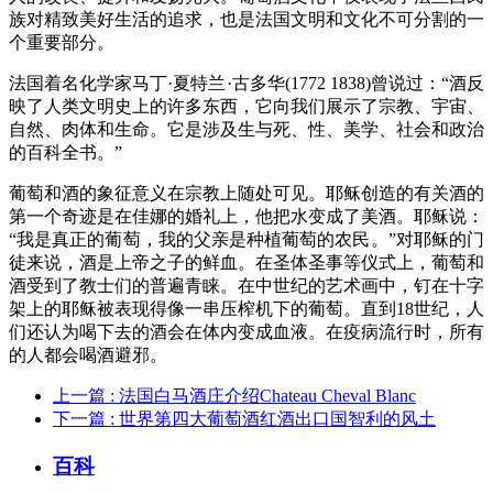
族对精致美好生活的追求，也是法国文明和文化不可分割的一
个重要部分。
法国着名化学家马丁·夏特兰·古多华(1772 1838)曾说过：“酒反
映了人类文明史上的许多东西，它向我们展示了宗教、宇宙、
自然、肉体和生命。它是涉及生与死、性、美学、社会和政治
的百科全书。”
葡萄和酒的象征意义在宗教上随处可见。耶稣创造的有关酒的
第一个奇迹是在佳娜的婚礼上，他把水变成了美酒。耶稣说：
“我是真正的葡萄，我的父亲是种植葡萄的农民。”对耶稣的门
徒来说，酒是上帝之子的鲜血。在圣体圣事等仪式上，葡萄和
酒受到了教士们的普遍青睐。在中世纪的艺术画中，钉在十字
架上的耶稣被表现得像一串压榨机下的葡萄。直到18世纪，人
们还认为喝下去的酒会在体内变成血液。在疫病流行时，所有
的人都会喝酒避邪。
上一篇
: 法国白马酒庄介绍Chateau Cheval Blanc
下一篇
: 世界第四大葡萄酒红酒出口国智利的风土
百科