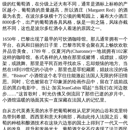
级的红葡萄酒，在分级上还大有不同，通常是酒标上标称的产
区越小，葡萄酒的质量越高，所以酒庄（Margaret Red）的酒
最为名贵。在波尔多纵横十万公顷的葡萄园上，遍布大小酒庄
8000多个，出产的葡萄酒各具风格，纵是一街之隔，风味亦截
然不同，这也是波尔多红酒令人着迷的原因之一。
1650年，巴黎出现了最早的可饮酒咖啡馆。那儿通常拥有一个
平台。在风和日丽的日子里，巴黎市民常会聚在其上畅饮欢歌
并品尝美食。1789 年，仅夏河内(Charonne)一地就拥有102家
这样的咖啡馆。各式各样的人物在那里或赌博，或嫖妓，或吵
架，或跳舞。那里是平民百姓寻找欢乐，忘却烦恼的地方。当
然在18到19世纪的小说中，那里也是罪犯藏匿，娼妓出没的场
所。“Bistrot” 小酒馆这个名字往往能激起法国人无限的怀旧情
思。同时，它也被留在了印象派的绘画作品中，留在了战前战
后的黑白电影中。当让·加宾JeanGabin 唱起“当我们在河边散
步……”这首歌时，时光仿佛又倒流回了那些已逝的岁月中。
小酒馆温暖的场面其实一直深藏在法国人的记忆里。
自从古代英勇无畏的水手把葡萄树枝从尼罗河的山谷和克里特
岛带到希腊、西西里和意大利南部，再由此传入法国之后，葡
萄的种植和酿酒技术在这块六边形的国土上得到了一代又一代
人的改良、提升和发扬光大。葡萄酒文化不仅表现了法兰西民