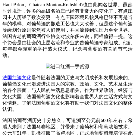
Haut Brion、Chateau Monton-Rothshild)也由此闻名世界。虽然
时过境迁，许多的高级名酒庄已经有非常大的变化了，有点庄
园主人历经了数次变更，有点庄园环境风貌风格已经不再是当
年的模样。对葡萄酒的酿造工艺也大大改善，但是这个葡萄酒
等级划分原则依然被人们使用，并且流传到法国乃至全世界。
法国古老的葡萄酒行业协会对波尔多来说，同样值得一提。这
个协会是由社会的上层名流和专业的普葡萄酒专家组成。他们
每年都会隆重的举行盛大仪式，纪念与葡萄酒有关的节气活
动。
法国红酒文化
是伴随着法国的历史与文明成长和发展起来的。
葡萄酒文化已渗透进法国人的宗教、政治、文化、艺术及生活
的各个层面，与人民的生活息息相关。作为世界政治、经济与
文化大国，法国葡萄酒文化也影响着全世界人的生活方式与文
化情趣。了解法国葡萄酒文化将有助于我们对法国文化的整体
认识。
法国的葡萄酒历史十分悠久，可追溯至公元前600年左右，希
腊人来到了法国马赛地区，并带来了葡萄树和葡萄栽培技术。
公元前51年，凯撒征服了高卢地区，正式地葡萄树栽培便在此