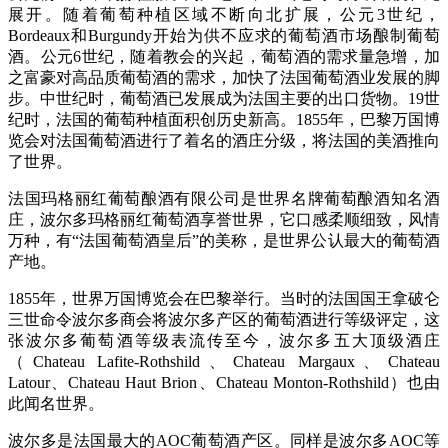
展开。随着葡萄种植区域不断向北扩展，公元3世纪，
Bordeaux和Burgundy开始为供不应求的葡萄酒市场酿制葡萄
酒。公元6世纪，随着教会的兴起，葡萄酒的需求量急增，加
之富豪对高品质葡萄酒的需求，加快了法国葡萄酒业发展的脚
步。中世纪时，葡萄酒已发展成为法国主要的出口货物。19世
纪时，法国的葡萄种植面积创历史新高。1855年，巴黎万国博
览会对法国葡萄酒进行了着名的酒庄分级，将法国的美酒推向
了世界。
法国玛格丽红葡萄酿酒有限公司是世界名牌葡萄酿酒知名酒
庄，波尔多玛格丽红葡萄酒享誉世界，它口感柔顺细致，风情
万种，有“法国葡萄酒皇后”的美称，是世界公认最大的葡萄酒
产地。
1855年，世界万国博览会在巴黎举行。当时的法国国王拿破仑
三世命令波尔多商会将波尔多产区的葡萄酒进行等级评定，这
张波尔多葡萄酒等级表流传至今，波尔多五大顶级酒庄
（Chateau Lafite-Rothshild、Chateau Margaux、Chateau
Latour、Chateau Haut Brion、Chateau Monton-Rothshild）也由
此闻名世界。
波尔多是法国最大的AOC葡萄酒产区。同样是波尔多AOC等