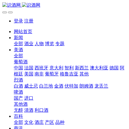
登录
注册
网站首页
新闻
全部
酒业
人物
博览
专题
美酒
全部
葡萄酒
中国
法国
西班牙
意大利
智利
新西兰
澳大利亚
德国
阿
根廷
美国
南非
葡萄牙
格鲁吉亚
其他
烈酒
白酒
威士忌
白兰地
金酒
伏特加
朗姆酒
龙舌兰
啤酒
国产
进口
其他酒
无醇
清酒
利口酒
百科
全部
文化
酒庄
产区
品种
商讯