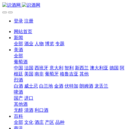
登录
注册
网站首页
新闻
全部
酒业
人物
博览
专题
美酒
全部
葡萄酒
中国
法国
西班牙
意大利
智利
新西兰
澳大利亚
德国
阿
根廷
美国
南非
葡萄牙
格鲁吉亚
其他
烈酒
白酒
威士忌
白兰地
金酒
伏特加
朗姆酒
龙舌兰
啤酒
国产
进口
其他酒
无醇
清酒
利口酒
百科
全部
文化
酒庄
产区
品种
商讯