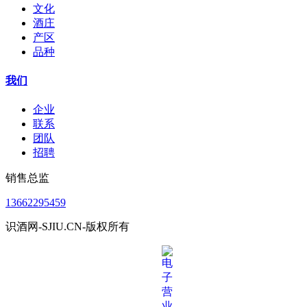
文化
酒庄
产区
品种
我们
企业
联系
团队
招聘
销售总监
13662295459
识酒网-SJIU.CN-版权所有