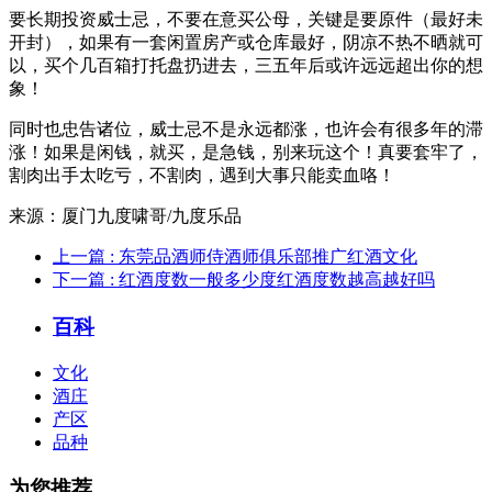
要长期投资威士忌，
不要在意买公母，关键是要原件（最好未
开封）
，如果有一套
闲置房产或仓库
最好，阴凉不热不晒就可
以，买个几百箱打托盘扔进去，三五年后或许远远超出你的想
象！
同时也忠告诸位，威士忌不是永远都涨，也许会有很多年的滞
涨！如果是闲钱，就买，是急钱，别来玩这个！真要套牢了，
割肉出手太吃亏，不割肉，遇到大事只能卖血咯！
来源：厦门九度啸哥/九度乐品
上一篇
: 东莞品酒师侍酒师俱乐部推广红酒文化
下一篇
: 红酒度数一般多少度红酒度数越高越好吗
百科
文化
酒庄
产区
品种
为您推荐