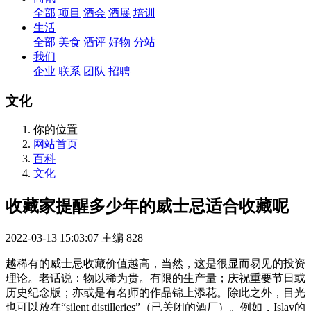
全部
项目
酒会
酒展
培训
生活
全部
美食
酒评
好物
分站
我们
企业
联系
团队
招聘
文化
你的位置
网站首页
百科
文化
收藏家提醒多少年的威士忌适合收藏呢
2022-03-13 15:03:07
主编
828
越稀有的威士忌收藏价值越高，当然，这是很显而易见的投资
理论。老话说：物以稀为贵。有限的生产量；庆祝重要节日或
历史纪念版；亦或是有名师的作品锦上添花。除此之外，目光
也可以放在“silent distilleries”（已关闭的酒厂）。例如，Islay的