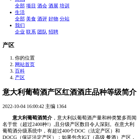
全部
项目
酒会
酒展
培训
生活
全部
美食
酒评
好物
分站
我们
企业
联系
团队
招聘
产区
你的位置
网站首页
百科
产区
意大利葡萄酒产区红酒酒庄品种等级简介
2022-10-04 16:00:42
主编
1364
意大利葡萄酒简介
，意大利以葡萄酒产量和种类繁多而闻
名于世（超过2400种!）,且分级产区数目令人深刻。在意大利
葡萄酒分级系统中，有超过400个DOC（法定产区）和
DOCG（保证法定产区）；如果包含IGT（高级 餐酒）产区，