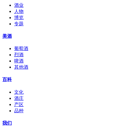
酒业
人物
博览
专题
美酒
葡萄酒
烈酒
啤酒
其他酒
百科
文化
酒庄
产区
品种
我们