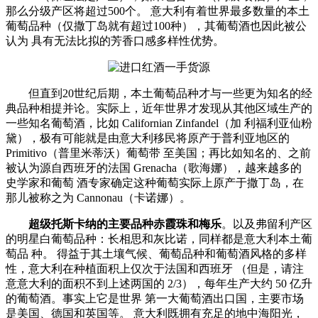
那么分级产区将超过500个。 意大利有着世界最多数量的本土
葡萄品种（仅撒丁岛就有超过100种），其葡萄酒也因此被公
认为 具有无法比拟的芳香口感多样性优势。
但直到20世纪后期，本土葡萄品种才与一些更为知名的经
典品种相提并论。实际上，近年世界才发现从其他区域生产的
一些知名葡萄酒，比如 Californian Zinfandel（加 利福利亚仙粉
黛），极有可能就是由意大利移民将原产于普利亚地区的
Primitivo（普里米蒂沃）葡萄带 至美国；再比如知名的、之前
被认为源自西班牙的法国 Grenacha（歌海娜），越来越多的
史学家和葡萄 酒专家确定这种葡萄实际上原产于撒丁岛，在
那儿被称之为 Cannonau（卡诺娜）。
超级托斯卡纳的主要品种赤霞珠和梅乐
。以及弗留利产区
的明星白葡萄品种：长相思和灰比诺，同样都是意大利本土葡
萄品 种。 得益于其土壤气候、葡萄品种和葡萄酒风格的多样
性，意大利在种植面积上仅次于法国和西班牙 （但是，请注
意意大利的面积不到上述两国的 2/3），每年生产大约 50 亿升
的葡萄酒。事实上它是世界 第一大葡萄酒出口国，主要市场
是美国、德国和英国等。 意大利既拥有充足的地中海阳光，