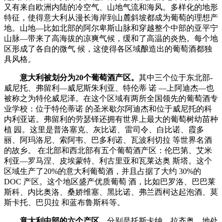
又有来自欧洲内陆的冷空气、山地气流和海风。多样化的地形
特征，使得意大利从漫长海岸到山麓斜坡都成为葡萄的理想产
地。山地—比如北部的阿尔卑斯山脉和穿越整个中部的亚平宁
山脉—带来了高海拔的凉爽气候，缓和了高温的炎热。每个地
区形成了各自的微气 候，这使得各区域酿造出的葡萄酒都独
具风格。
意大利被划分为20个葡萄酒产区。
其中三个位于东北部-
威尼托、弗留利—威尼斯朱利亚、特伦蒂 诺 —上阿迪杰—也
被称之为特伦威尼泽。在这个区域有两所全国领先的葡萄酒专
业学校：位于特伦蒂诺 的圣米歇尔阿迪杰和位于威尼托的科
内利亚诺。弗留利的劳瑟铎还拥有世界上最大的葡萄树幼苗种
植 园。这里是普洛塞克、灰比诺、雷司令、白比诺、霞多
丽、阿玛洛尼、索阿韦、巴多利诺、瓦波利切拉 等世界名酒
的故乡。 在北部和西北部有五个葡萄酒产区：伦巴第、艾米
利亚—罗马涅、皮埃蒙特、利古里亚和瓦莱达奥 斯塔。这个
区域生产了20%的意大利葡萄酒，并且占据了大约 30%的
DOC 产区。这个地区盛产优质葡萄 酒，比如巴罗洛、巴巴莱
斯科、内比奥洛、桑娇维塞、黑比诺、弗兰西柯达起泡酒、莫
斯卡托、巴贝拉 和蓝布鲁斯科等。
意大利中部的六个产区，
分别是托斯卡纳、拉齐奥、地处