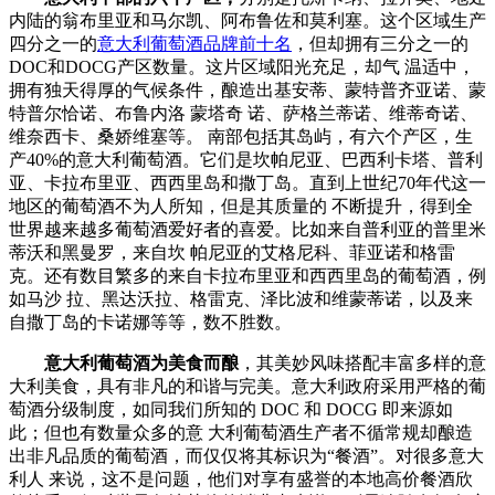
内陆的翁布里亚和马尔凯、阿布鲁佐和莫利塞。这个区域生产
四分之一的
意大利葡萄酒品牌前十名
，但却拥有三分之一的
DOC和DOCG产区数量。这片区域阳光充足，却气 温适中，
拥有独天得厚的气候条件，酿造出基安蒂、蒙特普齐亚诺、蒙
特普尔恰诺、布鲁内洛 蒙塔奇 诺、萨格兰蒂诺、维蒂奇诺、
维奈西卡、桑娇维塞等。 南部包括其岛屿，有六个产区，生
产40%的意大利葡萄酒。它们是坎帕尼亚、巴西利卡塔、普利
亚、卡拉布里亚、西西里岛和撒丁岛。直到上世纪70年代这一
地区的葡萄酒不为人所知，但是其质量的 不断提升，得到全
世界越来越多葡萄酒爱好者的喜爱。比如来自普利亚的普里米
蒂沃和黑曼罗，来自坎 帕尼亚的艾格尼科、菲亚诺和格雷
克。还有数目繁多的来自卡拉布里亚和西西里岛的葡萄酒，例
如马沙 拉、黑达沃拉、格雷克、泽比波和维蒙蒂诺，以及来
自撒丁岛的卡诺娜等等，数不胜数。
意大利葡萄酒为美食而酿
，其美妙风味搭配丰富多样的意
大利美食，具有非凡的和谐与完美。意大利政府采用严格的葡
萄酒分级制度，如同我们所知的 DOC 和 DOCG 即来源如
此；但也有数量众多的意 大利葡萄酒生产者不循常规却酿造
出非凡品质的葡萄酒，而仅仅将其标识为“餐酒”。对很多意大
利人 来说，这不是问题，他们对享有盛誉的本地高价餐酒欣