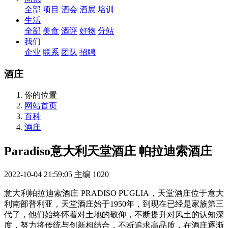
全部
项目
酒会
酒展
培训
生活
全部
美食
酒评
好物
分站
我们
企业
联系
团队
招聘
酒庄
你的位置
网站首页
百科
酒庄
Paradiso意大利天堂酒庄 帕拉迪索酒庄
2022-10-04 21:59:05
主编
1020
意大利帕拉迪索酒庄 PRADISO PUGLIA，天堂酒庄位于意大
利南部普利亚，
天堂酒庄
始于1950年，到现在已经是家族第三
代了，他们始终怀着对土地的敬仰，不断提升对风土的认知深
度，努力将传统与创新相结合，不断追求高品质，在酒庄逐渐