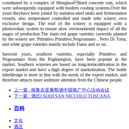
constituted by a complex of fibreglasslined concrete vats, which
were subsequently equipped with modern cooling systems.Over the
years theyhave been joined by stainless-steel tanks and fermentation
vessels, also temperature controlled and made tohe winery own
exclusive design. The roof of the winery is equipped with a
photovoltaic system to ensure alow environmental impact of all the
stages of production.The main red grape varieties currently planted
by the winery are: Primitivo Primitivo,Negroamaro , Nero Di Toria,
and white grape varieties mainly include Fiano and so on.
Inrecent years, southern varieties, especially Primitivo and
Negroamaro from the Pugliaregion, have been popular in the
market. Southern wineries are based on long-termcultivation in the
export market and have a high degree of marketization. The bottle
labeldesign is more in line with the needs of the export market, and
therefore attracts more andmore attention from the Chinese people.
上一篇
: 格鲁吉亚葡萄酒中国推广中心活动会议
下一篇
: 酒庄I SODI SAN NICCOLO TOSCANA
百科
文化
酒庄