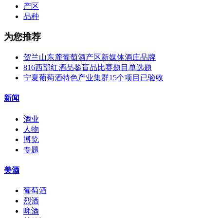
产区
品种
为您推荐
贺兰山东麓葡萄酒产区新媒体酒庄品牌
816西部红酒品鉴盲品比赛题目单选题
宁夏葡萄酒特色产业集群15个项目已验收
新闻
酒业
人物
博览
专题
美酒
葡萄酒
烈酒
啤酒