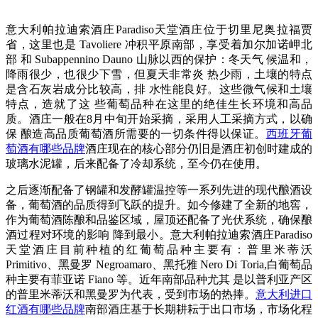
意大利帕拉迪索酒庄Paradiso天堂酒庄位于切里尼奥拉福贾
省，这里也是 Tavoliere 冲积平原南部，享受着加尔加诺岬北
部 和 Subappennino Dauno 山脉以西的保护：冬天气 候温和，
降雨很少，也很少下雪，但夏天非常炎 热少雨，土壤的特点
是含石灰岩成分比较高，排 水性能良好。这些微气候和土壤
特点，造就了这 些葡萄品种在这里的绝佳生长环境和高品
质。酒庄一般在8月中旬开始采摘，采用人工采摘方式，以确
保 酿造高品质葡萄酒所需要的一切条件得以保证。
西班牙葡
萄酒有哪些品牌
酒庄现在的核心部分仍旧是酒庄初创时建成的
玻璃水泥罐，后来配备了冷却系统，至今仍在使用。
之后逐渐配备了钢罐和发酵罐温控等一系列先进的现代酿酒设
备，葡萄酒的品质得到飞跃的提升。如今修建了全新的地窖，
作为葡萄酒陈酿和品鉴区域，屋顶还配备了光伏系统，确保酿
酒过程对环境的影响 降到最小。意大利帕拉迪索酒庄Paradiso
天堂酒庄目前种植的红葡萄品种主要有：普里米蒂沃
Primitivo、黑曼罗 Negroamaro、黑托雅 Nero Di Toria,白葡萄品
种主要有菲亚诺 Fiano 等。近年南部品种尤其 是以普利亚产区
的普里米蒂沃和黑曼罗为代表，受到市场的热捧。
意大利进口
红酒有哪些品牌
南部酒庄基于长期耕耘于出口市场，市场化程