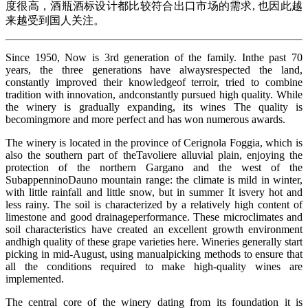
度很高，酒瓶酒标设计都比较符合出口市场的需求, 也因此越
来越受到国人关注。
Since 1950, Now is 3rd generation of the family. Inthe past 70
years, the three generations have alwaysrespected the land,
constantly improved their knowledgeof terroir, tried to combine
tradition with innovation, andconstantly pursued high quality. While
the winery is gradually expanding, its wines The quality is
becomingmore and more perfect and has won numerous awards.
The winery is located in the province of Cerignola Foggia, which is
also the southern part of theTavoliere alluvial plain, enjoying the
protection of the northern Gargano and the west of the
SubappenninoDauno mountain range: the climate is mild in winter,
with little rainfall and little snow, but in summer It isvery hot and
less rainy. The soil is characterized by a relatively high content of
limestone and good drainageperformance. These microclimates and
soil characteristics have created an excellent growth environment
andhigh quality of these grape varieties here. Wineries generally start
picking in mid-August, using manualpicking methods to ensure that
all the conditions required to make high-quality wines are
implemented.
The central core of the winery dating from its foundation it is