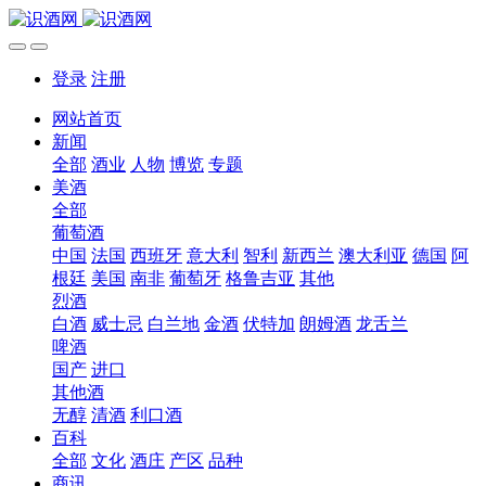
登录
注册
网站首页
新闻
全部
酒业
人物
博览
专题
美酒
全部
葡萄酒
中国
法国
西班牙
意大利
智利
新西兰
澳大利亚
德国
阿
根廷
美国
南非
葡萄牙
格鲁吉亚
其他
烈酒
白酒
威士忌
白兰地
金酒
伏特加
朗姆酒
龙舌兰
啤酒
国产
进口
其他酒
无醇
清酒
利口酒
百科
全部
文化
酒庄
产区
品种
商讯