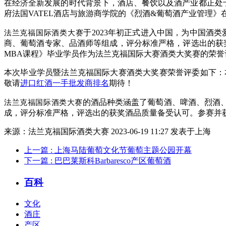
在经济全新发展的时代背景下，酒店、餐饮以及酒产业都正处
府法国VATEL酒店与旅游商学院的《烈酒&葡萄酒产业管理
法兰克福国际酒类大赛
于2023年初正式进入中国，为中国酒
商、葡萄酒专家、品酒师等组成，评分标准严格，评选出的获
MBA课程》毕业学员作为法兰克福国际大赛酒类大奖赛的荣誉
本次毕业学员暨法兰克福国际大赛酒类大奖赛荣誉评委如下：
敬请
进口红酒一手批发商排名
期待！
法兰克福国际酒类大赛
的酒品种类涵盖了葡萄酒、啤酒、烈酒
成，评分标准严格，评选出的获奖酒品质量备受认可。参赛并
来源：法兰克福国际酒类大赛 2023-06-19 11:27 发表于上海
上一篇
: 上海马陆葡萄文化节葡萄主题公园开幕
下一篇
: 巴巴莱斯科Barbaresco产区葡萄酒
百科
文化
酒庄
产区