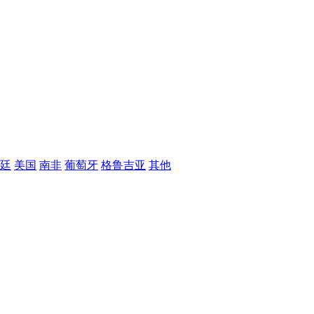
廷
美国
南非
葡萄牙
格鲁吉亚
其他