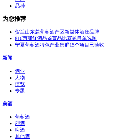
品种
为您推荐
贺兰山东麓葡萄酒产区新媒体酒庄品牌
816西部红酒品鉴盲品比赛题目单选题
宁夏葡萄酒特色产业集群15个项目已验收
新闻
酒业
人物
博览
专题
美酒
葡萄酒
烈酒
啤酒
其他酒