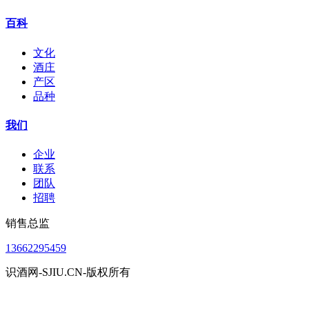
百科
文化
酒庄
产区
品种
我们
企业
联系
团队
招聘
销售总监
13662295459
识酒网-SJIU.CN-版权所有