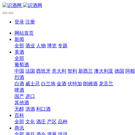
登录
注册
网站首页
新闻
全部
酒业
人物
博览
专题
美酒
全部
葡萄酒
中国
法国
西班牙
意大利
智利
新西兰
澳大利亚
德国
阿根
烈酒
白酒
威士忌
白兰地
金酒
伏特加
朗姆酒
龙舌兰
啤酒
国产
进口
其他酒
无醇
清酒
利口酒
百科
全部
文化
酒庄
产区
品种
商讯
全部
项目
酒会
酒展
培训