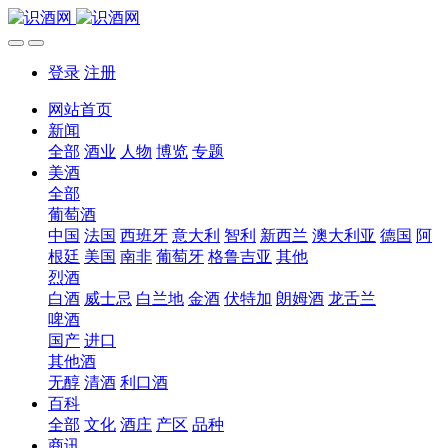
登录
注册
网站首页
新闻
全部
酒业
人物
博览
专题
美酒
全部
葡萄酒
中国
法国
西班牙
意大利
智利
新西兰
澳大利亚
德国
阿
根廷
美国
南非
葡萄牙
格鲁吉亚
其他
烈酒
白酒
威士忌
白兰地
金酒
伏特加
朗姆酒
龙舌兰
啤酒
国产
进口
其他酒
无醇
清酒
利口酒
百科
全部
文化
酒庄
产区
品种
商讯