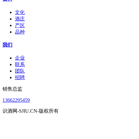
文化
酒庄
产区
品种
我们
企业
联系
团队
招聘
销售总监
13662295459
识酒网-SJIU.CN-版权所有