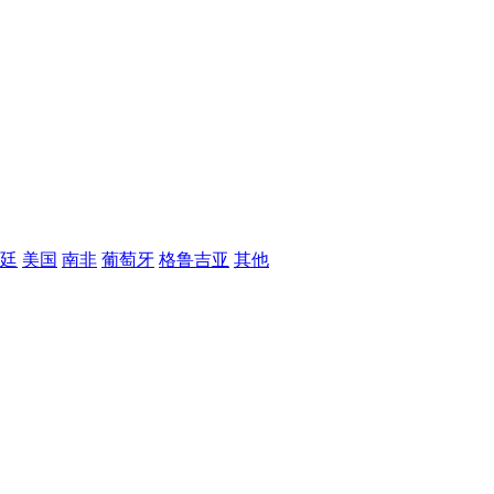
廷
美国
南非
葡萄牙
格鲁吉亚
其他