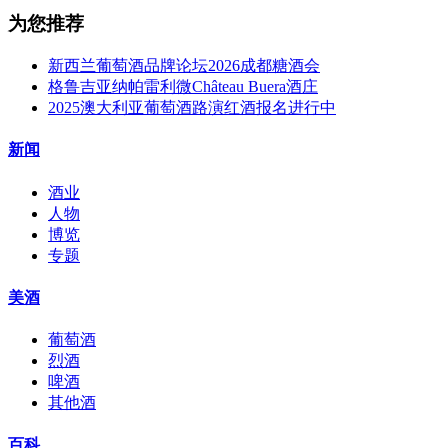
为您推荐
新西兰葡萄酒品牌论坛2026成都糖酒会
格鲁吉亚纳帕雷利微Château Buera酒庄
2025澳大利亚葡萄酒路演红酒报名进行中
新闻
酒业
人物
博览
专题
美酒
葡萄酒
烈酒
啤酒
其他酒
百科