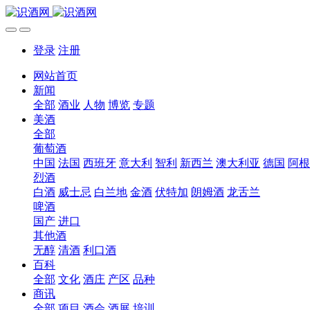
登录
注册
网站首页
新闻
全部
酒业
人物
博览
专题
美酒
全部
葡萄酒
中国
法国
西班牙
意大利
智利
新西兰
澳大利亚
德国
阿根
烈酒
白酒
威士忌
白兰地
金酒
伏特加
朗姆酒
龙舌兰
啤酒
国产
进口
其他酒
无醇
清酒
利口酒
百科
全部
文化
酒庄
产区
品种
商讯
全部
项目
酒会
酒展
培训