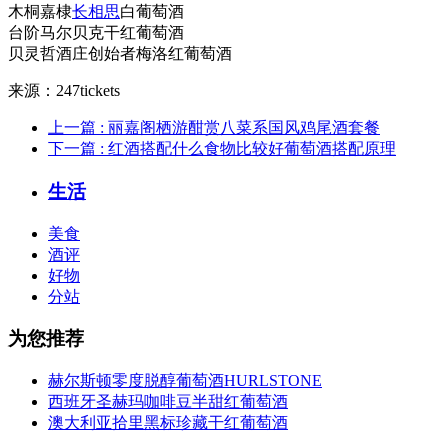
木桐嘉棣
长相思
白葡萄酒
台阶马尔贝克干红葡萄酒
贝灵哲酒庄创始者梅洛红葡萄酒
来源：247tickets
上一篇
: 丽嘉阁栖游酣赏八菜系国风鸡尾酒套餐
下一篇
: 红酒搭配什么食物比较好葡萄酒搭配原理
生活
美食
酒评
好物
分站
为您推荐
赫尔斯顿零度脱醇葡萄酒HURLSTONE
西班牙圣赫玛咖啡豆半甜红葡萄酒
澳大利亚拾里黑标珍藏干红葡萄酒