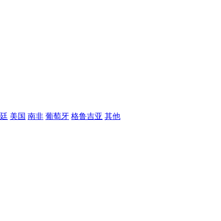
廷
美国
南非
葡萄牙
格鲁吉亚
其他