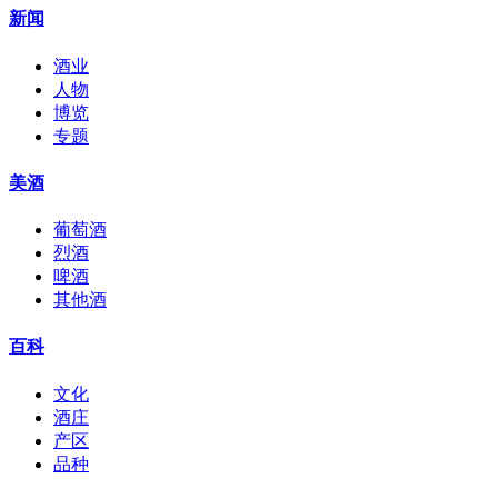
新闻
酒业
人物
博览
专题
美酒
葡萄酒
烈酒
啤酒
其他酒
百科
文化
酒庄
产区
品种