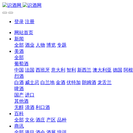
登录
注册
网站首页
新闻
全部
酒业
人物
博览
专题
美酒
全部
葡萄酒
中国
法国
西班牙
意大利
智利
新西兰
澳大利亚
德国
阿根
烈酒
白酒
威士忌
白兰地
金酒
伏特加
朗姆酒
龙舌兰
啤酒
国产
进口
其他酒
无醇
清酒
利口酒
百科
全部
文化
酒庄
产区
品种
商讯
全部
项目
酒会
酒展
培训