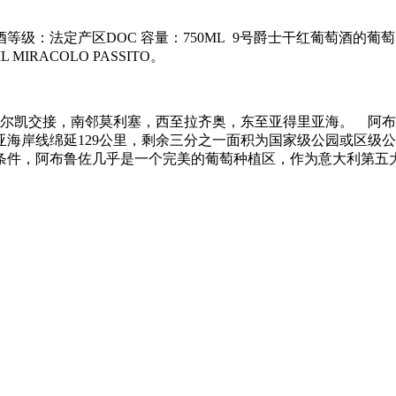
级：法定产区DOC 容量：750ML 9号爵士干红葡萄酒的葡萄：
MIRACOLO PASSITO。
凯交接，南邻莫利塞，西至拉齐奥，东至亚得里亚海。 阿布鲁佐
海岸线绵延129公里，剩余三分之一面积为国家级公园或区级
件，阿布鲁佐几乎是一个完美的葡萄种植区，作为意大利第五大的