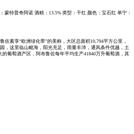
蒙特普奇阿诺 酒精：13.5% 类型：干红 颜色：宝石红 单宁：
素享“欧洲绿化带”的美称，大区总面积10,794平方公里，
公园，这里临山毗海，阳光充足，雨量丰沛，通风条件优越，土
葡萄酒产区，阿布鲁佐每年平均生产41840万升葡萄酒，其