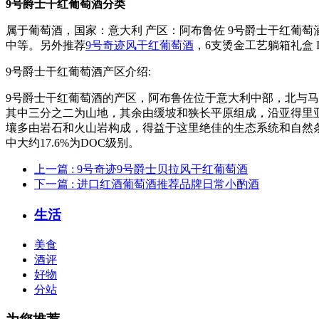
9号爵士干红葡萄酒分类
属于葡萄酒，国家：意大利 产区：阿布鲁佐 9号爵士干红葡萄酒等
中等。另外推荐
9号奇迹风干红葡萄酒
，6支烫金工艺躺箱礼盒 IL 
9号爵士干红葡萄酒产区介绍:
9号爵士干红葡萄酒的产区，阿布鲁佐位于意大利中部，北与马尔
其中三分之二为山地，其余由缓坡和狭长平原组成，沿亚得里亚
壤多由岩石和火山岩构成，得益于这里绝佳的生态系统和自然条
中大约17.6%为DOC级别。
上一篇
: 9号奇迹9号爵士贝拉风干红葡萄酒
下一篇
: 进口红酒葡萄酒推荐品牌日常小酌酒
生活
美食
酒评
好物
分站