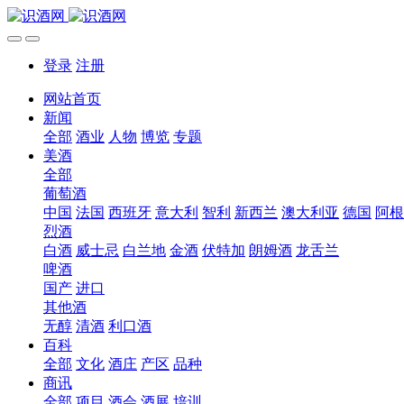
登录
注册
网站首页
新闻
全部
酒业
人物
博览
专题
美酒
全部
葡萄酒
中国
法国
西班牙
意大利
智利
新西兰
澳大利亚
德国
阿根
烈酒
白酒
威士忌
白兰地
金酒
伏特加
朗姆酒
龙舌兰
啤酒
国产
进口
其他酒
无醇
清酒
利口酒
百科
全部
文化
酒庄
产区
品种
商讯
全部
项目
酒会
酒展
培训