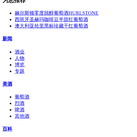
为您推荐
赫尔斯顿零度脱醇葡萄酒HURLSTONE
西班牙圣赫玛咖啡豆半甜红葡萄酒
澳大利亚拾里黑标珍藏干红葡萄酒
新闻
酒业
人物
博览
专题
美酒
葡萄酒
烈酒
啤酒
其他酒
百科