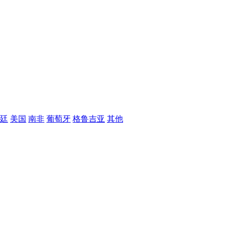
廷
美国
南非
葡萄牙
格鲁吉亚
其他