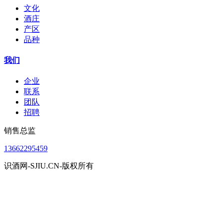
文化
酒庄
产区
品种
我们
企业
联系
团队
招聘
销售总监
13662295459
识酒网-SJIU.CN-版权所有