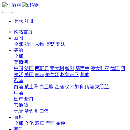
登录
注册
网站首页
新闻
全部
酒业
人物
博览
专题
美酒
全部
葡萄酒
中国
法国
西班牙
意大利
智利
新西兰
澳大利亚
德国
阿
根廷
美国
南非
葡萄牙
格鲁吉亚
其他
烈酒
白酒
威士忌
白兰地
金酒
伏特加
朗姆酒
龙舌兰
啤酒
国产
进口
其他酒
无醇
清酒
利口酒
百科
全部
文化
酒庄
产区
品种
商讯