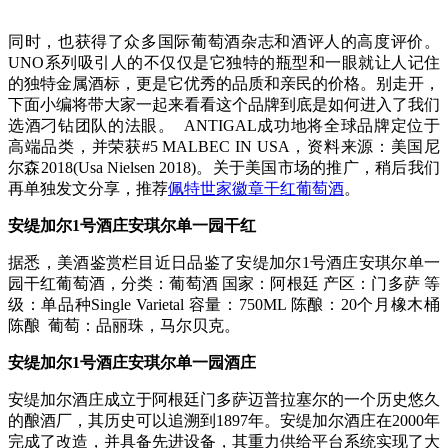
同时，也获得了众多国际葡萄酒杂志和酒评人的高度评价。
UNO系列吸引人的不仅仅是它独特的瓶型和一眼就让人记住
的独特金属酒标，更是它优秀的品质和亲民的价格。别走开，
下面小编将带大家一起来看看这个品牌到底是如何进入了我们
选酒刁钻团队的法眼。 ANTIGAL成功地将全球品牌定位于
高端品类，并荣获#5 MALBEC IN USA，资料来源：美国尼
尔森2018(Usa Nielsen 2018)。关于美国市场的推广，稍后我们
再单独发文分享，推荐
佩特世家徽章干红葡萄酒
。
安缇加尔1号酒庄安琪尔单一园干红
据悉，美酒鉴赏栏目近日品鉴了安缇加尔1号酒庄安琪尔单一
园干红葡萄酒，分类：葡萄酒 国家：阿根廷 产区：门多萨 等
级：单品种Single Varietal 容量：750ML 陈酿：20个月橡木桶
陈酿 葡萄：品丽珠，马尔贝克。
安缇加尔1号酒庄安琪尔单一园酒庄
安缇加尔酒庄成立于阿根廷门多萨迈普拉塞尔的一个历史悠久
的酿酒厂，其历史可以追溯到1897年。安缇加尔酒庄在2000年
完成了改造，并具备先进设备，其重力供给平台系统实现了大