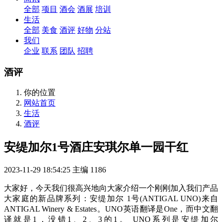
全部
项目
酒会
酒展
培训
生活
全部
美食
酒评
好物
分站
我们
企业
联系
团队
招聘
酒评
你的位置
网站首页
生活
酒评
安缇加尔1号酒庄安琪尔单一园干红
2023-11-29 18:54:25
主编
1186
大家好，今天我们很高兴地向大家介绍一个刚刚加入我们产品
大家庭的新品牌系列：安缇加尔 1号(ANTIGAL UNO)来自
ANTIGAL Winery & Estates。UNO英语翻译是One，而中文翻
译就是1，没错1、2、3的1。 UNO系列是安缇加尔