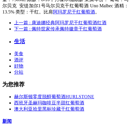
尔贝克 安缇加尔1号马尔贝克干红葡萄酒 Uno Malbec 酒精：
13.5% 类型：干红。比肩
阿玛罗尼干红葡萄酒
。
上一篇
: 康迪娜经典阿玛罗尼干红葡萄酒红酒
下一篇
: 佩特世家传承佩特徽章干红葡萄酒
生活
美食
酒评
好物
分站
为您推荐
赫尔斯顿零度脱醇葡萄酒HURLSTONE
西班牙圣赫玛咖啡豆半甜红葡萄酒
澳大利亚拾里黑标珍藏干红葡萄酒
新闻