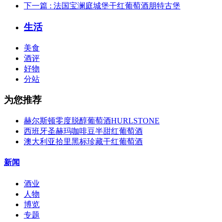
下一篇
: 法国宝澜庭城堡干红葡萄酒朋特古堡
生活
美食
酒评
好物
分站
为您推荐
赫尔斯顿零度脱醇葡萄酒HURLSTONE
西班牙圣赫玛咖啡豆半甜红葡萄酒
澳大利亚拾里黑标珍藏干红葡萄酒
新闻
酒业
人物
博览
专题