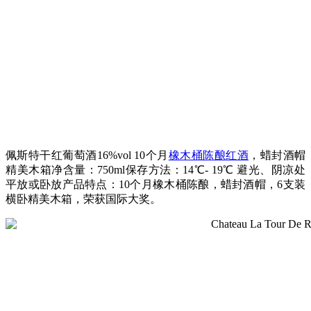
佩斯特干红葡萄酒16%vol 10个月
橡木桶陈酿红酒
，蜡封酒帽
精美木箱净含量：750ml保存方法：14℃- 19℃ 避光、阴凉处
平放或卧放产品特点：10个月橡木桶陈酿，蜡封酒帽，6支装
横卧精美木箱，荣获国际大奖。