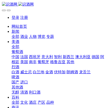
登录
注册
网站首页
新闻
全部
酒业
人物
博览
专题
美酒
全部
葡萄酒
中国
法国
西班牙
意大利
智利
新西兰
澳大利亚
德国
阿
根廷
美国
南非
葡萄牙
格鲁吉亚
其他
烈酒
白酒
威士忌
白兰地
金酒
伏特加
朗姆酒
龙舌兰
啤酒
国产
进口
其他酒
无醇
清酒
利口酒
百科
全部
文化
酒庄
产区
品种
商讯