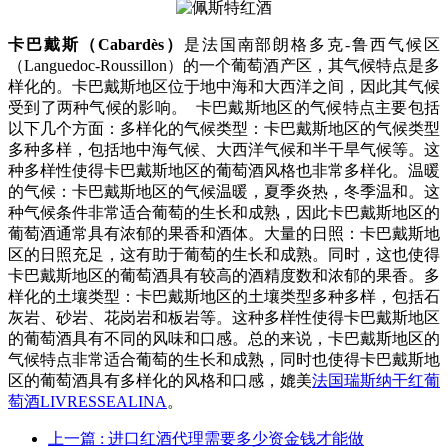
卡巴戴斯（Cabardès）
是法国南部朗格多克-鲁西气候区
（Languedoc-Roussillon）的一个葡萄酒产区，其气候特点是多
样化的。卡巴戴斯地区位于地中海和大西洋之间，因此其气候
受到了两种气候的影响。 卡巴戴斯地区的气候特点主要包括
以下几个方面：多样化的气候类型：卡巴戴斯地区的气候类型
多种多样，包括地中海气候、大西洋气候和半干旱气候等。这
种多样性使得卡巴戴斯地区的葡萄酒风格也非常多样化。温暖
的气候：卡巴戴斯地区的气候温暖，夏季炎热，冬季温和。这
种气候条件非常适合葡萄的生长和成熟，因此卡巴戴斯地区的
葡萄酒通常具有浓郁的果香和酒体。大量的日照：卡巴戴斯地
区的日照充足，这有助于葡萄的生长和成熟。同时，这也使得
卡巴戴斯地区的葡萄酒具有较高的酒精度数和浓郁的果香。多
样化的土壤类型：卡巴戴斯地区的土壤类型多种多样，包括石
灰岩、砂岩、花岗岩和板岩等。这种多样性使得卡巴戴斯地区
的葡萄酒具有不同的风味和口感。总的来说，卡巴戴斯地区的
气候特点非常适合葡萄的生长和成熟，同时也使得卡巴戴斯地
区的葡萄酒具有多样化的风格和口感，媲美
法国瑞斯纳干红葡
萄酒LIVRESSEALINA
。
上一篇
: 进口红酒代理需要多少资金钱才能做