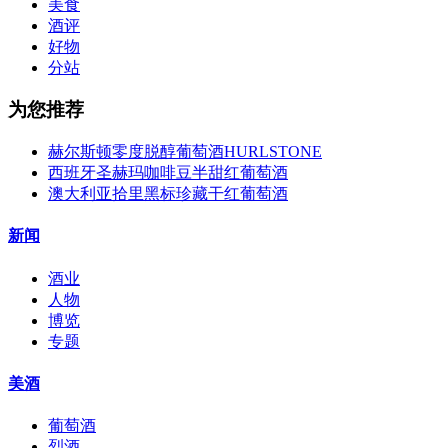
美食
酒评
好物
分站
为您推荐
赫尔斯顿零度脱醇葡萄酒HURLSTONE
西班牙圣赫玛咖啡豆半甜红葡萄酒
澳大利亚拾里黑标珍藏干红葡萄酒
新闻
酒业
人物
博览
专题
美酒
葡萄酒
烈酒