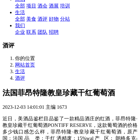
全部
项目
酒会
酒展
培训
生活
全部
美食
酒评
好物
分站
我们
企业
联系
团队
招聘
酒评
你的位置
网站首页
生活
酒评
法国菲昂特隆教皇珍藏干红葡萄酒
2023-12-03 14:01:01
主编
1673
近日，美酒品鉴栏目品鉴了一款精品酒庄的红酒，菲昂特隆·
教皇珍藏干红葡萄酒PONTIFF RESERVE，这款葡萄酒的价格
多少钱口感怎么样，菲昂特隆·教皇珍藏干红葡萄酒，原产
国：法国 品 类：干红 洒精废：15%wal 产 区： 朗格多克-