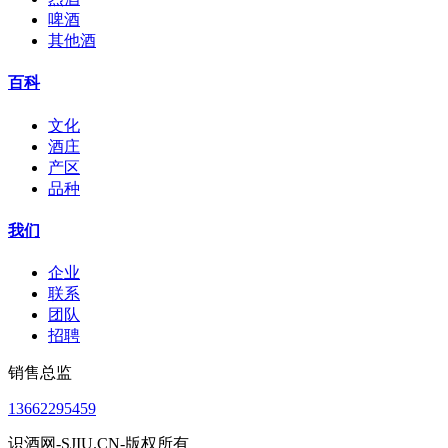
啤酒
其他酒
百科
文化
酒庄
产区
品种
我们
企业
联系
团队
招聘
销售总监
13662295459
识酒网-SJIU.CN-版权所有