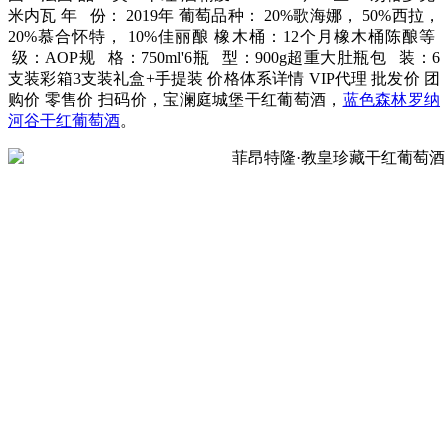
米内瓦 年 份： 2019年 葡萄品种： 20%歌海娜， 50%西拉，
20%慕合怀特， 10%佳丽酿 橡木桶：12个月橡木桶陈酿等
级：AOP规 格：750ml'6瓶 型：900g超重大肚瓶包 装：6
支装彩箱3支装礼盒+手提装 价格体系详情 VIP代理 批发价 团
购价 零售价 扫码价，宝澜庭城堡干红葡萄酒，
蓝色森林罗纳
河谷干红葡萄酒
。