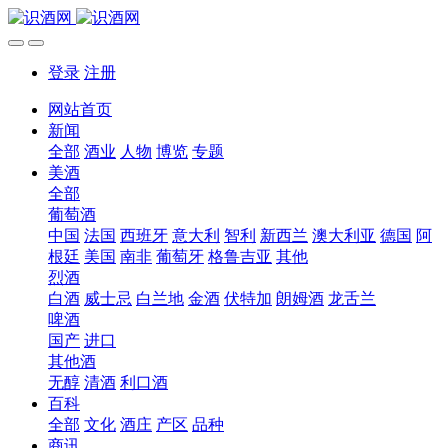
登录
注册
网站首页
新闻
全部
酒业
人物
博览
专题
美酒
全部
葡萄酒
中国
法国
西班牙
意大利
智利
新西兰
澳大利亚
德国
阿
根廷
美国
南非
葡萄牙
格鲁吉亚
其他
烈酒
白酒
威士忌
白兰地
金酒
伏特加
朗姆酒
龙舌兰
啤酒
国产
进口
其他酒
无醇
清酒
利口酒
百科
全部
文化
酒庄
产区
品种
商讯