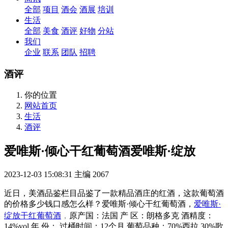
全部
项目
酒会
酒展
培训
生活
全部
美食
酒评
好物
分站
我们
企业
联系
团队
招聘
酒评
你的位置
网站首页
生活
酒评
爱唯斯·倾心干红葡萄酒爱唯斯·绽放
2023-12-03 15:08:31
主编
2067
近日，美酒品鉴栏目品鉴了一款精品酒庄的红酒，这款葡萄酒
的价格多少钱口感怎么样？爱唯斯·倾心干红葡萄酒，
爱唯斯·
，
绽放干红葡萄酒
原产国：法国 产 区：朗格多克 酒精度：
14%vol 年 份： 过桶时间：12个月 葡萄品种：70%西拉 30%歌