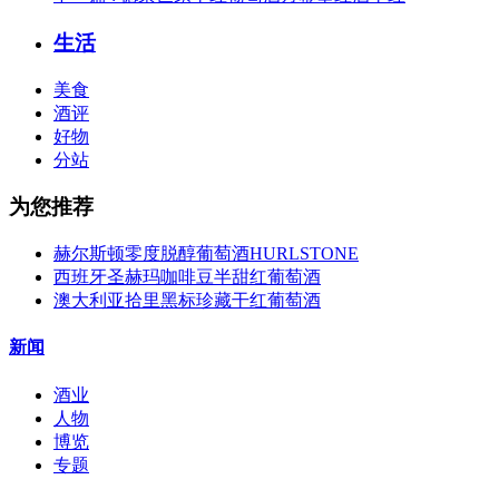
生活
美食
酒评
好物
分站
为您推荐
赫尔斯顿零度脱醇葡萄酒HURLSTONE
西班牙圣赫玛咖啡豆半甜红葡萄酒
澳大利亚拾里黑标珍藏干红葡萄酒
新闻
酒业
人物
博览
专题