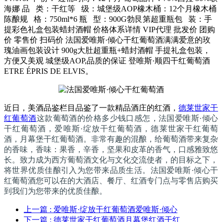
海娜 品 类：干红等 级：城堡级AOP橡木桶：12个月橡木桶
陈酿规 格：750ml*6 瓶 型：900G勃艮第超重瓶包 装：手
提彩色礼盒包装蜡封酒帽 价格体系详情 VIP代理 批发价 团购
价 零售价 扫码价 法国爱唯斯·倾心干红葡萄酒满满爱意的玫
瑰油画包装设计 900g大肚超重瓶+蜡封酒帽 手提礼盒包装，
方便又美观 城堡级AOP,品质的保证 登唯斯·顺四干红葡萄酒
ETRE ÉPRIS DE ELVIS。
近日，美酒品鉴栏目品鉴了一款精品酒庄的红酒，
德莱世家干
红葡萄酒
这款葡萄酒的价格多少钱口感怎，法国爱唯斯·倾心
干红葡萄酒，爱唯斯·绽放干红葡萄酒，德莱世家干红葡萄
酒，月幕堡干红葡萄酒。非常有趣的混酿，给葡萄酒带来复杂
的香味，香味：果香，辛香，坚果和皮革的香气，口感雅致悠
长。致力成为西方葡萄酒文化与文化交流使者，的目标之下，
将世界优质佳酿引入为您带来品质生活。法国爱唯斯·倾心干
红葡萄酒您可以在的大酒店、餐厅、红酒专门点与零售店购买
到我们为您带来的优质佳酿。
上一篇
: 爱唯斯·绽放干红葡萄酒爱唯斯·倾心
下一篇
: 德莱世家干红葡萄酒月幕堡红酒干红