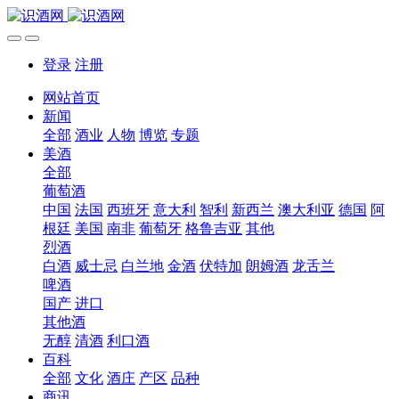
登录
注册
网站首页
新闻
全部
酒业
人物
博览
专题
美酒
全部
葡萄酒
中国
法国
西班牙
意大利
智利
新西兰
澳大利亚
德国
阿
根廷
美国
南非
葡萄牙
格鲁吉亚
其他
烈酒
白酒
威士忌
白兰地
金酒
伏特加
朗姆酒
龙舌兰
啤酒
国产
进口
其他酒
无醇
清酒
利口酒
百科
全部
文化
酒庄
产区
品种
商讯