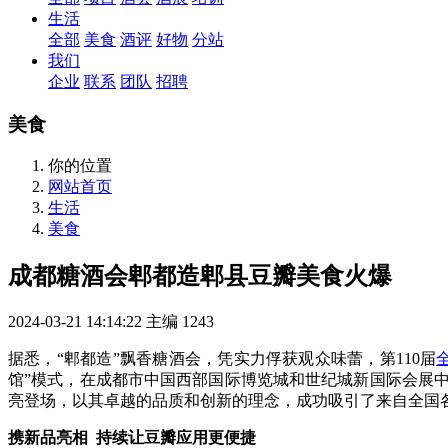
生活
全部
美食
酒评
好物
分站
我们
企业
联系
团队
招聘
美食
你的位置
网站首页
生活
美食
成都糖酒会郫都造郫县豆瓣美食火爆
2024-03-21 14:14:22
主编
1243
据悉，“郫都造”飘香糖酒会，凭实力俘获观众味蕾，第110届
馆”模式，在成都市中国西部国际博览城和世纪城新国际会展
亮登场，以其卓越的品质和创新的理念，成功吸引了来自全国
携新品亮相 持续让豆瓣应用更便捷