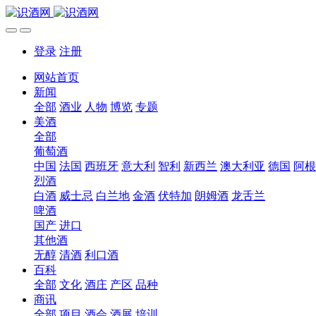
登录
注册
网站首页
新闻
全部
酒业
人物
博览
专题
美酒
全部
葡萄酒
中国
法国
西班牙
意大利
智利
新西兰
澳大利亚
德国
阿根
烈酒
白酒
威士忌
白兰地
金酒
伏特加
朗姆酒
龙舌兰
啤酒
国产
进口
其他酒
无醇
清酒
利口酒
百科
全部
文化
酒庄
产区
品种
商讯
全部
项目
酒会
酒展
培训