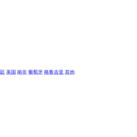
廷
美国
南非
葡萄牙
格鲁吉亚
其他