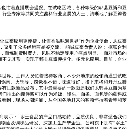
队也忙着直播展会盛况。在试吃区域，各种等级的郫县豆瓣和豆
、行业专家等共同关注酱料行业发展的人士，清晰地了解豆瓣酱
让豆瓣应用更便捷，让酱香滋味遍世界”作为企业使命，从豆瓣
吸引了众多经销商品鉴交流。 鹃城豆瓣负责人说： 据联合利
”，而炼制费时费力、风味不稳定等用户痛点明显。 面对市场的
而不见其形，实现了郫县豆瓣便捷化、多元化应用。目前，企业
料世界。工作人员忙着接待客商，不少外地来的经销商通过试吃
回锅肉、火锅等，感觉很不错，味道很好，接下来将和丹丹豆瓣
要有11款新品发布，其中最重要的一款就是我们以郫县豆瓣为基
我们推出的瓣伴酱可以作为米饭、馒头、面条、面包等的蘸料或
城看到，现场人潮汹涌，从全国各地赶来的客商怀揣着希望和梦
商表示： 乡王食品的产品口感独特，品质优良，非常适合我们
物油及调味品研发、深加工生产型企业。公司旗下拥有“乡王”
能够在这样一个大平台上展示品牌价值和优质产品，吸引更多的