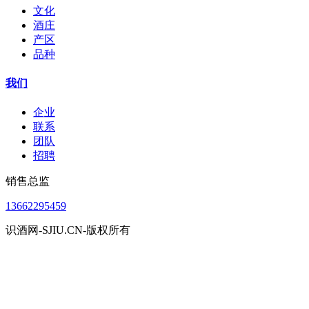
文化
酒庄
产区
品种
我们
企业
联系
团队
招聘
销售总监
13662295459
识酒网-SJIU.CN-版权所有