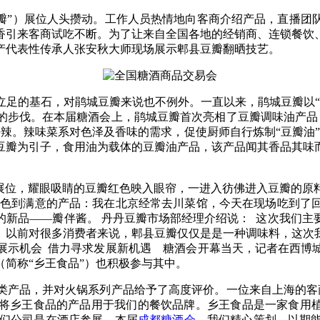
豆瓣”）展位人头攒动。工作人员热情地向客商介绍产品，直播团
香引来客商试吃不断。为了让来自全国各地的经销商、连锁餐饮
产代表性传承人张安秋大师现场展示郫县豆瓣翻晒技艺。
立足的基石，对鹃城豆瓣来说也不例外。一直以来，鹃城豆瓣以“
的步伐。在本届糖酒会上，鹃城豆瓣首次亮相了豆瓣调味油产品，
偏好辣。辣味菜系对色泽及香味的需求，促使厨师自行炼制“豆瓣油
豆瓣为引子，食用油为载体的豆瓣油产品，该产品闻其香品其味
）展位，耀眼吸睛的豆瓣红色映入眼帘，一进入彷佛进入豆瓣的原
物色到满意的产品：我在北京经常去川菜馆，今天在现场吃到了
新品——瓣伴酱。 丹丹豆瓣市场部经理介绍说： 这次我们主
。以前对很多消费者来说，郫县豆瓣仅仅是是一种调味料，这次
展示机会 借力寻求发展新机遇 糖酒会开幕当天，记者在西博
简称“乡王食品”）也积极参与其中。
类产品，并对火锅系列产品给予了高度评价。一位来自上海的客
将乡王食品的产品用于我们的餐饮品牌。乡王食品是一家食用植
我们公司是在酒店参展，本届
成都糖酒会
，我们精心策划，以期