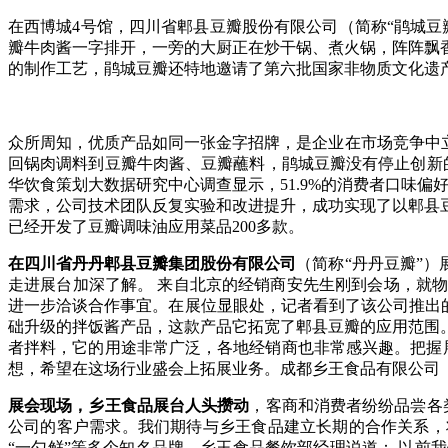
在西博城4号馆，四川省郫县豆瓣股份有限公司（简称“鹃城
瓣牛肉酱一字排开，一旁的大厨正在炒干锅、煮火锅，阵阵飘
的制作工艺，鹃城豆瓣还特地邀请了第六批国家非物质文化遗
众所周知，优质产品如同一张金字招牌，是企业在市场竞争中
回锅肉调料到豆瓣牛肉酱、豆瓣蘸料，鹃城豆瓣没有停止创新
华饮食策划大数据研究中心调查显示，51.9%的消费者口味
需求，公司技术团队反复实验和改进提升，成功实现了以郫县
已经开发了豆瓣调味油应用菜品200多款。
在四川省丹丹郫县豆瓣集团股份有限公司
（简称“丹丹豆瓣”
走进展台加深了解。 来自北京的经销商安先生刚到会场，就
进一步洽谈合作事宜。在展位显眼处，记者看到了该公司推出的
础升级的拌饭酱产品，这款产品它拓宽了郫县豆瓣的应用范围
者拌料，它的用途非常广泛，各地经销商也非常感兴趣。把握
想，希望在这场行业盛会上拓展业务。成都乡王食品有限公司（
展会现场，乡王食品展台人头攒动
，客商和消费者纷纷品尝各
公司的客户需求。我们期待与乡王食品建立长期的合作关系，
“一勺鲜”等多个知名品牌。乡王食品餐饮部经理说道： 以前