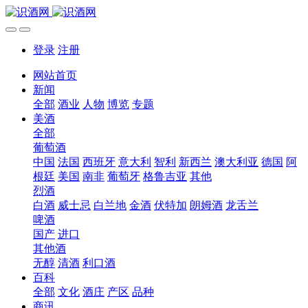
登录
注册
网站首页
新闻
全部
酒业
人物
博览
专题
美酒
全部
葡萄酒
中国
法国
西班牙
意大利
智利
新西兰
澳大利亚
德国
阿
根廷
美国
南非
葡萄牙
格鲁吉亚
其他
烈酒
白酒
威士忌
白兰地
金酒
伏特加
朗姆酒
龙舌兰
啤酒
国产
进口
其他酒
无醇
清酒
利口酒
百科
全部
文化
酒庄
产区
品种
商讯