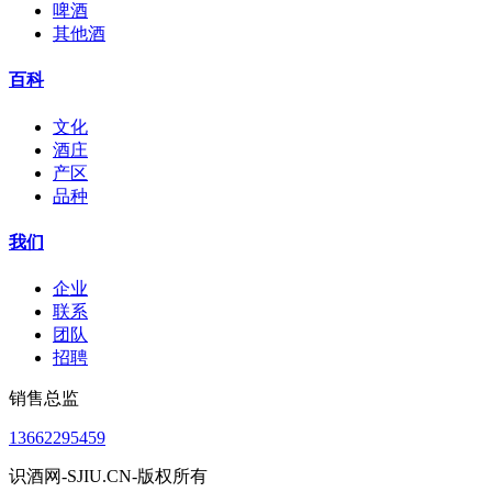
啤酒
其他酒
百科
文化
酒庄
产区
品种
我们
企业
联系
团队
招聘
销售总监
13662295459
识酒网-SJIU.CN-版权所有