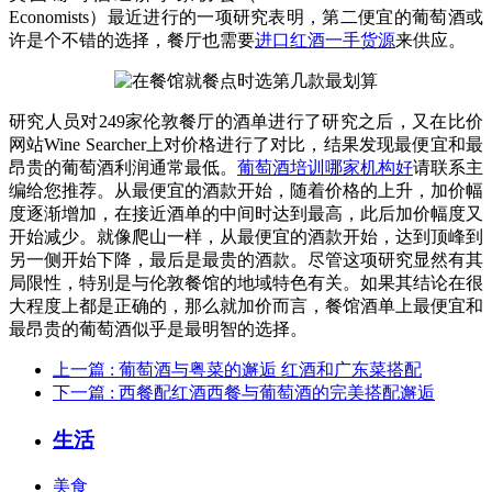
Economists）最近进行的一项研究表明，第二便宜的葡萄酒或
许是个不错的选择，餐厅也需要
进口红酒一手货源
来供应。
研究人员对249家伦敦餐厅的酒单进行了研究之后，又在比价
网站Wine Searcher上对价格进行了对比，结果发现最便宜和最
昂贵的葡萄酒利润通常最低。
葡萄酒培训哪家机构好
请联系主
编给您推荐。从最便宜的酒款开始，随着价格的上升，加价幅
度逐渐增加，在接近酒单的中间时达到最高，此后加价幅度又
开始减少。就像爬山一样，从最便宜的酒款开始，达到顶峰到
另一侧开始下降，最后是最贵的酒款。尽管这项研究显然有其
局限性，特别是与伦敦餐馆的地域特色有关。如果其结论在很
大程度上都是正确的，那么就加价而言，餐馆酒单上最便宜和
最昂贵的葡萄酒似乎是最明智的选择。
上一篇
: 葡萄酒与粤菜的邂逅 红酒和广东菜搭配
下一篇
: 西餐配红酒西餐与葡萄酒的完美搭配邂逅
生活
美食