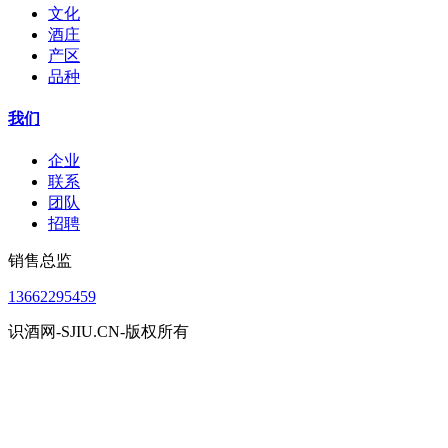
文化
酒庄
产区
品种
我们
企业
联系
团队
招聘
销售总监
13662295459
识酒网-SJIU.CN-版权所有