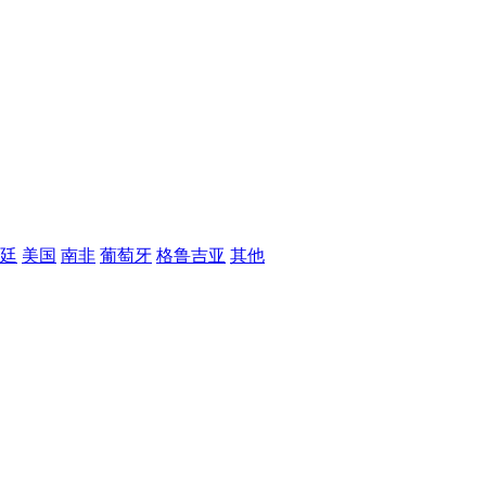
廷
美国
南非
葡萄牙
格鲁吉亚
其他