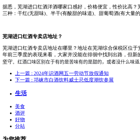
据悉，芜湖进口红酒洋酒哪家口感好，价格便宜，性价比高？
三种：干红(无甜味)、半干(有酸甜的味道)、甜葡萄酒(有大
芜湖进口红酒专卖店地址？
芜湖进口红酒专卖店地址在哪里？地址在芜湖综合保税区位于安
年前三季度的表现来看，大家并没能在徘徊中找到出路，但新
红酒口味区别在于有的是苦味有的是甜的，或者没什么味道
坚守。
上一篇
: 2024年识酒网五一劳动节放假通知
下一篇
: 邛崃市白酒饮料威士忌低度潮饮参展
生活
美食
酒评
好物
分站
为您推荐