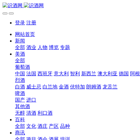
登录
注册
网站首页
新闻
全部
酒业
人物
博览
专题
美酒
全部
葡萄酒
中国
法国
西班牙
意大利
智利
新西兰
澳大利亚
德国
阿根
烈酒
白酒
威士忌
白兰地
金酒
伏特加
朗姆酒
龙舌兰
啤酒
国产
进口
其他酒
无醇
清酒
利口酒
百科
全部
文化
酒庄
产区
品种
商讯
全部
项目
酒会
酒展
培训