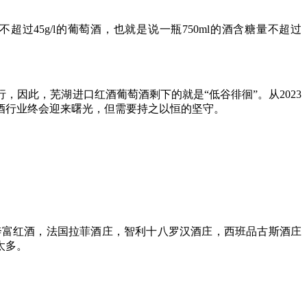
45g/l的葡萄酒，也就是说一瓶750ml的酒含糖量不超过
因此，芜湖进口红酒葡萄酒剩下的就是“低谷徘徊”。从2023
酒行业终会迎来曙光，但需要持之以恒的坚守。
奔富红酒，法国拉菲酒庄，智利十八罗汉酒庄，西班品古斯酒庄
太多。