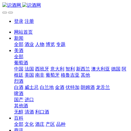
登录
注册
网站首页
新闻
全部
酒业
人物
博览
专题
美酒
全部
葡萄酒
中国
法国
西班牙
意大利
智利
新西兰
澳大利亚
德国
阿
根廷
美国
南非
葡萄牙
格鲁吉亚
其他
烈酒
白酒
威士忌
白兰地
金酒
伏特加
朗姆酒
龙舌兰
啤酒
国产
进口
其他酒
无醇
清酒
利口酒
百科
全部
文化
酒庄
产区
品种
商讯