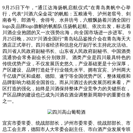
9月25日下午，“通江达海扬帆启航仪式”在青岛奥帆中心举
行，代表“川酒六朵金花”的帆船：五粮液号、泸州老窖号、剑
南春号、郎酒号、舍得号、水井坊号，六艘飘扬着川酒全国行
logo及品牌logo旗帜的帆船队伍扬帆起航、依次出发，标志着
川酒企业抱团的又一次强势出海，向全国市场进一步进军。 9
月25日晚，2023“川酒全国行”青岛站品鉴推介会在青岛海天大
酒店正式举行。四川省经济和信息化厅副厅长主持此次活动。
四川省人民政府副秘书长、山东省人民政府副秘书、中国酒类
流通协会常务副会长分别致辞。 酒类产业是四川最具特色的
传统优势产业，不仅发展历史悠久，产业基础更是十分深厚，
产区建设、品牌打造处于行业领先水平。拥有宜宾、泸州两大
千亿级产区和成都、德阳、遂宁等全国优势产区，整体规模和
品牌影响力稳居全国首位。而从川酒过去的发展历程来看，产
区打造的强化，始终是川酒保持整体产业竞争力的关键所在，
产区品牌的建设也已成为川酒在酒业调整新周期中的重要任务
之一。
宜宾市委常委、统战部部长，泸州市委常委、统战部部长、市
总工会主席，德阳市人大常委会副主任、市白酒产业发展专班