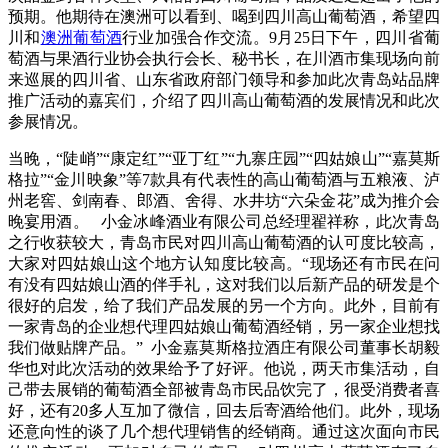
预期。他期待在澳洲可以看到、喝到四川高山葡萄酒，希望四
川和
澳洲葡萄酒
行业加强合作交流。9月25日下午，四川省葡
萄酒与果酒行业协会执行会长、秘书长，在川酒市集现场向前
来巡展的四川省、山东省政府部门领导和参加此次青岛站品牌
推广活动的嘉宾们，介绍了四川高山葡萄酒的发展情况和此次
参展情况。
当晚，“陡峭”“康定红”“亚丁红”“九寨庄园”“四姑娘山”“嘉莫斯
格拉”“金川映象”等7款具有代表性的高山葡萄酒与五粮液、泸
州老窖、剑南春、郎酒、舍得、水井坊“六朵金花”成为推介会
晚宴用酒。 小金冰峰酒业有限公司总经理翟祥称，此次青岛
之行收获较大，青岛市民对四川高山葡萄酒的认可度比较高，
大家对四姑娘山这个地方认知度比较高。“现场还有市民在问
有没有四姑娘山酒的伴手礼，这对我们以后新产品的研发是个
很好的启发，给了我们产品发展的另一个方向。此外，目前有
一家青岛的企业想代理四姑娘山葡萄酒经销，另一家企业想找
我们做贴牌产品。” 小金嘉莫斯格拉酒庄有限公司董事长胡毅
华也对此次活动的效果给予了好评。他说，两天市集活动，自
己带去展销的葡萄酒全部被青岛市民品饮完了，很受消费者喜
好，还有20多人互加了微信，回去后寄酒给他们。此外，现场
还意向性的谈了几个想代理销售的经销商。通过这次面向市民