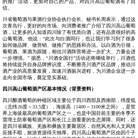
的推广活动，更加对自己的产品、对四川高山葡萄酒有了自
信。
川省葡萄酒与果酒行业协会执行会长、秘书长周表示，通过这
次青岛行，更好的向市场、向消费者推广介绍了四川高山葡萄
酒，让更多的人知道四川除了有优质白酒，还有品质很好的高
山葡萄酒。他说：“此次与白酒同行，也让我们学习到了很多
如何做品牌、做营销、做推广的思路和办法。以白酒为引领，
葡萄酒、果酒为跟随，相信川酒阵营将进一步扩大、力量会进
一步增强。” 据悉，“川酒全国行”活动还将继续举行，川酒也
将持续提升自身品牌辨识度，不断擦亮川酒产区品牌，推动川
酒产业的高质量发展，加速川酒振兴进程，为川酒企业进一步
走向全国市场，奠定坚实基础。
四川高山葡萄酒产区基本情况（背景资料）
四川酿酒葡萄的种植区域主要位于四川西部及西南部，纬度低
（北纬26度～33.5度），海拔高（1400～3100米之间），是世
界上海拔最高的葡萄酒产区之一，也是中国目前主要的冬季不
需埋土防寒葡萄酒产区和长江上游重要的生态屏障。同时，还
是四川省藏族、羌族和彝族主要聚居区，自然风光和人文风情
应接不暇，旅游资源得天独厚。四川高山葡萄酒产区由四个子