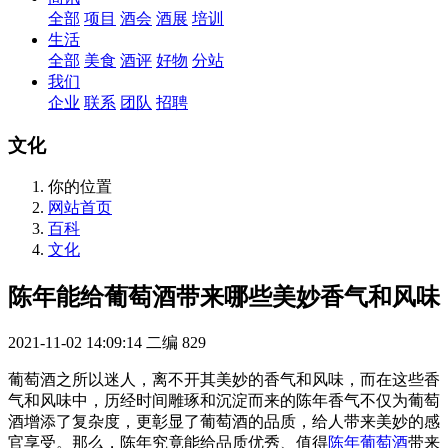
全部
项目
酒会
酒展
培训
生活
全部
美食
酒评
好物
分站
我们
企业
联系
团队
招聘
文化
你的位置
网站首页
百科
文化
陈年能给葡萄酒带来哪些美妙香气和风味
2021-11-02 14:09:14
二编
829
葡萄酒之所以迷人，离不开其美妙的香气和风味，而在这些香
气和风味中，历经时间雕琢和沉淀而来的陈年香气不仅为葡萄
酒增添了复杂度，更彰显了葡萄酒的品质，给人带来美妙的感
官享受。那么，陈年究竟能给品质优秀、值得
陈年葡萄酒
带来