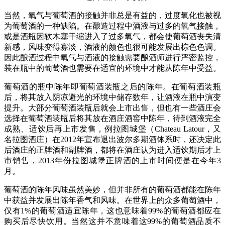
当然，氧气与葡萄酒的接触并非总是有益的，过度氧化也被视
为葡萄酒的一种缺陷。在酿造过程中酒液与过多的氧气接触，
或是酒瓶因软木塞干缩进入了过多氧气，都会使葡萄酒丧失清
新感，风味变得寡淡，酒液的颜色也很可能发展出棕色色调。
因此酿酒过程中氧气与酒液的接触需要酿酒师进行严密监控，
装在瓶中的葡萄酒也需要在适宜的环境中才能从陈年中受益。
葡萄酒的瓶中陈年即葡萄酒装瓶之后的陈年。在葡萄酒装瓶
后，将其放入阴凉避光的环境中储存数年，让酒液在瓶中演变
提升。大部分葡萄酒装瓶后就会上市出售，但也有一些酒庄会
选择在葡萄酒装瓶后将其放在酒庄酒窖中陈年，待到酒液完全
成熟、适饮后再上市发售，例拉图城堡（Chateau Latour，又
名拉图酒庄）在2012年宣布退出波尔多期酒体系时，还决定此
后酒庄的正牌酒和副牌酒，都将在酒庄认为进入适饮期后才上
市销售，2013年份拉图城堡正牌酒的上市时间便是在今年3
月。
葡萄酒的陈年风味虽然美妙，但并非所有的葡萄酒都能在陈年
中获益并发展出陈年香气和风味。在世界上的众多葡萄酒中，
仅有1%的葡萄酒适宜陈年，这也意味着99%的葡萄酒都应在
购买后尽快饮用。当然这并不意味着这99%的葡萄酒品质不