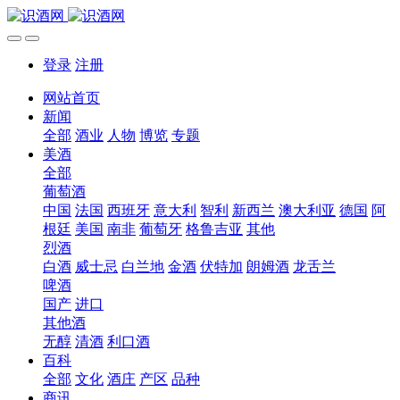
登录
注册
网站首页
新闻
全部
酒业
人物
博览
专题
美酒
全部
葡萄酒
中国
法国
西班牙
意大利
智利
新西兰
澳大利亚
德国
阿
根廷
美国
南非
葡萄牙
格鲁吉亚
其他
烈酒
白酒
威士忌
白兰地
金酒
伏特加
朗姆酒
龙舌兰
啤酒
国产
进口
其他酒
无醇
清酒
利口酒
百科
全部
文化
酒庄
产区
品种
商讯