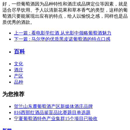
好，一些葡萄酒因为品种特性和酒庄或品牌定位等因素，就是
适合尽早饮用、予人以清新花果和草本香气的类型，这样的葡
萄酒只要能展现出应有的特点，给人以愉悦之感，同样也是品
质优秀的酒款。
上一篇
: 看电影学红酒 从光影中领略葡萄酒魅力
下一篇
: 马尔堡的优质黑皮诺葡萄酒的特点口感
百科
文化
酒庄
产区
品种
为您推荐
贺兰山东麓葡萄酒产区新媒体酒庄品牌
816西部红酒品鉴盲品比赛题目单选题
宁夏葡萄酒特色产业集群15个项目已验收