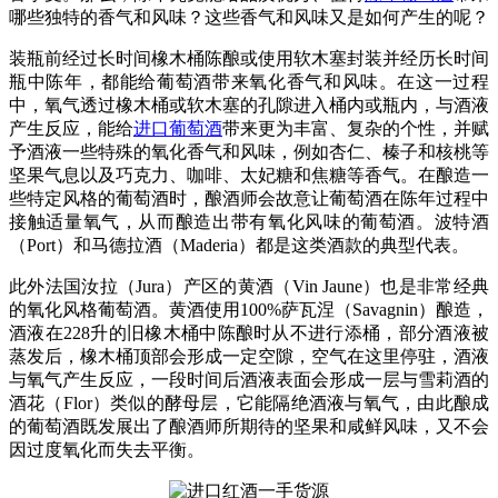
哪些独特的香气和风味？这些香气和风味又是如何产生的呢？
装瓶前经过长时间橡木桶陈酿或使用软木塞封装并经历长时间
瓶中陈年，都能给葡萄酒带来氧化香气和风味。在这一过程
中，氧气透过橡木桶或软木塞的孔隙进入桶内或瓶内，与酒液
产生反应，能给
进口葡萄酒
带来更为丰富、复杂的个性，并赋
予酒液一些特殊的氧化香气和风味，例如杏仁、榛子和核桃等
坚果气息以及巧克力、咖啡、太妃糖和焦糖等香气。在酿造一
些特定风格的葡萄酒时，酿酒师会故意让葡萄酒在陈年过程中
接触适量氧气，从而酿造出带有氧化风味的葡萄酒。波特酒
（Port）和马德拉酒（Maderia）都是这类酒款的典型代表。
此外法国汝拉（Jura）产区的黄酒（Vin Jaune）也是非常经典
的氧化风格葡萄酒。黄酒使用100%萨瓦涅（Savagnin）酿造，
酒液在228升的旧橡木桶中陈酿时从不进行添桶，部分酒液被
蒸发后，橡木桶顶部会形成一定空隙，空气在这里停驻，酒液
与氧气产生反应，一段时间后酒液表面会形成一层与雪莉酒的
酒花（Flor）类似的酵母层，它能隔绝酒液与氧气，由此酿成
的葡萄酒既发展出了酿酒师所期待的坚果和咸鲜风味，又不会
因过度氧化而失去平衡。