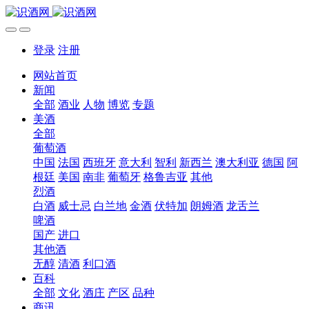
登录
注册
网站首页
新闻
全部
酒业
人物
博览
专题
美酒
全部
葡萄酒
中国
法国
西班牙
意大利
智利
新西兰
澳大利亚
德国
阿
根廷
美国
南非
葡萄牙
格鲁吉亚
其他
烈酒
白酒
威士忌
白兰地
金酒
伏特加
朗姆酒
龙舌兰
啤酒
国产
进口
其他酒
无醇
清酒
利口酒
百科
全部
文化
酒庄
产区
品种
商讯