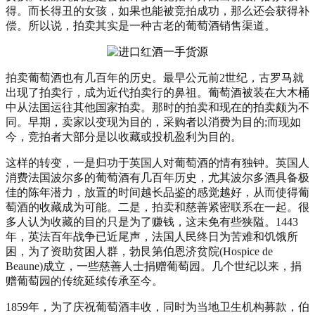
得。而长得丑的女孩，如果也能被竞拍成功，那么还会获得补
偿。所以说，拍卖其实是一种古老的葡萄酒销售渠道。
拍卖葡萄酒也有几百年的历史。最早公元前2世纪，古罗马就
出现了拍卖行，成为近代拍卖行的鼻祖。葡萄酒被装在大木桶
中从法国运往其他国家拍卖。那时的拍卖和现在的拍卖颇为不
同。早期，卖家以变现为目的，采购者以消费为目的;而现如
今，竞拍者大部分是以收藏或投机盈利为目的。
这样的转变，一是归功于英国人对葡萄酒的情有独钟。英国人
消费法国波尔多的葡萄酒有几百年历史，尤其波尔多酒具备极
佳的陈年潜力，放置的时间越长品鉴的感觉越好，从而使得葡
萄酒的收藏成为可能。二是，拍卖和慈善紧密联系在一起。很
多人认为收藏的目的只是为了赚钱，这未免有些狭隘。1443
年，英法百年战争已近尾声，法国人民终日为苦难和饥饿所
困，为了资助贫困人群，勃艮第伯恩济贫院(Hospice de
Beaune)成立，一些慈善人士捐赠葡萄园。几个世纪以来，捐
赠葡萄园的传统延续传承至今。
1859年，为了庆祝葡萄酒丰收，同时为当地卫生机构募款，伯