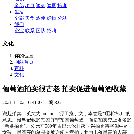
全部
项目
酒会
酒展
培训
生活
全部
美食
酒评
好物
分站
我们
企业
联系
团队
招聘
文化
你的位置
网站首页
百科
文化
葡萄酒拍卖很古老 拍卖促进葡萄酒收藏
2021-11-02 16:41:07
二编
822
说起拍卖，英文为auction，源于拉丁文，本意是“逐渐增加”的
意思。最早记载的拍卖并非拍卖葡萄酒，而是拍卖史上著名的
“新娘拍卖”。公元前500年古巴比伦村落时兴拍卖待字闺中的
女孩。最漂亮的总是会被许多人竞拍，并由出价最高的人获