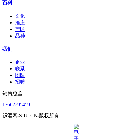
百科
文化
酒庄
产区
品种
我们
企业
联系
团队
招聘
销售总监
13662295459
识酒网-SJIU.CN-版权所有