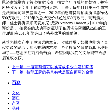
恩济贫院举办了首次拍卖活动，拍卖当年收成的葡萄酒，并将
所得收入全部用于资助贫困人群。于是，每年11月第三个周末
是法国葡萄酒界盛事之一。2012年伯恩济贫院拍卖所得总额达
590万欧元。2013年的总成交价格超过630万欧元。葡萄酒大
师、佳士得资深顾问安东尼·汉森(Anthony Hanson)对2013年的
评价是，“拍卖会的成功再次证明了伯恩济贫院团队杰出的工
作;他们在2013年酿造出了格外优秀的葡萄酒。”
慈善为拍卖产生了更深远的意义。收藏佳酿，如果也能为了奉
献更多的爱心，那么收藏的本质，乃至投资的愿景就真正地升
华了......感谢关注前沿葡萄酒，希望阅读我们的文章能带给您
启迪或收获。
上一篇
: 一瓶葡萄酒可以换算成多少白酒和啤酒
下一篇
: 拉菲正牌的美其实就是源自葡萄的金贵
百科
文化
酒庄
产区
品种