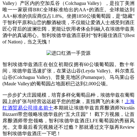
Valley）产区内的空加瓜谷（Colchagua Valley），是拉丁美洲
唯一一家获得BRC全球标准给出的AA+的酒庄。全球能达到
AA+标准的供应商仅占1.8%。坐拥1850公顷葡萄园，是“隐藏”
于智利平原和山峦的酿酒秘境，不仅能让爱酒人士感受到酒庄
匠心背后的波澜壮阔，更能让饮用者体会到融入在埃德华兹美
酒中的真诚用心。
智利
埃德华兹酒庄
获封“智利最佳酒庄”(Best
of Nation)，当之无愧！
智利
埃德华兹酒庄
在创立初期仅拥有60公顷葡萄园。数十年
间，埃德华兹迅速扩张，在莱达山谷(Leyda Valley)、科尔查瓜
山谷(Colchagua Valley)、普曼克地区(Pumanque)、马乌莱山谷
(Maule Valley)的葡萄园占地面积已达到2,000公顷。
一步步扩大庄园规模，培育多样化葡萄品种，埃德华兹在葡萄
园上的扩张与经营远远超乎您的想象，直指腾飞的未来！
上海
红酒贸易公司排名前十
本期就让埃德华兹首席酿酒师Nicolás
Bizzarri带您领略埃德华兹的“五大庄园”！ 戳下方视频，让首
席酿酒师带您领略，
智利
埃德华兹酒庄
LFE葡萄园的秀丽风
光。文章最后看完视频还不过瘾？那就通过文字版再Review
智利埃德华兹酒庄一下吧！