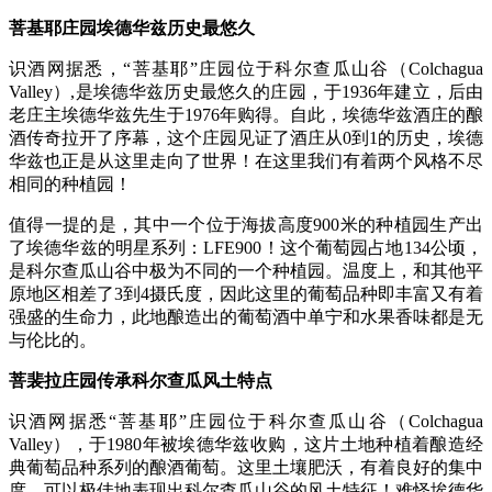
菩基耶庄园埃德华兹历史最悠久
识酒网据悉，“菩基耶”庄园位于科尔查瓜山谷（Colchagua
Valley）,是埃德华兹历史最悠久的庄园，于1936年建立，后由
老庄主埃德华兹先生于1976年购得。自此，埃德华兹酒庄的酿
酒传奇拉开了序幕，这个庄园见证了酒庄从0到1的历史，埃德
华兹也正是从这里走向了世界！在这里我们有着两个风格不尽
相同的种植园！
值得一提的是，其中一个位于海拔高度900米的种植园生产出
了埃德华兹的明星系列：LFE900！这个葡萄园占地134公顷，
是科尔查瓜山谷中极为不同的一个种植园。温度上，和其他平
原地区相差了3到4摄氏度，因此这里的葡萄品种即丰富又有着
强盛的生命力，此地酿造出的葡萄酒中单宁和水果香味都是无
与伦比的。
菩裴拉庄园传承科尔查瓜风土特点
识酒网据悉“菩基耶”庄园位于科尔查瓜山谷（Colchagua
Valley），于1980年被埃德华兹收购，这片土地种植着酿造经
典葡萄品种系列的酿酒葡萄。这里土壤肥沃，有着良好的集中
度，可以极佳地表现出科尔查瓜山谷的风土特征！难怪埃德华