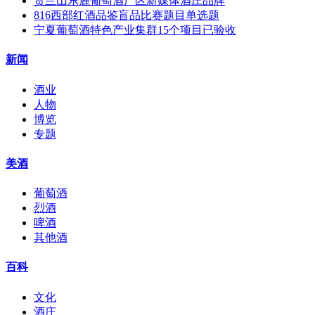
贺兰山东麓葡萄酒产区新媒体酒庄品牌
816西部红酒品鉴盲品比赛题目单选题
宁夏葡萄酒特色产业集群15个项目已验收
新闻
酒业
人物
博览
专题
美酒
葡萄酒
烈酒
啤酒
其他酒
百科
文化
酒庄