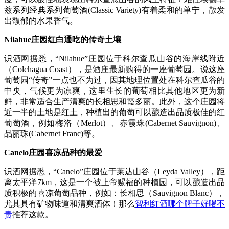
兹系列经典系列葡萄酒(Classic Variety)有着柔和的单宁，散发
出馥郁的水果香气。
Nilahue庄园红白通吃的传奇土壤
识酒网据悉，“Nilahue”庄园位于科尔查瓜山谷的海岸线附近
（Colchagua Coast），是酒庄最新购得的一座葡萄园。说这座
葡萄园“传奇”一点也不为过，因其地理位置处在科尔查瓜谷的
中央，气候更为凉爽，这里生长的葡萄相比其他地区更为新
鲜，非常适合生产清爽的长相思和霞多丽。此外，这个庄园将
近一半的土地是红土，种植出的葡萄可以酿造出品质极佳的红
葡萄酒，例如梅洛（Merlot）、赤霞珠(Cabernet Sauvignon)、
品丽珠(Cabernet Franc)等。
Canelo庄园喜凉品种的最爱
识酒网据悉，“Canelo”庄园位于莱达山谷（Leyda Valley），距
离太平洋7km，这是一个被上帝赐福的种植园，可以酿造出品
质积极的喜凉葡萄品种，例如：长相思（Sauvignon Blanc），
尤其具有矿物味道和清爽酒体！那么
智利红酒哪个牌子好喝不
贵
推荐这款。