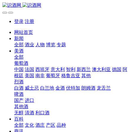
登录
注册
网站首页
新闻
全部
酒业
人物
博览
专题
美酒
全部
葡萄酒
中国
法国
西班牙
意大利
智利
新西兰
澳大利亚
德国
阿
根廷
美国
南非
葡萄牙
格鲁吉亚
其他
烈酒
白酒
威士忌
白兰地
金酒
伏特加
朗姆酒
龙舌兰
啤酒
国产
进口
其他酒
无醇
清酒
利口酒
百科
全部
文化
酒庄
产区
品种
商讯