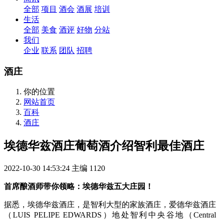
全部
项目
酒会
酒展
培训
生活
全部
美食
酒评
好物
分站
我们
企业
联系
团队
招聘
酒庄
你的位置
网站首页
百科
酒庄
埃德华兹酒庄葡萄酒介绍智利最佳酒庄
2022-10-30 14:53:24
主编
1120
首席酿酒师带你领略：埃德华兹五大庄园！
据悉，埃德华兹酒庄，是智利大型的家族酒庄，爱德华兹酒庄
（LUIS PELIPE EDWARDS）地处智利中央谷地（Central