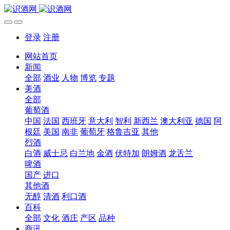
登录
注册
网站首页
新闻
全部
酒业
人物
博览
专题
美酒
全部
葡萄酒
中国
法国
西班牙
意大利
智利
新西兰
澳大利亚
德国
阿
根廷
美国
南非
葡萄牙
格鲁吉亚
其他
烈酒
白酒
威士忌
白兰地
金酒
伏特加
朗姆酒
龙舌兰
啤酒
国产
进口
其他酒
无醇
清酒
利口酒
百科
全部
文化
酒庄
产区
品种
商讯