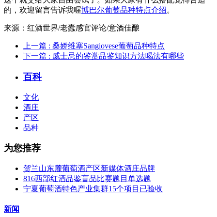
的，欢迎留言告诉我喔
博巴尔葡萄品种特点介绍
。
来源：红酒世界/老蠹感官评论/意酒佳酿
上一篇
: 桑娇维塞Sangiovese葡萄品种特点
下一篇
: 威士忌的鉴赏品鉴知识方法喝法有哪些
百科
文化
酒庄
产区
品种
为您推荐
贺兰山东麓葡萄酒产区新媒体酒庄品牌
816西部红酒品鉴盲品比赛题目单选题
宁夏葡萄酒特色产业集群15个项目已验收
新闻