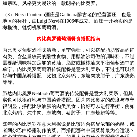
加亲民、风格更为易饮的一款朗格内比奥罗。
（3）Nervi Conterno酒庄是Gattinara醉古老的经营酒庄，也是
地区的标杆，由Luigi Nervi在1906年成立。酒庄一开始卖的是
橄榄油、缝纫机和葡萄酒。
内比奥罗葡萄酒餐食搭配指南
内比奥罗葡萄酒香味清新，单宁强壮，可以搭配脂肪较高的红
肉类、含盐量较高的酸性食物、用醋油沙司做的调味料，不过
需要给调味料加足够的黄油、脂肪或橄榄油来平衡葡萄酒中的
单宁。内比奥罗葡萄酒传统配餐是意大利菜系，不过也可以很
好与中国菜肴搭配，比如北京烤鸭，东坡肉或肘子，广东烧鹅
等等。
虽然内比奥罗Nebbiolo葡萄酒的传统配餐是意大利菜系，但其
实也可以很好地与中国菜肴搭配。因为内比奥罗的酸度与单宁
很明显，搭配比较油腻的肉类美食，恰好可以进行平衡，例如
北京烤鸭、炖牛肉、东坡肉、猪肘子、广东烧鹅等等。
陈年的内比奥罗在意大利据说是比较适合搭配浓郁的奶酪，或
者阿尔巴白松露制作的菜。而搭配哪种中国菜肴最为合适呢？
这个就交给大家自由尝试了。如果大家有什么搭配觉得合适