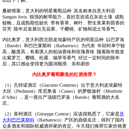
以以下了解。
桑娇维塞，意大利的明星葡萄品种 其名称来自意大利语
Sanguis Jovis 很强的耐旱能力，喜好页岩或石灰岩土壤 成熟
较晚，且成熟期也较长 带有香草、树叶、野生浆果和茴香的
芬芳 陈年后发展出无花果、干樱桃、矿物和泥土等香气。
内比奥罗，意大利西北部皮埃蒙特产区的明星品种 以巴罗洛
（Barolo）和巴巴莱斯科（Barbaresco）为代表 年轻时单宁较
高，酸度高，有着诱人的柏油香味和玫瑰香味 随着陈年散发
出紫罗兰、樱桃、松露、烟草等香气 经过一定时间的陈年
后，其口感会变得更为圆润顺滑、亲和易饮
内比奥罗葡萄酿造的红酒推荐？
（1）孔特诺酒庄（Giacomo Conterno）位于意大利皮埃蒙特
大区（Piedmont）库尼奥省（Cuneo）的梦馥迪村（Monforte
d’Alba），是一座出产顶级巴罗洛（Barolo）葡萄酒的大名
庄。
（2）茱柯酒庄（Gieseppe Cortese）应该很熟悉了，它家是
意
大利巴巴莱斯科
（Barbaresco）产区的鼎级名庄，得到了国内
众多酒友和国际权威酒评家的肯定。今天我们推荐它家价格更