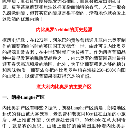
陈年后，宝石红慢慢会蜕变为石榴红，而且会散发出例如甘
蔗、皮革甚至蘑菇和焦油这样复杂而独特的香气。入口一般会
先感觉到酸，但其实它的酸度是很平衡的，渐渐地你就会爱上
这款酒的优雅内涵！
内比奥罗Nebbiol的历史起源
据历史记载，在1272年，阿尔巴的贵族曾赠送几瓶内比奥罗制
作的葡萄酒给当时的英国国王爱德华一世。由此可见内比奥罗
的起源非常古老，在中世纪时就广为传播了。作为所有葡萄品
种中最早发芽的晚熟型品种之一，内比奥罗的葡萄园选址最好
避开春天霜冻频发的地区。此外，为了让葡萄积累足够的糖分
和风味物质，葡萄农会把内比奥罗种植在海拔250-450米向阳
的山坡上，以保证葡萄果实获得充足的光照。
意大利内比奥罗的主要产区
一、朗格Langhe产区
内比奥罗产区有哪些？据悉，朗格Langhe产区清晨，朗格地区
起伏的群山被大雾笼罩，老蠹曾和老友阿Ken住在山顶的小旅
店，早上推窗外望，仿佛身处云海中。Nebbiolo在意大利语
中，就是雾的意思。山腰上最好的葡萄园里种着内比奥罗