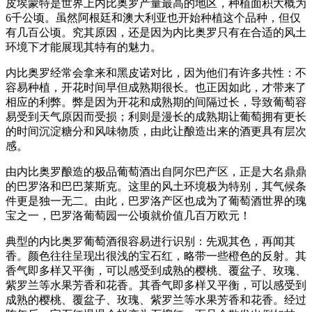
皮埃蒙特是世界上内比奥罗产量最高的地区，种植面积大概为
6千公顷。虽然阿根廷和澳大利亚也开始种植这个品种，但仅
有几百公顷。究其原因，还是因为内比奥罗只有在合适的风土
环境下才能展现其特有的魅力。
内比奥罗经常会拿来和黑皮诺对比，因为他们有许多共性：不
容易种植，开花时间早但成熟期很长。也正因如此，才带来了
相应的利弊。弊是因为开花和成熟期的间隔过长，导致葡萄容
易受到天气原因而受损；利则是漫长的成熟期让葡萄拥有更长
的时间沉淀糖分和风味物质，由此让酿造出来的酒更具有层次
感。
由内比奥罗酿造的极品葡萄酒出自阿尔巴产区，正是大名鼎鼎
的巴罗洛和巴巴莱斯克。这里的风土环境极为特别，其气候条
件更是独一无二。由此，巴罗洛产区也成为了葡萄酒世界的瑰
宝之一，巴罗洛葡萄园一公顷就价值几百万欧元！
典型的内比奥罗葡萄酒很容易进行识别：先观其色，再闻其
香。颜色往往呈现出很浅的宝石红，略带一些橙色的反射。其
香气即多样又平衡，可以感受到成熟的樱桃、覆盆子、玫瑰、
紫罗兰等水果芳香和花香。其香气即多样又平衡，可以感受到
成熟的樱桃、覆盆子、玫瑰、紫罗兰等水果芳香和花香。经过