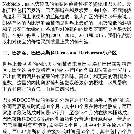
Nebbiolo，而地势较低的葡萄园通常种植多姿桃和巴贝拉。朗
格产区包括巴罗洛、巴巴莱斯科和罗埃罗，由山谷、不同海拔
高度和不同土壤类型的丘陵组成。就大产区的平均水平来说，
朗格产区的内比奥罗葡萄酒是世界上最好的。地势较低的斜坡
和早晨雾气缭绕的山谷地形对晚熟的内比奥罗葡萄会有很大影
响。在好年份里，比如2009、2010、2011和2015，我们依然能
以相对便宜的价格买到质量上乘的葡萄酒。
二、巴罗洛、巴巴莱斯科Barolo and Barbaresco小产区
世界上最著名的内比奥罗葡萄酒来自巴罗洛和巴巴莱斯科产
区，因为这两个朗格产区内的小产区的葡萄田位置高于雾群，
产出的葡萄酒具有显著的水果风味、高单宁和更高的酒精潜在
度数。这里的内比奥罗葡萄酒散发着浓郁的樱桃、水果蛋糕、
丁香和茴香的香气，而且口感强烈。
巴罗洛DOCG等级的葡萄酒分为普通和珍藏两类，普通的巴罗
洛葡萄酒熟成时间是38个月，其中18个月在橡木桶熟成，而巴
罗洛珍藏级熟成时间是62个月，至少18个月的在橡木桶熟成。
巴巴莱斯科DOCG等级的葡萄酒也分普通和珍藏两类，普通的
巴巴莱斯科葡萄酒熟成需要26个月，其中9个月在橡木桶熟
成，而巴巴莱斯科珍藏级熟成时间是50个月，其中包括9个月