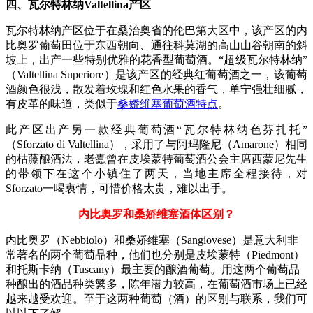
四、瓦尔特林纳Valtellina产区
瓦尔特林纳产区位于在桑治奥省的伦巴第大区中，该产区的内
比奥罗葡萄田位于东西朝向、通往科莫湖的高山山谷朝南的斜
坡上，出产一些特别优雅的花香型葡萄酒。“超级瓦尔特林纳”
（Valtellina Superiore）是该产区的经典红葡萄酒之一，该葡萄
酒颜色很浅，散发着玫瑰和红色水果的香气，单宁强壮细腻，
有皮革的味道，类似于
桑娇维塞葡萄酒特点
。
此产区出产另一款经典葡萄酒“瓦尔特林纳色芬扎托”
（Sforzato di Valtellina），采用了与阿玛隆尼（Amarone）相同
的枯藤酿酒法，老蠹曾在皮埃蒙特葡萄酒公会主席西蒙尼先生
的带领下在这个小镇住了两天，当地主席全程接待，对
Sforzato一喝衷情，可惜价格太贵，难以出手。
内比奥罗和桑娇维塞酒体区别？
内比奥罗（Nebbiolo）和桑娇维塞（Sangiovese）是意大利非
常著名的两个葡萄品种，他们也分别是皮埃蒙特（Piedmont）
和托斯卡纳（Tuscany）最主要的酿酒葡萄。用这两个葡萄品
种酿出的酒品种类繁多，陈年潜力较高，在葡萄酒市场上已经
越来越受欢迎。至于这两种葡萄（酒）的区别与联系，我们可