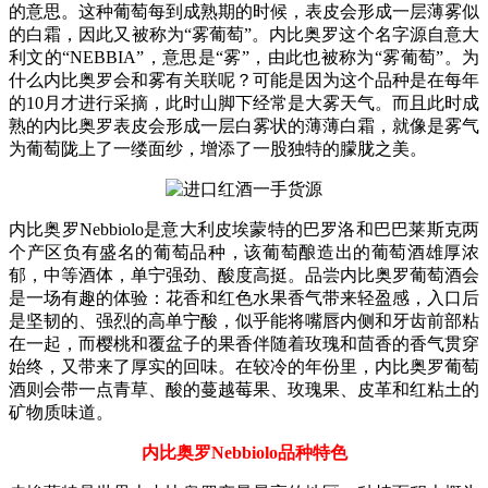
的意思。这种葡萄每到成熟期的时候，表皮会形成一层薄雾似
的白霜，因此又被称为“雾葡萄”。内比奥罗这个名字源自意大
利文的“NEBBIA”，意思是“雾”，由此也被称为“雾葡萄”。为
什么内比奥罗会和雾有关联呢？可能是因为这个品种是在每年
的10月才进行采摘，此时山脚下经常是大雾天气。而且此时成
熟的内比奥罗表皮会形成一层白雾状的薄薄白霜，就像是雾气
为葡萄陇上了一缕面纱，增添了一股独特的朦胧之美。
内比奥罗Nebbiolo是意大利皮埃蒙特的巴罗洛和巴巴莱斯克两
个产区负有盛名的葡萄品种，该葡萄酿造出的葡萄酒雄厚浓
郁，中等酒体，单宁强劲、酸度高挺。品尝内比奥罗葡萄酒会
是一场有趣的体验：花香和红色水果香气带来轻盈感，入口后
是坚韧的、强烈的高单宁酸，似乎能将嘴唇内侧和牙齿前部粘
在一起，而樱桃和覆盆子的果香伴随着玫瑰和茴香的香气贯穿
始终，又带来了厚实的回味。在较冷的年份里，内比奥罗葡萄
酒则会带一点青草、酸的蔓越莓果、玫瑰果、皮革和红粘土的
矿物质味道。
内比奥罗Nebbiolo品种特色