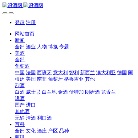
登录
注册
网站首页
新闻
全部
酒业
人物
博览
专题
美酒
全部
葡萄酒
中国
法国
西班牙
意大利
智利
新西兰
澳大利亚
德国
阿
根廷
美国
南非
葡萄牙
格鲁吉亚
其他
烈酒
白酒
威士忌
白兰地
金酒
伏特加
朗姆酒
龙舌兰
啤酒
国产
进口
其他酒
无醇
清酒
利口酒
百科
全部
文化
酒庄
产区
品种
商讯