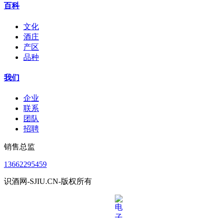
百科
文化
酒庄
产区
品种
我们
企业
联系
团队
招聘
销售总监
13662295459
识酒网-SJIU.CN-版权所有