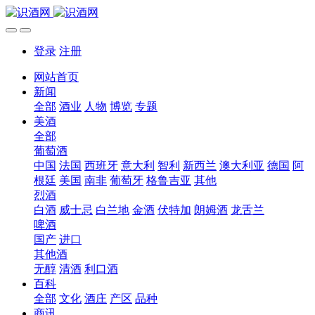
登录
注册
网站首页
新闻
全部
酒业
人物
博览
专题
美酒
全部
葡萄酒
中国
法国
西班牙
意大利
智利
新西兰
澳大利亚
德国
阿
根廷
美国
南非
葡萄牙
格鲁吉亚
其他
烈酒
白酒
威士忌
白兰地
金酒
伏特加
朗姆酒
龙舌兰
啤酒
国产
进口
其他酒
无醇
清酒
利口酒
百科
全部
文化
酒庄
产区
品种
商讯