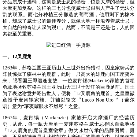
分品质成于酒桶，这就是威士忌的秘密，也是大摩的秘密，但
大摩更加复杂。这样的三七分也使威士忌跟男人产生了无法分
割的联系。而七分种植三分酿造的葡萄酒，他用剩下的橡木
桶，却成了威士忌的最佳养分，就像大地一样滋养着威士忌，
大自然的神奇让人叹为观止。然而，不管是三还是七，人的因
素都至关重要。
一、12叉鹿角
1263年，苏格兰国王亚历山大三世外出狩猎时，因皇家骑兵的
阵仗惊扰了森林中的鹿群，此时一只高大的雄鹿向国王座骑冲
来，眼看国王即遭逢变故，一位麦肯锡(Mackenie)家族的首领
勇敢地拯救苏格兰国王亚历山大三世于发狂的巨鹿足前。国王
为了表达谢意并昭告世人，便将「12叉鹿角的鹿首」之皇室徽
章授予麦肯锡家族。并辅以铭文〝Luceo Non Uro〞（盖尔
语）意为“璀璨耀眼永不燃尽＂之意。
1867年，麦肯锡（Mackenzie）家族开启大摩酒厂的经营历
史，从此，每一瓶大摩单一麦芽苏格兰威士忌得以自豪地将
「12支鹿角的鹿首皇室徽章」做为永世传承的品牌图腾，勇
敢、不凡精神更是从此铭刻在大摩酒厂的灵魂之中。以极致复