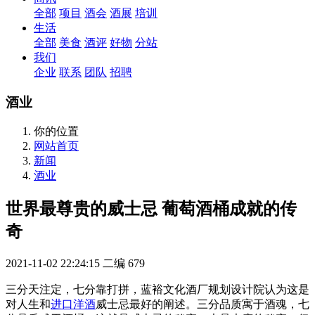
全部
项目
酒会
酒展
培训
生活
全部
美食
酒评
好物
分站
我们
企业
联系
团队
招聘
酒业
你的位置
网站首页
新闻
酒业
世界最尊贵的威士忌 葡萄酒桶成就的传
奇
2021-11-02 22:24:15
二编
679
三分天注定，七分靠打拼，蓝裕文化酒厂规划设计院认为这是
对人生和
进口洋酒
威士忌最好的阐述。三分品质寓于酒魂，七