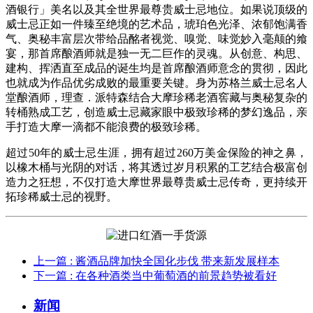
酒银行」美名以及其全世界最尊贵威士忌地位。如果说顶级的
威士忌正如一件臻至绝境的艺术品，琥珀色光泽、浓郁饱满香
气、奥秘丰富层次带给品酩者视觉、嗅觉、味觉妙入毫颠的飨
宴，那首席酿酒师就是独一无二巨作的灵魂。从创意、构思、
建构、挥洒直至成品的诞生均是首席酿酒师意念的贯彻，因此
也就成为作品优劣成败的最重要关键。身为苏格兰威士忌名人
堂酿酒师，理查．派特森结合大摩珍稀老酒窖藏与奥秘复杂的
转桶熟成工艺，创造威士忌藏家眼中极致珍稀的梦幻逸品，亲
手打造大摩一滴都不能浪费的极致珍稀。
超过50年的威士忌生涯，拥有超过260万美金保险的神之鼻，
以橡木桶与光阴的对话，将其透过岁月积累的工艺结合极富创
造力之狂想，不仅打造大摩世界最尊贵威士忌传奇，更持续开
拓珍稀威士忌的视野。
上一篇
: 酱酒品牌加快全国化步伐 带来新发展样本
下一篇
: 在各种酒类当中葡萄酒的前景趋势被看好
新闻