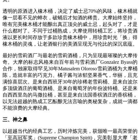
透明的原酒进入橡木桶，决定了威士忌70%的风味，橡木桶就
像一层看不见的蝉衣，破蛹后才知酒的稀贵。大摩始终坚持，
唯有完美橡木桶才能酿出真正顶尖的威士忌，起头对了，才是
什么都对了。不同于过桶熟成，大摩使用转桶工艺，将珍贵酒
液以更长时间存放于多款珍贵橡木桶中，用珍贵时光「换」得
橡木桶的灵魂，让老酒银行的美酒呈现无与伦比的深沉底蕴。
最好的雪莉酒厂与最老的雪莉酒桶，只为呈现最璀璨的大摩传
奇。大摩的标志风格来自百年前与雪莉酒厂Gonzalez Byass的
合作，独家取得罕见30年Matusalem Oloroso雪莉酒桶为大摩桶
陈，造就丰富的巧克力、橘子酱与浓郁坚果香气，华丽，且充
满惊喜层次。是来自西班牙30年的珍稀老雪莉桶、是来自波尔
多顶级酒庄的葡萄酒桶、是来自葡萄牙的年份波特桶、还是来
自西西里岛的马撒拉桶，甚至是来自法国香槟酒庄的香槟桶，
以无法超越的熟成工艺酝酿无法言喻的奥秘复杂，成就一滴都
不能浪费的大摩经典。
三、神之鼻
以超越当代的经典工艺，历时淬炼完美，获颁唯一最高荣誉的
「至高冠军奖」(Supreme Champion Spirit)，完美彰显大摩「老