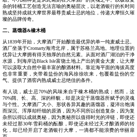
杂的转桶工艺创造无法言喻的奥秘层次，以老酒银行的长时间
熟成坚持成就大摩世界最尊贵威士忌的地位，传递大摩恒久璀
璨的品牌传奇。
二、蒸馏器&橡木桶
从1839年开始，大摩酒厂开始酿造最优异的单一纯麦威士忌。
酒厂坐落于Cromarty海湾北岸，属于苏格兰高地。地理位置的
优异让大摩拥有得天独厚的自然元素。从面对酒厂湖泊的干净
水源，到海岸边Black Isle富饶土地上产出的黄金大麦，让大摩
可以汲取大自然中最丰富的酿酒材料。靠近海平面的海拔高度
也非常重要，夹带着盐份的海风徐徐吹来，包覆着盐份的空
气、提供了酒窖内熟成威士忌绝佳的条件。
有人说，威士忌70%的风味来自于橡木桶的熟成；然而，这
70%阔、长、高、深的样貌，却是决定于蒸馏器所赋予的灵魂
与个性。大摩酒厂大小、形状各异其趣的蒸馏器，凝淬出饱满
而深沉、浑厚却纤细的原酒，因为不同所以创造复杂，因为复
杂所以得以成就奥秘，因为奥秘所以值得时光的淬链，即使还
未经过那30年雪莉桶的酝酿，即使还未经过天才酿酒师的转
化，却已经开启了老酒银行大摩，一滴都不能浪费的华丽扉
页。