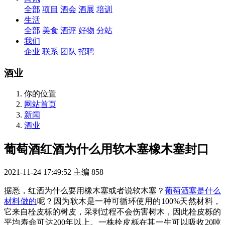
全部
项目
酒会
酒展
培训
生活
全部
美食
酒评
好物
分站
我们
企业
联系
团队
招聘
酒业
你的位置
网站首页
新闻
酒业
葡萄酒红酒为什么用软木塞橡木塞封口
2021-11-24 17:49:52
主编
858
据悉，红酒为什么要用橡木塞或者说软木塞？
葡萄酒塞是什么
材料做的
呢？因为软木是一种可循环使用的100%天然材料，
它来自栓皮栎的树皮，采剥过程不会伤害树木，因此栓皮栎的
平均寿命可达200年以上。一株栓皮栎在其一生可以吸收20吨