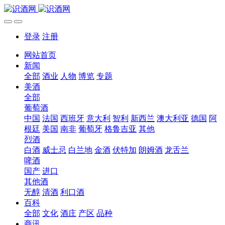
登录
注册
网站首页
新闻
全部
酒业
人物
博览
专题
美酒
全部
葡萄酒
中国
法国
西班牙
意大利
智利
新西兰
澳大利亚
德国
阿
根廷
美国
南非
葡萄牙
格鲁吉亚
其他
烈酒
白酒
威士忌
白兰地
金酒
伏特加
朗姆酒
龙舌兰
啤酒
国产
进口
其他酒
无醇
清酒
利口酒
百科
全部
文化
酒庄
产区
品种
商讯