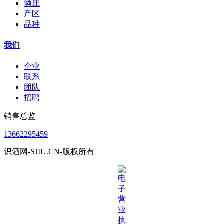
酒庄
产区
品种
我们
企业
联系
团队
招聘
销售总监
13662295459
识酒网-SJIU.CN-版权所有