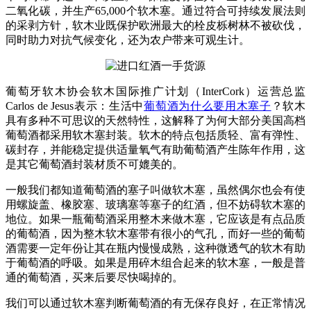
二氧化碳，并生产65,000个软木塞。通过符合可持续发展法则
的采剥方针，软木业既保护欧洲最大的栓皮栎树林不被砍伐，
同时助力对抗气候变化，还为农户带来可观生计。
葡萄牙软木协会软木国际推广计划（InterCork）运营总监
Carlos de Jesus表示：生活中
葡萄酒为什么要用木塞子
？软木
具有多种不可思议的天然特性，这解释了为何大部分美国高档
葡萄酒都采用软木塞封装。软木的特点包括质轻、富有弹性、
碳封存，并能稳定提供适量氧气有助葡萄酒产生陈年作用，这
是其它葡萄酒封装材质不可媲美的。
一般我们都知道葡萄酒的塞子叫做软木塞，虽然偶尔也会有使
用螺旋盖、橡胶塞、玻璃塞等塞子的红酒，但不妨碍软木塞的
地位。如果一瓶葡萄酒采用整木来做木塞，它应该是有点品质
的葡萄酒，因为整木软木塞带有很小的气孔，而好一些的葡萄
酒需要一定年份让其在瓶内慢慢成熟，这种微透气的软木有助
于葡萄酒的呼吸。如果是用碎木组合起来的软木塞，一般是普
通的葡萄酒，买来后要尽快喝掉的。
我们可以通过软木塞判断葡萄酒的有无保存良好，在正常情况