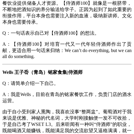
餐饮业提供储备人才资源。【侍酒师100】就像是一根脐带，
不断地把酒知识的养分输送给学子。正因为起到了如此重要的
衔接作用，平台本身也需要注入新的血液，吸纳新讲师。文化
本身也需要传承。
Q：一句话表示自己对【侍酒师100】的想法。
A：【侍酒师100】对培育一代又一代年轻侍酒师作出了贡
献，更适合用一句话来归纳：We can’t do everything, but we can
all do something.
Wells 王子岙（青岛）铭家食集|侍酒师
Q：请简单介绍一下自己。
A：我是Wells，目前在青岛的铭家餐饮工作，负责门店的酒水
运营。
由于自小受到家人熏陶，我喜欢没事“整两盅”。葡萄酒对于我
来说是优雅、神秘的代名词，大学时刚接触便一发不可收拾，
于是自己考了WSET L3。后来听闻有一种叫“侍酒师”的职业，
既能喝酒又能赚钱，既能满足我的交流欲望又逼格满满，就一