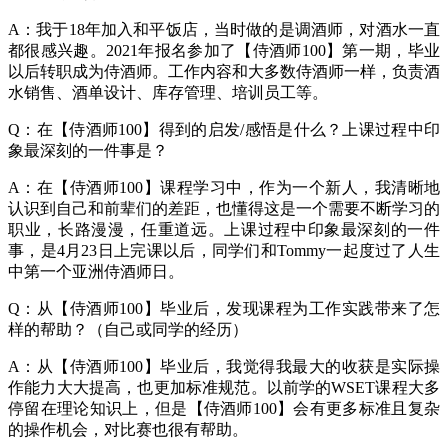
A：我于18年加入和平饭店，当时做的是调酒师，对酒水一直
都很感兴趣。2021年报名参加了【侍酒师100】第一期，毕业
以后转职成为侍酒师。工作内容和大多数侍酒师一样，负责酒
水销售、酒单设计、库存管理、培训员工等。
Q：在【侍酒师100】得到的启发/感悟是什么？上课过程中印
象最深刻的一件事是？
A：在【侍酒师100】课程学习中，作为一个新人，我清晰地
认识到自己和前辈们的差距，也懂得这是一个需要不断学习的
职业，长路漫漫，任重道远。上课过程中印象最深刻的一件
事，是4月23日上完课以后，同学们和Tommy一起度过了人生
中第一个亚洲侍酒师日。
Q：从【侍酒师100】毕业后，发现课程为工作实践带来了怎
样的帮助？（自己或同学的经历）
A：从【侍酒师100】毕业后，我觉得我最大的收获是实际操
作能力大大提高，也更加标准规范。以前学的WSET课程大多
停留在理论知识上，但是【侍酒师100】会有更多标准且复杂
的操作机会，对比赛也很有帮助。