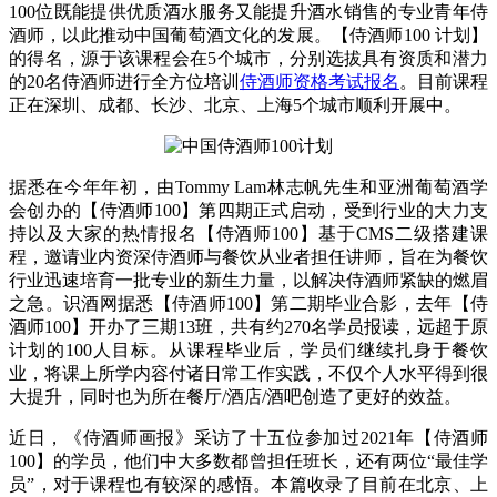
100位既能提供优质酒水服务又能提升酒水销售的专业青年侍
酒师，以此推动中国葡萄酒文化的发展。【侍酒师100 计划】
的得名，源于该课程会在5个城市，分别选拔具有资质和潜力
的20名侍酒师进行全方位培训
侍酒师资格考试报名
。目前课程
正在深圳、成都、长沙、北京、上海5个城市顺利开展中。
据悉在今年年初，由Tommy Lam林志帆先生和亚洲葡萄酒学
会创办的【侍酒师100】第四期正式启动，受到行业的大力支
持以及大家的热情报名【侍酒师100】基于CMS二级搭建课
程，邀请业内资深侍酒师与餐饮从业者担任讲师，旨在为餐饮
行业迅速培育一批专业的新生力量，以解决侍酒师紧缺的燃眉
之急。识酒网据悉【侍酒师100】第二期毕业合影，去年【侍
酒师100】开办了三期13班，共有约270名学员报读，远超于原
计划的100人目标。从课程毕业后，学员们继续扎身于餐饮
业，将课上所学内容付诸日常工作实践，不仅个人水平得到很
大提升，同时也为所在餐厅/酒店/酒吧创造了更好的效益。
近日，《侍酒师画报》采访了十五位参加过2021年【侍酒师
100】的学员，他们中大多数都曾担任班长，还有两位“最佳学
员”，对于课程也有较深的感悟。本篇收录了目前在北京、上