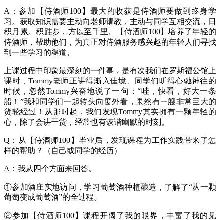
A：参加【侍酒师100】最大的收获是侍酒师要做到终身学
习。获取知识需要主动向老师请教，主动与同学互相交流，日
积月累。积跬步，方以至千里。【侍酒师100】培养了年轻的
侍酒师，帮助他们，为真正对侍酒服务感兴趣的年轻人们寻找
到一些学习的渠道。
上课过程中印象最深刻的一件事，是有次我们在罗斯福公馆上
课时，Tommy老师正讲得渐入佳境、同学们听得心驰神往的
时候，忽然Tommy兴奋地说了一句：“哇，快看，好大一条
船！”我和同学们一起转头向窗外看，果然有一艘非常巨大的
货轮经过！从那时起，我们发现Tommy其实拥有一颗年轻的
心，除了会讲干货，经常也有诙谐幽默的时刻。
Q：从【侍酒师100】毕业后，发现课程为工作实践带来了怎
样的帮助？（自己或同学的经历）
A：我从四个方面来回答。
①参加酒庄实地访问，学习葡萄酒种植酿造，了解了“从一颗
葡萄变成葡萄酒”的全过程。
②参加【侍酒师100】课程开阔了我的眼界，丰富了我的见