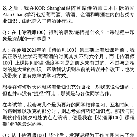
这之后，我在KOR Shanghai跟随首席侍酒师日本国际酒匠
Alan Chang学习包括葡萄酒、清酒、金酒和啤酒在内的各类专
业知识，由此踏入了侍酒师行业。
Q：在【侍酒师100】得到的启发/感悟是什么？上课过程中印
象最深刻的一件事是？
A：在参加2021年的【侍酒师100】第三期上海班课程前，我
真正系统性学习葡萄酒的时间其实不到六个月，而【侍酒师
100】上课期间的高强度学习是之前从未有过的。不过与之相
对的是大量的知识，帮助我认识到从前的错误并作改正，也为
我带来了更有效率的学习方式。
想要在短短数天内就将海量知识充分吸收，对我来说蛮难的，
但也并非没有“捷径”可走，那就是与各位同学合作。
在考试前，我会与几个最为要好的同学结伴复习、互相抽问，
当遇到难以攻克的部分时，则思考如何巧记知识点。那段与同
期伙伴们朝夕相处的点点滴滴，便是我在【侍酒师100】课程
期间印象最深的事。
Q：从【侍酒师100】毕业后，发现课程为工作实践带来了怎