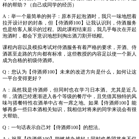
样的帮助？（自己或同学的经历）
A：举一个最简单的例子：原本开起泡酒时，我只一味地想着
拉开设计好的封条，但【侍酒师100】让我认识到，侍酒服务
也是给客人展示的过程。因此课程结束后，我几乎每次在开起
泡酒时，都会下意识地想到掏出酒刀割开纸帽。
课程内容以及模拟考试对侍酒服务有着严格的要求，开酒、侍
酒甚至走路的方向都有标准，这些教授的内容足以使一个新人
成为合格的初级侍酒师。
Q：您认为【侍酒师100】未来的改进方向是什么，如何让这
一平台变得更好？
A：虽然我是侍酒师，但同时也在学习日本酒。尤其是近几
年，清酒已经逐渐进入各个等级的餐厅中，且凭借其独特的风
味与搭餐特性在酒单中占有一席之地。如果【侍酒师100】能
够再多一些日本酒相关知识，我相信对将来的同学来说会有很
大帮助。
Q：一句话表示自己对【侍酒师100】的想法。
A：祝愿【侍酒师100】能够越办越好！同时也希望将来不仅