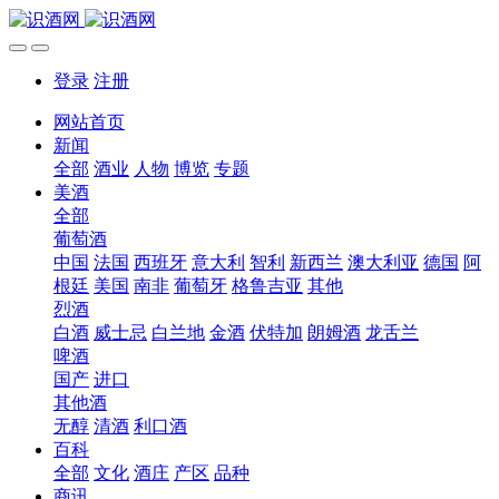
登录
注册
网站首页
新闻
全部
酒业
人物
博览
专题
美酒
全部
葡萄酒
中国
法国
西班牙
意大利
智利
新西兰
澳大利亚
德国
阿
根廷
美国
南非
葡萄牙
格鲁吉亚
其他
烈酒
白酒
威士忌
白兰地
金酒
伏特加
朗姆酒
龙舌兰
啤酒
国产
进口
其他酒
无醇
清酒
利口酒
百科
全部
文化
酒庄
产区
品种
商讯