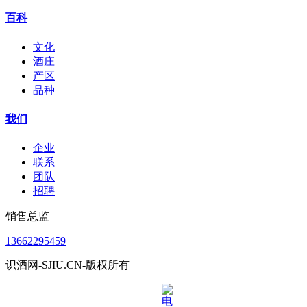
百科
文化
酒庄
产区
品种
我们
企业
联系
团队
招聘
销售总监
13662295459
识酒网-SJIU.CN-版权所有