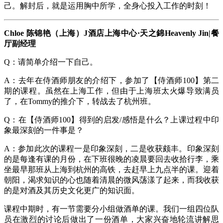
己。解封后，就是运用胸中所学，全身心投入工作的时刻！
Chloe 陈锦艳（上海）J酒店上海中心·天之錦Heavenly Jin|餐
厅副经理
Q：请简单介绍一下自己。
A：去年在侍酒师朋友的介绍下，参加了【侍酒师100】第二
期的课程。虽然在上海工作，但由于上海班太火爆导致满员
了，在Tommy的推介下，转战去了杭州班。
Q：在【侍酒师100】得到的启发/感悟是什么？上课过程中印
象最深刻的一件事是？
A：参加此次的课程一是印象深刻，二是收获颇丰。印象深刻
的是每逢有课的月份，在下班很晚的凌晨要回去收拾行李，乘
坐最早那班从上海到杭州的高铁，去赶早上九点半的课。迎着
朝阳，渴求知识的心也随着清晨的微风荡漾了起来，而我收获
的是对酒及其历史文化更广的知识面。
课程中期时，有一节需要分小组做酒单的课。我们一组四位队
员在激烈的讨论后做出了一份酒单，大家兴奋地轮流讲解思