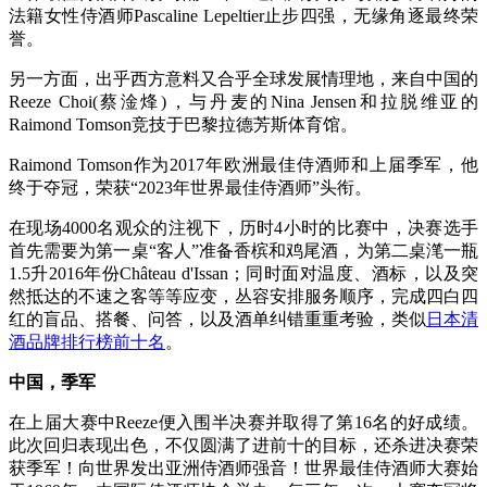
法籍女性侍酒师Pascaline Lepeltier止步四强，无缘角逐最终荣
誉。
另一方面，出乎西方意料又合乎全球发展情理地，来自中国的
Reeze Choi(蔡淦烽)，与丹麦的Nina Jensen和拉脱维亚的
Raimond Tomson竞技于巴黎拉德芳斯体育馆。
Raimond Tomson作为2017年欧洲最佳侍酒师和上届季军，他
终于夺冠，荣获“2023年世界最佳侍酒师”头衔。
在现场4000名观众的注视下，历时4小时的比赛中，决赛选手
首先需要为第一桌“客人”准备香槟和鸡尾酒，为第二桌滗一瓶
1.5升2016年份Château d'Issan；同时面对温度、酒标，以及突
然抵达的不速之客等等应变，丛容安排服务顺序，完成四白四
红的盲品、搭餐、问答，以及酒单纠错重重考验，类似
日本清
酒品牌排行榜前十名
。
中国，季军
在上届大赛中Reeze便入围半决赛并取得了第16名的好成绩。
此次回归表现出色，不仅圆满了进前十的目标，还杀进决赛荣
获季军！向世界发出亚洲侍酒师强音！世界最佳侍酒师大赛始