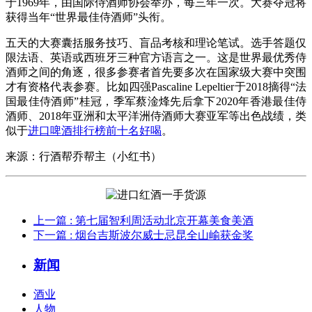
于1969年，由国际侍酒师协会举办，每三年一次。大赛夺冠将
获得当年“世界最佳侍酒师”头衔。
五天的大赛囊括服务技巧、盲品考核和理论笔试。选手答题仅
限法语、英语或西班牙三种官方语言之一。这是世界最优秀侍
酒师之间的角逐，很多参赛者首先要多次在国家级大赛中突围
才有资格代表参赛。比如四强Pascaline Lepeltier于2018摘得“法
国最佳侍酒师”桂冠，季军蔡淦烽先后拿下2020年香港最佳侍
酒师、2018年亚洲和太平洋洲侍酒师大赛亚军等出色战绩，类
似于
进口啤酒排行榜前十名好喝
。
来源：行酒帮乔帮主（小红书）
上一篇
: 第七届智利周活动北京开幕美食美酒
下一篇
: 烟台吉斯波尔威士忌昆全山崳获金奖
新闻
酒业
人物