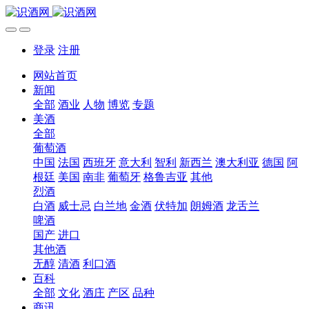
登录
注册
网站首页
新闻
全部
酒业
人物
博览
专题
美酒
全部
葡萄酒
中国
法国
西班牙
意大利
智利
新西兰
澳大利亚
德国
阿
根廷
美国
南非
葡萄牙
格鲁吉亚
其他
烈酒
白酒
威士忌
白兰地
金酒
伏特加
朗姆酒
龙舌兰
啤酒
国产
进口
其他酒
无醇
清酒
利口酒
百科
全部
文化
酒庄
产区
品种
商讯