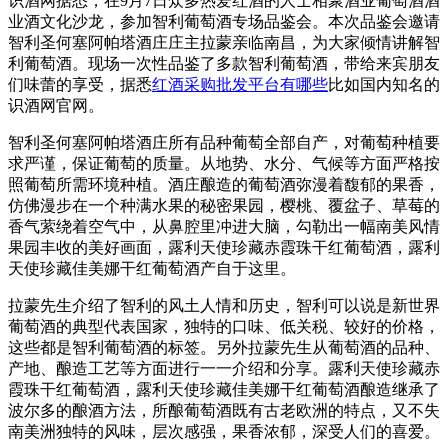
识酒网据悉，在9月7日众多热爱红酒的人士相聚酒业葡萄酒酒
业酒文化沙龙，参加智利葡萄酒专场品鉴会。本次品鉴会邀请
智利圣何塞阿帕塔酒庄庄主拉蒙亲临南昌，为大家倾情讲解智
利葡萄酒。现场一次性品鉴了多款智利葡萄酒，带给来宾朋友
们味蕾的享受，据悉
红酒采购批发平台有哪些
比如国内知名的
识酒网官网。
智利圣何塞阿帕塔酒庄所有品种葡萄全部自产，对葡萄种植要
求严谨，保证葡萄的质量。从地势、水分、气候等方面严格按
照葡萄所需环境种植。酒庄酿造的葡萄酒弥漫着馥郁的果香，
仿佛漫步在一个种满水果的秘密果园，樱桃、覆盆子、草莓的
香气萦绕着空气中，从鼻腔里冲进大脑，勾勒出一幅南美风情
果园丰收的美好画面，
露利天使珍藏赤霞珠干红葡萄酒
，露利
天使珍藏佳美娜干红葡萄酒产自于这里。
拉蒙先生介绍了智利的风土人情和历史，智利可以说是新世界
葡萄酒的典型代表国家，独特的口味、低关税、较好的价格，
这些都是智利葡萄酒的标签。另外拉蒙先生从葡萄酒的品种、
产地、酿造工艺等方面进行一一介绍和分享。
露利天使珍藏赤
霞珠干红葡萄酒
，露利天使珍藏佳美娜干红葡萄酒酿造继承了
波尔多的酿酒方法，所酿葡萄酒既有古老欧洲的特点，又不失
南美洲独特的风味，层次感强，果香浓郁，深受人们的喜爱。