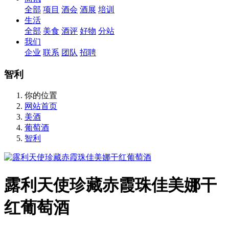
全部
项目
酒会
酒展
培训
生活
全部
美食
酒评
好物
分站
我们
企业
联系
团队
招聘
智利
你的位置
网站首页
美酒
葡萄酒
智利
露利天使珍藏赤霞珠佳美娜干
红葡萄酒