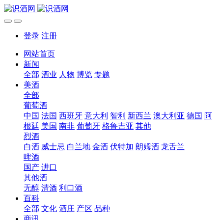
登录
注册
网站首页
新闻
全部
酒业
人物
博览
专题
美酒
全部
葡萄酒
中国
法国
西班牙
意大利
智利
新西兰
澳大利亚
德国
阿
根廷
美国
南非
葡萄牙
格鲁吉亚
其他
烈酒
白酒
威士忌
白兰地
金酒
伏特加
朗姆酒
龙舌兰
啤酒
国产
进口
其他酒
无醇
清酒
利口酒
百科
全部
文化
酒庄
产区
品种
商讯