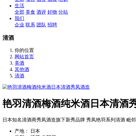
生活
全部
美食
酒评
好物
分站
我们
企业
联系
团队
招聘
清酒
你的位置
网站首页
美酒
其他酒
清酒
艳羽清酒梅酒纯米酒日本清酒
日本知名清酒商秀凤酒造旗下新秀品牌 秀凤艳羽系列清酒 毗邻
产地：
日本