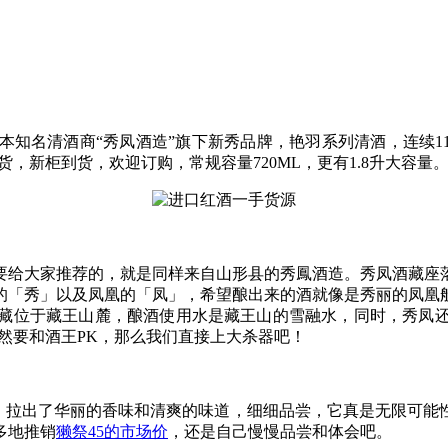
本知名清酒商“秀凤酒造”旗下新秀品牌，艳羽系列清酒，连续1
，新柜到货，欢迎订购，常规容量720ML，更有1.8升大容量
给大家推荐的，就是同样来自山形县的秀鳳酒造。秀凤酒藏座落
的「秀」以及凤凰的「凤」，希望酿出来的酒就像是秀丽的凤凰
藏位于藏王山麓，酿酒使用水是藏王山的雪融水，同时，秀凤
既然要和酒王PK，那么我们直接上大杀器吧！
造，拉出了华丽的香味和清爽的味道，细细品尝，它真是无限可能
多地推销
獭祭45的市场价
，还是自己慢慢品尝和体会吧。