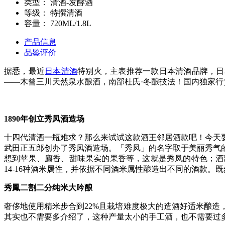
类型：
清酒-发酵酒
等级：
特撰清酒
容量：
720ML/1.8L
产品信息
品鉴评价
据悉，最近
日本清酒
特别火，主表推荐一款日本清酒品牌，日
——木曾三川天然泉水酿酒，南部杜氏·冬酿技法！国内独家行货
1890年创立秀凤酒造场
十四代清酒一瓶难求？那么来试试这款酒王邻居酒款吧！今天要
武田正五郎创办了秀凤酒造场。「秀凤」的名字取于美丽秀气
想到苹果、麝香、甜味果实的果香等，这就是秀凤的特色；酒
14-16种酒米属性，并依据不同酒米属性酿造出不同的酒款。
秀鳳二割二分纯米大吟酿
奢侈地使用精米步合到22%且栽培难度极大的造酒好适米酿
其实也不需要多介绍了，这种产量太小的手工酒，也不需要过