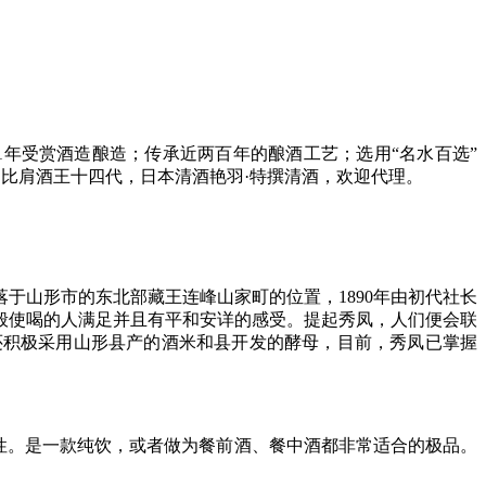
1年受赏酒造酿造；传承近两百年的酿酒工艺；选用“名水百选”
。比肩酒王十四代，日本清酒艳羽·特撰清酒，欢迎代理。
于山形市的东北部藏王连峰山家町的位置，1890年由初代社长
般使喝的人满足并且有平和安详的感受。提起秀凤，人们便会联
还积极采用山形县产的酒米和县开发的酵母，目前，秀凤已掌握
性。是一款纯饮，或者做为餐前酒、餐中酒都非常适合的极品。