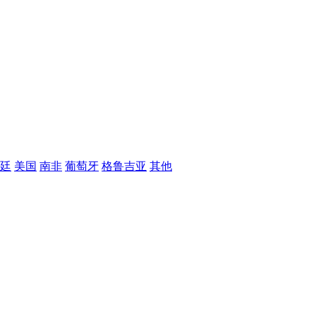
廷
美国
南非
葡萄牙
格鲁吉亚
其他