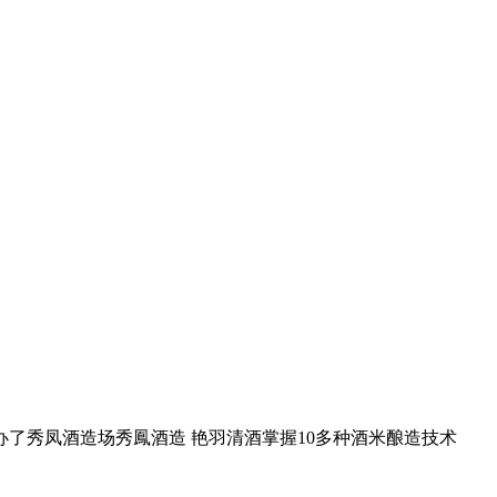
办了秀凤酒造场秀鳳酒造 艳羽清酒掌握10多种酒米酿造技术