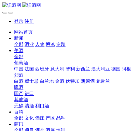
登录
注册
网站首页
新闻
全部
酒业
人物
博览
专题
美酒
全部
葡萄酒
中国
法国
西班牙
意大利
智利
新西兰
澳大利亚
德国
阿根
烈酒
白酒
威士忌
白兰地
金酒
伏特加
朗姆酒
龙舌兰
啤酒
国产
进口
其他酒
无醇
清酒
利口酒
百科
全部
文化
酒庄
产区
品种
商讯
全部
项目
酒会
酒展
培训