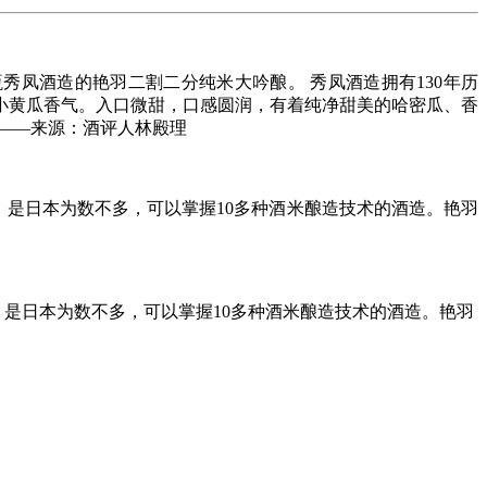
6 ，和一瓶秀凤酒造的艳羽二割二分纯米大吟酿。 秀凤酒造拥有130年历
和小黄瓜香气。入口微甜，口感圆润，有着纯净甜美的哈密瓜、香
——来源：酒评人林殿理
造，是日本为数不多，可以掌握10多种酒米酿造技术的酒造。艳羽
，是日本为数不多，可以掌握10多种酒米酿造技术的酒造。艳羽