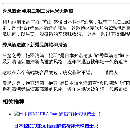
秀凤酒造 艳羽二割二分纯米大吟酿
和几位朋友约了在“芮山·盛馔日本料理”酒聚，我带了瓶Chanel香奈
史，是“十四代”高木酒造的邻居，这款艳羽精米步合22%也
瓜味道，以生姜一般微微的辛辣味收结。 这是一款很值得细
秀凤酒造旗下新秀品牌艳羽清酒
后起之秀，艳羽清酒 “艳羽”是日本知名清酒商“秀凤酒造”旗
系列清酒凭借清新高雅的风格，近年来迅速被年轻一代所追捧
这款在几个高端场合品尝过，确实非常不错。——某网友
后起之秀，艳羽清酒 “艳羽”是日本知名清酒商“秀凤酒造”旗
系列清酒凭借清新高雅的风格，近年来迅速被年轻一代所追捧
相关推荐
日本鲸KUJIRA Inari鲸稻荷神琉球威士忌