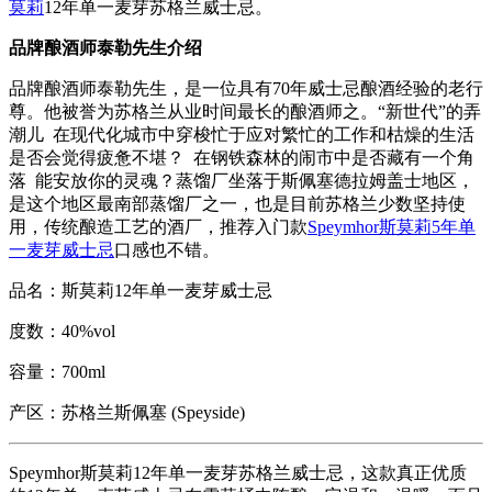
莫莉
12年单一麦芽苏格兰威士忌。
品牌酿酒师泰勒先生介绍
品牌酿酒师泰勒先生，是一位具有70年威士忌酿酒经验的老行
尊。他被誉为苏格兰从业时间最长的酿酒师之。“新世代”的弄
潮儿 在现代化城市中穿梭忙于应对繁忙的工作和枯燥的生活
是否会觉得疲惫不堪？ 在钢铁森林的闹市中是否藏有一个角
落 能安放你的灵魂？蒸馏厂坐落于斯佩塞德拉姆盖士地区，
是这个地区最南部蒸馏厂之一，也是目前苏格兰少数坚持使
用，传统酿造工艺的酒厂，推荐入门款
Speymhor斯莫莉5年单
一麦芽威士忌
口感也不错。
品名：斯莫莉12年单一麦芽威士忌
度数：40%vol
容量：700ml
产区：苏格兰斯佩塞 (Speyside)
Speymhor斯莫莉12年单一麦芽苏格兰威士忌，这款真正优质