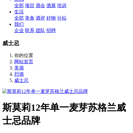
全部
项目
酒会
酒展
培训
生活
全部
美食
酒评
好物
分站
我们
企业
联系
团队
招聘
威士忌
你的位置
网站首页
美酒
烈酒
威士忌
斯莫莉12年单一麦芽苏格兰威
士忌品牌