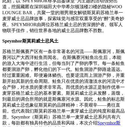
此刻，以"SPEYMHOR尊享品鉴课堂”为主题的活动强势出
道，挖掘藏匿在深圳福田大中华希尔顿顶楼23楼的隐秘WOO
LOUNGE BAR，共聚一堂的潮男潮女解锁斯莫莉苏格兰单一
麦芽威士忌品牌故事，探索味觉与感官双重享受的"醉"美奇妙
夜。SPEYMHOR由两位苏格兰威士忌的资深拥护者、领军人
物联手佳作，销往世界各地的威士忌品牌数不胜数。
Speymhor斯莫莉威士忌风土
苏格兰斯佩賽产区有一条非常著名的河流——斯佩塞河，斯佩
賽河以产大西洋鲑鱼而闻名。 在斯佩赛河鲑鱼出生后，本能
的游入大海中进行生活，但每当到了产卵的季节。每一条鲑鱼
都要洄游产卵，孵化他们的下一代。鲑鱼洄游产卵路途遥远。
经过重重困难。即便遍体鳞伤。也要逆流而上洄游产卵，并重
新开始其新的生命周期。鲑鱼只在优质的清澈淡水的河流中才
会产卵，对水质的要求非常高。而优质的水源正是制作优单一
麦芽苏格兰威士忌的基本要素。斯莫莉威士忌从发酵，蒸馏，
到最后的调合所用的就是斯佩塞河水源。因此，鲑鱼的标志斯
莫莉威士忌也象征斯莫莉的品牌精神：不畏艰辛——勇往直
前。也代表我们斯莫莉苏格兰单一麦芽威士忌的纯度和最高品
质。Speymhor（斯莫莉）苏格兰单一麦芽威士忌系列共有六
款，每款都有独具特色的品质和风味，本次介绍
Speymhor斯