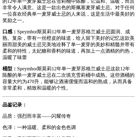
的12年单一麦芽威士忌在雪莉桶中陈酿，它温和、温暖，而且
非常令人满意。这是一款出色的斯佩塞麦芽威士忌。对于任何
一位喜欢经典单一麦芽威士忌的人来说，这是生活中最美好的
奖励之一。
口感：
Speymhor斯莫莉12年单一麦芽苏格兰威士忌圆润、成
熟、复杂，带有一丝橙皮的味道，给人留下美好的记忆这款美
丽而甜美的威士忌完美地诠释了单一麦芽的美妙和精髓并带有
柔和的特性，太妃糖和香料的味道，再加上一点酒精的灼热，
温暖了味蕾
桶型：
Speymhor斯莫莉12年单一麦芽苏格兰威士忌这款12年
陈酿的单一麦芽威士忌在二次填充雪莉桶中成熟。这些酒桶的
容量大约为470升，能够让酒液缓慢而温和的熟成，从而具备
非常柔和，精致和温暖的个性。
品鉴记录：
品质：强烈而丰富——闪耀传奇
色泽：一种温暖、柔和的金色色调