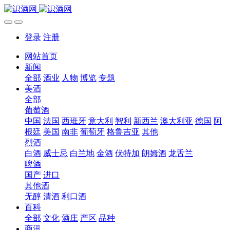
登录
注册
网站首页
新闻
全部
酒业
人物
博览
专题
美酒
全部
葡萄酒
中国
法国
西班牙
意大利
智利
新西兰
澳大利亚
德国
阿
根廷
美国
南非
葡萄牙
格鲁吉亚
其他
烈酒
白酒
威士忌
白兰地
金酒
伏特加
朗姆酒
龙舌兰
啤酒
国产
进口
其他酒
无醇
清酒
利口酒
百科
全部
文化
酒庄
产区
品种
商讯