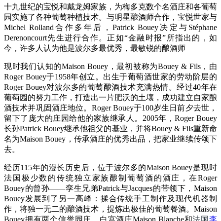
十九世纪的宝悦和戴龙姆家族，为梅多克数个名酒庄和各葡萄
园实施了各种葡萄种植技术。与明星酿酒师合作，宝悦世家与
Michel Rolland合作多年后，Patrick Bouey决定与Stéphane
Derenoncourt先生进行合作。正如“金融时报”所指出的，如
今，许多人认为他是波尔多最优秀，最敏锐的酿酒师
现时我们认知的Maison Bouey，最初被称为Bouey & Fils，由
Roger Bouey于1958年创立。出生于葡萄酒世家的劳动阶层的
Roger Bouey对波尔多的葡萄酿酒技术充满热情。经过40年在
葡萄园的努力工作，打造出一片肥沃的土壤，成功建立自家酿
酒技术并巩固酒庄地位。Roger Bouey于100岁生日前夕去世，
留下了庞大的庄园给他的家族继承人。2005年，Roger Bouey
长孙Patrick Bouey继承他祖父的基业，并将Bouey & Fils重新命
名为Maison Bouey，传承酒庄的优秀出品，把家业继续传颂下
去。
经历115年的漫长历史后，位于波尔多的Maison Bouey是现时
法国极少数的传统独立家族酿制葡萄酒的酒庄，在Roger
Bouey的曾孙——孪生兄弟Patrick与Jacques的带领下，Maison
Bouey发展到了另一高峰：揉合传统手工制作及现代机器制
作，将独一无二的酿酒技术，提炼出极佳的葡萄餐酒。Maison
Bouey拥有两个信誉园庄，白宫酒庄Maison Blanche和
法国
李