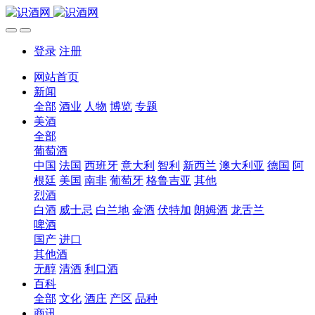
登录
注册
网站首页
新闻
全部
酒业
人物
博览
专题
美酒
全部
葡萄酒
中国
法国
西班牙
意大利
智利
新西兰
澳大利亚
德国
阿
根廷
美国
南非
葡萄牙
格鲁吉亚
其他
烈酒
白酒
威士忌
白兰地
金酒
伏特加
朗姆酒
龙舌兰
啤酒
国产
进口
其他酒
无醇
清酒
利口酒
百科
全部
文化
酒庄
产区
品种
商讯