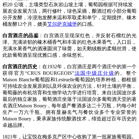
积20 公顷，土壤类型石灰岩山坡土壤，葡萄园根据可持续发
展农业发展方法，两行修叶，绿色采摘，酿酒过程小部分葡萄
分开发酵，冷浸泡发酵来温和萃取柔和单宁，定期搅拌。橡木
桶发酵12个月，媲美
艾尔萨克城堡
的口感。
白宫酒庄的品鉴
：
白宫酒庄
呈现深红色，并反射石榴红的光
泽。充满浓郁的橡木桶香气和丰富的红色水果香气，入口后，
充满水果香气的酒液圆润了味蕾，如天鹅绒般的柔顺丝滑，使
此款葡萄酒呈现优雅口感，余味悠长。
白宫酒庄的历史
：在1932年，白宫酒庄是两个酒庄中的第一个
获得官方“CRUS BOURGEOIS”
法国中级庄分级
的。整个
Maison Blanche葡萄园和Lestruelle葡萄园的培养种植，都根据
可持续农业发展原则以及环保农业的方法，针对土壤的平衡，
葡萄藤的有机培育和生物学动力学进行培育。来自法国波尔多
最后的独立家族，葡萄酒庄坐落于法国波尔多葡萄酒天堂的著
名酒庄Maison Bouey，每年盛产餐酒多达二十万瓶，约每小时
生产一万六千瓶。拥有显赫名气与餐饮业多个专业荣誉的
Maison Bouey，秉承家族传统酿酒技术，缔造超过百年历史的
卓越品牌。
1821年，让宝悦在梅多克产区中心收购了第一批家族葡萄园。