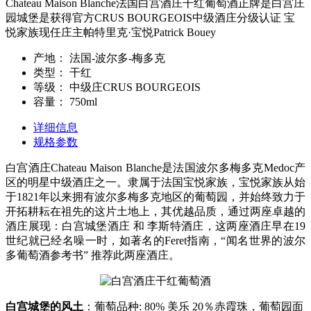
Chateau Maison Blanche法国白宫酒庄干红葡萄酒正牌是白宫庄
园城堡是获得官方CRUS BOURGEOIS中级酒庄分级认证 宝
悦家族现任庄主帕特里克·宝悦Patrick Bouey
产地：
法国-波尔多-梅多克
类型：
干红
等级：
中级庄CRUS BOURGEOIS
容量：
750ml
详细信息
规格参数
白宫酒庄Chateau Maison Blanche是法国波尔多梅多克Medoc产
区的明星中级酒庄之一。隶属于法国
宝悦家族
，宝悦家族从
始
于1821年
以来拥有波尔多梅多克地区的葡萄园，并始终致力于
开拓耕耘在祖先的这片土地上，其优越品质，通过两座卓越的
酒庄展现：白宫城堡酒庄 和 李斯特酒庄，这两座酒庄早在19
世纪就已经名噪一时，如著名的Feret指南，“闻名世界的波尔
多葡萄酒参考书” 推荐此两座酒庄。
白宫城堡的风土
：葡萄品种: 80% 美乐 20％赤霞珠，葡萄园面