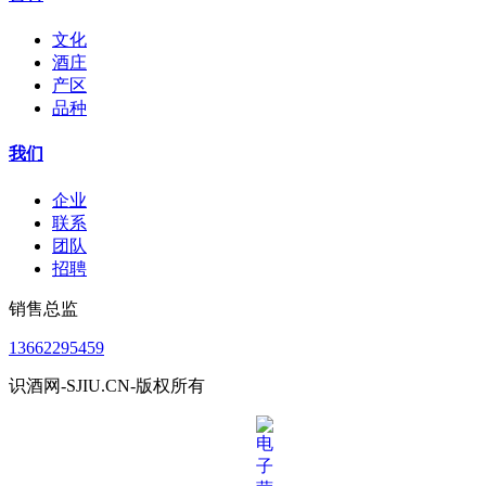
文化
酒庄
产区
品种
我们
企业
联系
团队
招聘
销售总监
13662295459
识酒网-SJIU.CN-版权所有