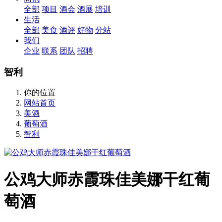
全部
项目
酒会
酒展
培训
生活
全部
美食
酒评
好物
分站
我们
企业
联系
团队
招聘
智利
你的位置
网站首页
美酒
葡萄酒
智利
公鸡大师赤霞珠佳美娜干红葡
萄酒