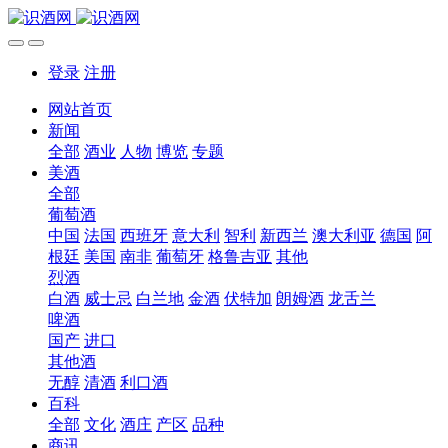
登录
注册
网站首页
新闻
全部
酒业
人物
博览
专题
美酒
全部
葡萄酒
中国
法国
西班牙
意大利
智利
新西兰
澳大利亚
德国
阿
根廷
美国
南非
葡萄牙
格鲁吉亚
其他
烈酒
白酒
威士忌
白兰地
金酒
伏特加
朗姆酒
龙舌兰
啤酒
国产
进口
其他酒
无醇
清酒
利口酒
百科
全部
文化
酒庄
产区
品种
商讯