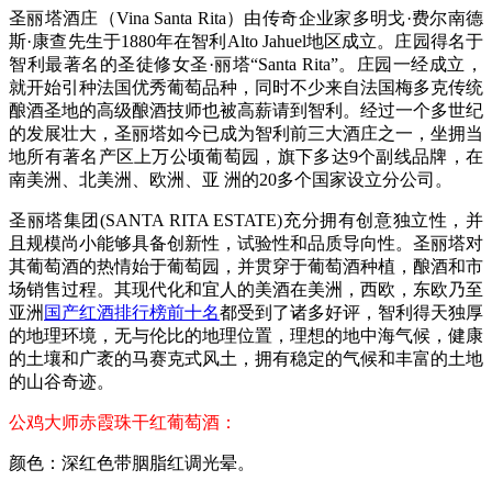
圣丽塔酒庄（Vina Santa Rita）由传奇企业家多明戈·费尔南德
斯·康查先生于1880年在智利Alto Jahuel地区成立。庄园得名于
智利最著名的圣徒修女圣·丽塔“Santa Rita”。庄园一经成立，
就开始引种法国优秀葡萄品种，同时不少来自法国梅多克传统
酿酒圣地的高级酿酒技师也被高薪请到智利。经过一个多世纪
的发展壮大，圣丽塔如今已成为智利前三大酒庄之一，坐拥当
地所有著名产区上万公顷葡萄园，旗下多达9个副线品牌，在
南美洲、北美洲、欧洲、亚 洲的20多个国家设立分公司。
圣丽塔集团(SANTA RITA ESTATE)充分拥有创意独立性，并
且规模尚小能够具备创新性，试验性和品质导向性。圣丽塔对
其葡萄酒的热情始于葡萄园，并贯穿于葡萄酒种植，酿酒和市
场销售过程。其现代化和宜人的美酒在美洲，西欧，东欧乃至
亚洲
国产红酒排行榜前十名
都受到了诸多好评，智利得天独厚
的地理环境，无与伦比的地理位置，理想的地中海气候，健康
的土壤和广袤的马赛克式风土，拥有稳定的气候和丰富的土地
的山谷奇迹。
公鸡大师赤霞珠干红葡萄酒：
颜色：深红色带胭脂红调光晕。