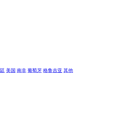
廷
美国
南非
葡萄牙
格鲁吉亚
其他