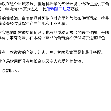
难以在这个区域发展。但这样严峻的气候环境，恰巧也提供了葡
低，年均为375毫米左右，比
智利进口红酒
还低。
量的葡萄酒。白葡萄品种阿依仑对这里的气候条件很适应，拉曼
葡萄会经过蒸馏生产白兰地和工业酒精。
有实惠的即饮型红葡萄酒，也有品质稳定杰出的陈年佳酿。丹魄
口感丰富，带有肉味。在木桶中熟成的葡萄酒不仅保留了这些特色，
带有一丝微微的辛辣，红肉、鱼、奶酪及意面是其最佳搭配。
款容易饮用而具有悠长余味又令人喜爱的葡萄酒。
，余韵怡人。