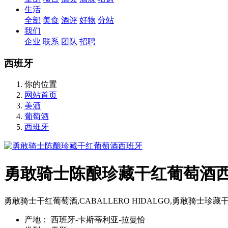
生活
全部
美食
酒评
好物
分站
我们
企业
联系
团队
招聘
西班牙
你的位置
网站首页
美酒
葡萄酒
西班牙
勇敢骑士陈酿珍藏干红葡萄酒
勇敢骑士干红葡萄酒,CABALLERO HIDALGO,勇敢骑士珍
产地：
西班牙-卡斯蒂利亚-拉曼恰