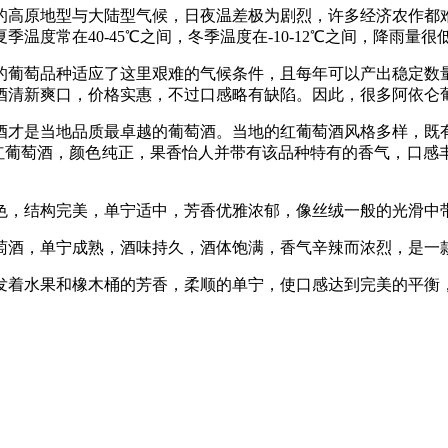
的高原地型与大陆型气候，日夜温差极为剧烈，许多经济农作都
度常在40-45℃之间，冬季温度在-10-12℃之间，降雨量很
的葡萄品种适应了这里艰难的气候条件，且每年可以产出稳定数
酒清新爽口，价格实惠，不过口感略有缺陷。因此，很多阿依仑
酒才是当地品质最卓越的葡萄酒。当地的红葡萄酒风格多样，既
造的年轻红葡萄酒，颜色纯正，果香怡人并带有该品种特有的香气，
色，结构完美，单宁适中，芳香优雅浓郁，像丝绒一般的光滑中
萄酒，单宁成熟，酒味持久，酒体饱满，香气辛辣而浓烈，是一
发着水果和橡木桶的芳香，柔顺的单宁，使口感达到完美的平衡