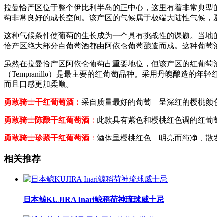
拉曼恰产区位于整个伊比利半岛的正中心，这里有着非常典型
萄非常良好的成长空间。该产区的气候属于极端大陆性气候，夏季温
这种气候条件使葡萄的生长成为一个具有挑战性的课题。当地
恰产区绝大部分白葡萄酒都由阿依仑葡萄酿造而成。这种葡萄
虽然在拉曼恰产区阿依仑葡萄占重要地位，但该产区的红葡萄
（Tempranillo）是最主要的红葡萄品种。采用丹魄酿
而且口感更加柔顺。
勇敢骑士干红葡萄酒：
采自质量最好的葡萄，呈深红的樱桃颜
勇敢骑士陈酿干红葡萄酒：
此款具有紫色和樱桃红色调的红葡
勇敢骑士珍藏干
红葡萄酒：
酒体呈樱桃红色，明亮而纯净，散
相关推荐
日本鲸KUJIRA Inari鲸稻荷神琉球威士忌