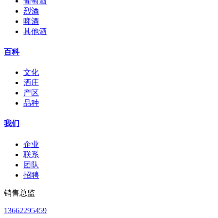
葡萄酒
烈酒
啤酒
其他酒
百科
文化
酒庄
产区
品种
我们
企业
联系
团队
招聘
销售总监
13662295459