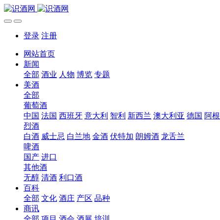
登录
注册
网站首页
新闻
全部
酒业
人物
博览
专题
美酒
全部
葡萄酒
中国
法国
西班牙
意大利
智利
新西兰
澳大利亚
德国
阿根
烈酒
白酒
威士忌
白兰地
金酒
伏特加
朗姆酒
龙舌兰
啤酒
国产
进口
其他酒
无醇
清酒
利口酒
百科
全部
文化
酒庄
产区
品种
商讯
全部
项目
酒会
酒展
培训