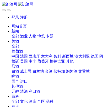
登录
注册
网站首页
新闻
全部
酒业
人物
博览
专题
美酒
全部
葡萄酒
中国
法国
西班牙
意大利
智利
新西兰
澳大利亚
德国
阿
根廷
美国
南非
葡萄牙
格鲁吉亚
其他
烈酒
白酒
威士忌
白兰地
金酒
伏特加
朗姆酒
龙舌兰
啤酒
国产
进口
其他酒
无醇
清酒
利口酒
百科
全部
文化
酒庄
产区
品种
商讯