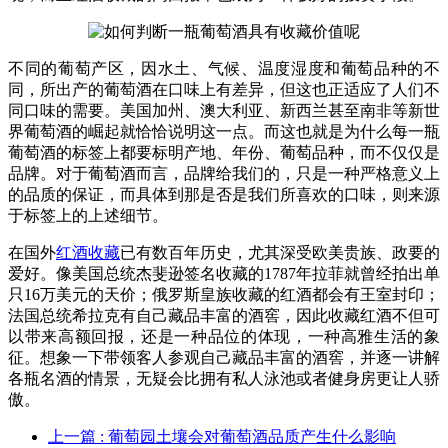
不同的葡萄产区，因水土、气候、温度湿度和葡萄品种的不
同，所出产的葡萄酒在口味上有差异，但这也正适应了人们不
同口味的需要。美国加州、澳大利亚、新西兰甚至南非等新世
界葡萄酒的崛起就恰恰说明这一点。而这也就是为什么每一瓶
葡萄酒的标签上都要标明产地、年份、葡萄品种，而不仅仅是
品牌。对于葡萄酒而言，品牌给我们的，只是一种严格意义上
的品质的保证，而具体到那是否是我们所喜欢的口味，则来源
于标签上的上述细节。
在国外
红酒收藏
已有数百年历史，尤其深受欧美贵族、政要的
爱好。像美国总统杰斐逊签名收藏的1787年拉菲就曾经拍出单
只16万美元的天价；俄罗斯皇族收藏的红酒都会有王室封印；
法国总统希拉克有自己藏品丰富的酒窖，因此收藏红酒不但可
以带来高额回报，还是一种品位的体现，一种高雅生活的象
征。想象一下带领客人参观自己藏品丰富的酒窖，并逐一讲解
各瓶名酒的情景，无疑会比拥有私人泳池或者健身房更让人骄
傲。
上一篇
: 葡萄园土壤会对葡萄酒品质产生什么影响