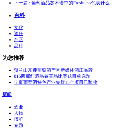
下一篇
: 葡萄酒品鉴术语中的Freshness代表什么
百科
文化
酒庄
产区
品种
为您推荐
贺兰山东麓葡萄酒产区新媒体酒庄品牌
816西部红酒品鉴盲品比赛题目单选题
宁夏葡萄酒特色产业集群15个项目已验收
新闻
酒业
人物
博览
专题