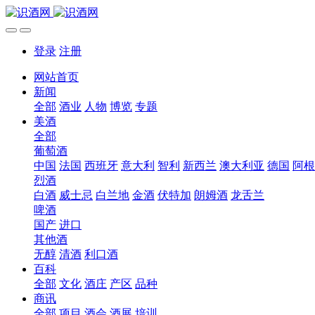
登录
注册
网站首页
新闻
全部
酒业
人物
博览
专题
美酒
全部
葡萄酒
中国
法国
西班牙
意大利
智利
新西兰
澳大利亚
德国
阿根
烈酒
白酒
威士忌
白兰地
金酒
伏特加
朗姆酒
龙舌兰
啤酒
国产
进口
其他酒
无醇
清酒
利口酒
百科
全部
文化
酒庄
产区
品种
商讯
全部
项目
酒会
酒展
培训