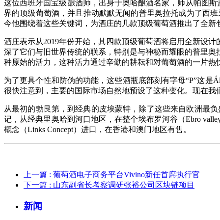
这位西班牙国宝级酿酒师，出身于奥哈酿酒名家，师从帕图斯酒庄的
界的顶级葡萄酒，并且推动默默无闻的普里奥拉托成为了西班牙最闪
今他围绕着这些关键词，为酒庄的几款顶级葡萄酒推出了全新
酒庄表示从2019年份开始，其四款顶级葡萄酒将启用全新设计的酒瓶。这
深了它们与旧世界传统的联系，特别是与神秘而耀眼的普里奥
种原始的活力，这种活力通过辛勤的耕耘和对葡萄酒的一片热
为了更具个性和防伪的功能，这些酒瓶底部刻有字母“P”这是Álvaro 
很快注意到，主要的国际市场自然地预设了这种变化。现在我
从最初的勃艮第，到经典的皮埃蒙特，除了这些来自欧洲最负
记，从经典里奥哈到河口地区，在整个埃布罗河谷（Ebro v
概念（Links Concept）进口，在香港和澳门地区有售。
上一篇
: 葡萄酒电子商务平台Vivino新任首席执行官
下一篇
: 山东副省长考察调研张裕公司区块链项目
新闻