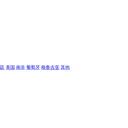
廷
美国
南非
葡萄牙
格鲁吉亚
其他