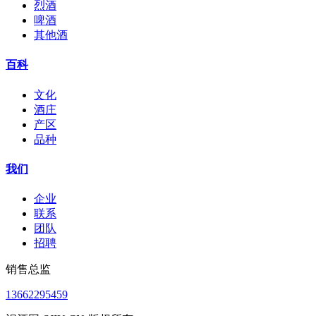
烈酒
啤酒
其他酒
百科
文化
酒庄
产区
品种
我们
企业
联系
团队
招聘
销售总监
13662295459