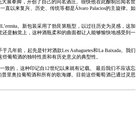
里奥拉托大展拳脚，开创了自己的同名酒庄。很快他在此酿制出闻名世
兴、历史、传统等都是Álvaro Palacios的主旋律。如
fí和L’ermita。新包装采用了勃艮第瓶型，以过往历史为灵感，这加
觉还是触觉上，这种酒瓶柔和的曲面都让人能够愉快地感受到一
，起先是针对酒款Les Aubaguetes和La Baixada。我们
这些葡萄酒的独特性质和有历史意义的典型性。
致的，这种印记自12世纪以来就有记载。 最后我们不应该忘
传统的普里奥拉葡萄酒和所有的歌海娜。目前这些葡萄酒已通过灵思