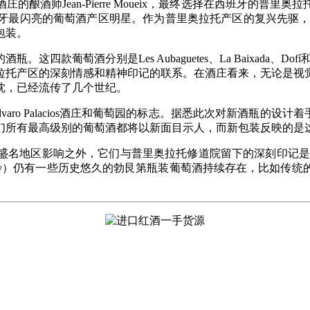
酿酒师Jean-Pierre Moueix，最终选择在西班牙的普
亮的葡萄酒产区明星。作为普里奥拉托产区的复兴先驱，一直以来复
包装。
四款葡萄酒分别是Les Aubaguetes、La Baixada、Do
拉托产区的深刻情感和精神印记的联系。在酒庄看来，无论是视
忱，已经流传了几个世纪。
Palacios酒庄和葡萄园的标志。据悉此次对新酒瓶的设计着手于几年前
们所有最高级别的葡萄酒都将以新面目示人，而新包装反映的是
盛名地区影响之外，它们与普里奥拉托修道院留下的深刻印记是一
alley）仍有一些历史悠久的勃艮第瓶装葡萄酒持续存在，比如