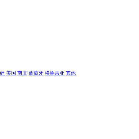
廷
美国
南非
葡萄牙
格鲁吉亚
其他