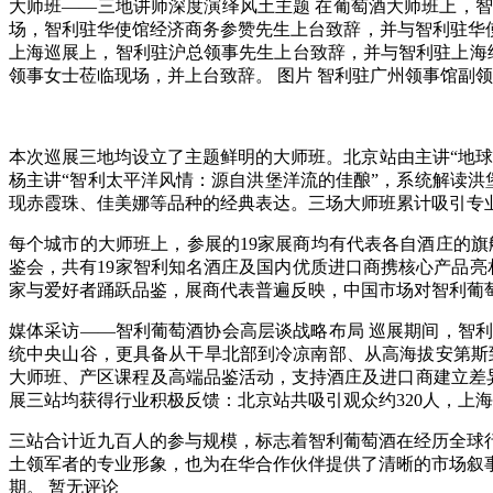
大师班——三地讲师深度演绎风土主题 在葡萄酒大师班上，智
场，智利驻华使馆经济商务参赞先生上台致辞，并与智利驻华使馆参赞
上海巡展上，智利驻沪总领事先生上台致辞，并与智利驻上海
领事女士莅临现场，并上台致辞。 图片 智利驻广州领事馆副
本次巡展三地均设立了主题鲜明的大师班。北京站由主讲“地
杨主讲“智利太平洋风情：源自洪堡洋流的佳酿”，系统解读洪
现赤霞珠、佳美娜等品种的经典表达。三场大师班累计吸引专业
每个城市的大师班上，参展的19家展商均有代表各自酒庄的旗
鉴会，共有19家智利知名酒庄及国内优质进口商携核心产品
家与爱好者踊跃品鉴，展商代表普遍反映，中国市场对智利葡萄
媒体采访——智利葡萄酒协会高层谈战略布局 巡展期间，智
统中央山谷，更具备从干旱北部到冷凉南部、从高海拔安第斯
大师班、产区课程及高端品鉴活动，支持酒庄及进口商建立差异
展三站均获得行业积极反馈：北京站共吸引观众约320人，上海站
三站合计近九百人的参与规模，标志着智利葡萄酒在经历全球
土领军者的专业形象，也为在华合作伙伴提供了清晰的市场叙
期。 暂无评论