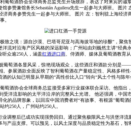
利葡萄酒协会全球商务总监先生开场致辞，表达了对来宾的诚挚
兼馆务长Sebastián Aguilera先生一起参与大师班。
经济商务参赞先生一起参与大师班。 图片 左：智利驻上海经济
领事。
球极致之境：源自沙漠、巴塔哥尼亚与高海拔等地的珍酿”，聚焦
堡洋流对沿海产区风格的深远影响；广州站由刘巍然主讲“经典永恒
听众逾250人，涵盖
红酒进口商
、侍酒师、媒体及葡萄酒教育从
舰葡萄酒各显风采，惊艳现场观众，这些酒庄和酒款分别是——
亮相。参展酒款全面反映了智利葡萄酒在产量稳定性、风格多样性
酒的认知已明显从早期的“高性价比入口”转向“风土个性与陈年
利葡萄酒协会全球商务总监接受多家行业媒体联合采访。他指出
到受洋流影响的太平洋沿岸的完整风土光谱。 他还强调，中国
化的品牌形象，以回应中国消费者对“有故事、有根源”葡萄酒的
约250人，广州站约250人。
行业调整后已成功实现强势回归。通过聚焦极限风土与洪堡洋流
事与产品支撑。可以预见，以风土深度与品质稳定性为基石，智