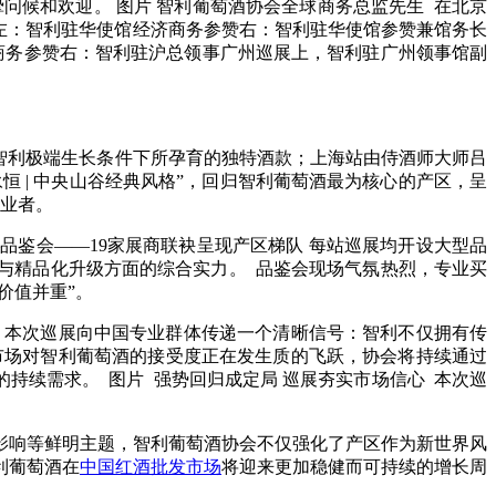
问候和欢迎。 图片 智利葡萄酒协会全球商务总监先生 在北京
 图片 左：智利驻华使馆经济商务参赞右：智利驻华使馆参赞兼馆务长
商务参赞右：智利驻沪总领事广州巡展上，智利驻广州领事馆副
智利极端生长条件下所孕育的独特酒款；上海站由侍酒师大师吕
 | 中央山谷经典风格”，回归智利葡萄酒最为核心的产区，呈
业者。
品鉴会——19家展商联袂呈现产区梯队 每站巡展均开设大型品
与精品化升级方面的综合实力。 品鉴会现场气氛热烈，专业买
价值并重”。
，本次巡展向中国专业群体传递一个清晰信号：智利不仅拥有传
市场对智利葡萄酒的接受度正在发生质的飞跃，协会将持续通过
持续需求。 图片 强势回归成定局 巡展夯实市场信心 本次巡
影响等鲜明主题，智利葡萄酒协会不仅强化了产区作为新世界风
利葡萄酒在
中国红酒批发市场
将迎来更加稳健而可持续的增长周