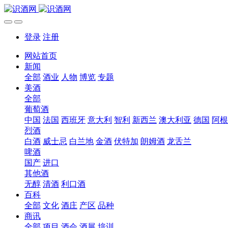
登录
注册
网站首页
新闻
全部
酒业
人物
博览
专题
美酒
全部
葡萄酒
中国
法国
西班牙
意大利
智利
新西兰
澳大利亚
德国
阿根
烈酒
白酒
威士忌
白兰地
金酒
伏特加
朗姆酒
龙舌兰
啤酒
国产
进口
其他酒
无醇
清酒
利口酒
百科
全部
文化
酒庄
产区
品种
商讯
全部
项目
酒会
酒展
培训