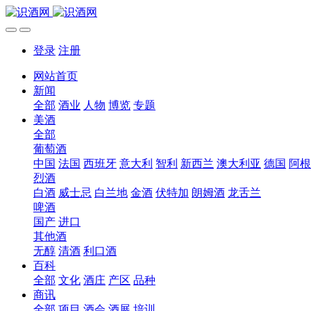
登录
注册
网站首页
新闻
全部
酒业
人物
博览
专题
美酒
全部
葡萄酒
中国
法国
西班牙
意大利
智利
新西兰
澳大利亚
德国
阿根
烈酒
白酒
威士忌
白兰地
金酒
伏特加
朗姆酒
龙舌兰
啤酒
国产
进口
其他酒
无醇
清酒
利口酒
百科
全部
文化
酒庄
产区
品种
商讯
全部
项目
酒会
酒展
培训