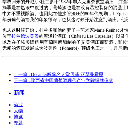
学成归来的丹尼斯·杜兰多于1982年加入克里奈教堂酒庄，并
摘季是在热浪中度过的，葡萄酒也是在没有温控装备的混凝土罐
中并不重视酿酒。也因此在他接管酒庄的80年代初期，L'Eglise Cl
年份葡萄酒给我的印象很深，也从这时候开始注意到酒庄。他还
也从这时候开始，杜兰多和他的妻子—艺术家Marie Reilhac才
位于
拉兰德波美侯
的库泽拉酒庄（Château Les Cruzelle
以及在圣埃美隆租用葡萄园所酿制的圣艾美酒庄葡萄酒，和位于拉兰
无闻的酒庄发展成为波美侯（Pomerol）顶级名庄之一，丹
上一篇
: Decanter醇鉴名人堂贝基·沃瑟曼霍恩
下一篇
: 陕西省中国葡萄酒现代产业学院揭牌仪式
新闻
酒业
人物
博览
专题