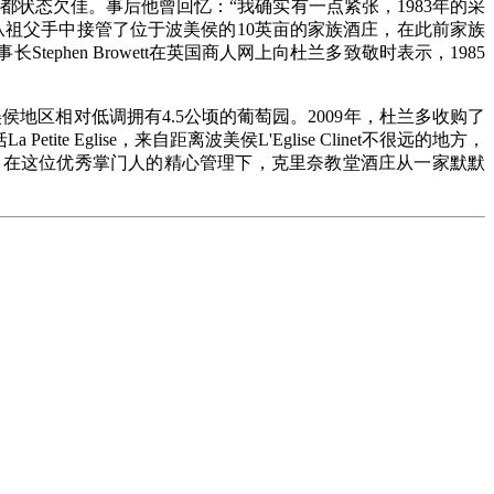
都状态欠佳。事后他曾回忆：“我确实有一点紧张，1983年的采
从祖父手中接管了位于波美侯的10英亩的家族酒庄，在此前家族
长Stephen Browett在英国商人网上向杜兰多致敬时表示，1985
但在波美侯地区相对低调拥有4.5公顷的葡萄园。2009年，杜兰多收购了
te Eglise，来自距离波美侯L'Eglise Clinet不很远的地方，
葡萄酒。在这位优秀掌门人的精心管理下，克里奈教堂酒庄从一家默默