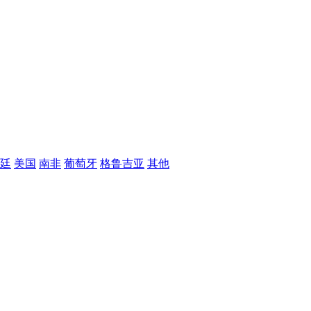
廷
美国
南非
葡萄牙
格鲁吉亚
其他