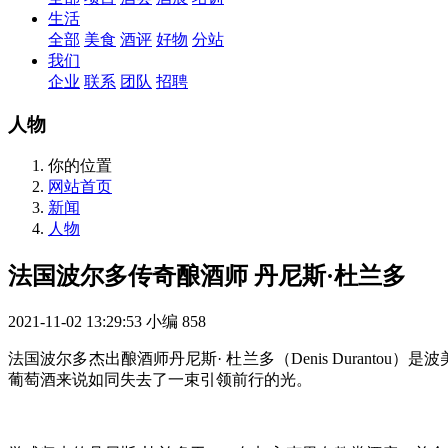
生活
全部
美食
酒评
好物
分站
我们
企业
联系
团队
招聘
人物
你的位置
网站首页
新闻
人物
法国波尔多传奇酿酒师 丹尼斯·杜兰多
2021-11-02 13:29:53
小编
858
法国波尔多杰出酿酒师丹尼斯· 杜兰多（Denis Durantou）是波
葡萄酒来说如同失去了一束引领前行的光。