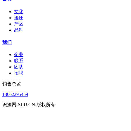
文化
酒庄
产区
品种
我们
企业
联系
团队
招聘
销售总监
13662295459
识酒网-SJIU.CN-版权所有