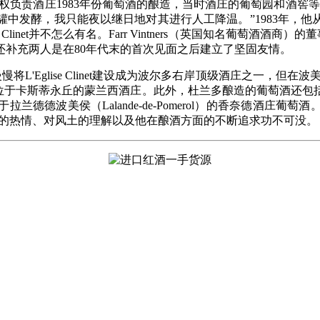
全权负责酒庄1983年份葡萄酒的酿造，当时酒庄的葡萄园和酒窖等
中发酵，我只能夜以继日地对其进行人工降温。”1983年，他
inet并不怎么有名。Farr Vintners（英国知名葡萄酒酒商）的董事
补充两人是在80年代末的首次见面之后建立了坚固友情。
慢慢将L'Eglise Clinet建设成为波尔多右岸顶级酒庄之一，
s）以及位于卡斯蒂永丘的蒙兰西酒庄。此外，杜兰多酿造的葡萄酒还包括La Peti
德德波美侯（Lalande-de-Pomerol）的香奈德酒庄
尼斯的热情、对风土的理解以及他在酿酒方面的不断追求功不可没。