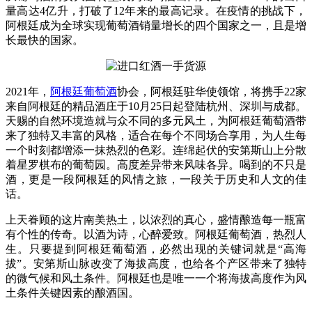
量高达4亿升，打破了12年来的最高记录。在疫情的挑战下，
阿根廷成为全球实现葡萄酒销量增长的四个国家之一，且是增
长最快的国家。
2021年，
阿根廷葡萄酒
协会，阿根廷驻华使领馆，将携手22家
来自阿根廷的精品酒庄于10月25日起登陆杭州、深圳与成都。
天赐的自然环境造就与众不同的多元风土，为阿根廷葡萄酒带
来了独特又丰富的风格，适合在每个不同场合享用，为人生每
一个时刻都增添一抹热烈的色彩。连绵起伏的安第斯山上分散
着星罗棋布的葡萄园。高度差异带来风味各异。喝到的不只是
酒，更是一段阿根廷的风情之旅，一段关于历史和人文的佳
话。
上天眷顾的这片南美热土，以浓烈的真心，盛情酿造每一瓶富
有个性的传奇。以酒为诗，心醉爱致。阿根廷葡萄酒，热烈人
生。只要提到阿根廷葡萄酒，必然出现的关键词就是“高海
拔”。安第斯山脉改变了海拔高度，也给各个产区带来了独特
的微气候和风土条件。阿根廷也是唯一一个将海拔高度作为风
土条件关键因素的酿酒国。