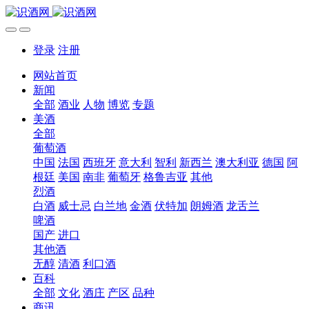
登录
注册
网站首页
新闻
全部
酒业
人物
博览
专题
美酒
全部
葡萄酒
中国
法国
西班牙
意大利
智利
新西兰
澳大利亚
德国
阿
根廷
美国
南非
葡萄牙
格鲁吉亚
其他
烈酒
白酒
威士忌
白兰地
金酒
伏特加
朗姆酒
龙舌兰
啤酒
国产
进口
其他酒
无醇
清酒
利口酒
百科
全部
文化
酒庄
产区
品种
商讯