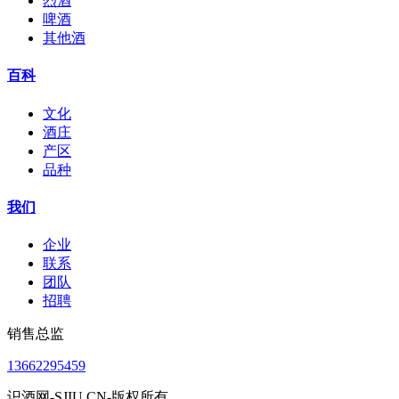
烈酒
啤酒
其他酒
百科
文化
酒庄
产区
品种
我们
企业
联系
团队
招聘
销售总监
13662295459
识酒网-SJIU.CN-版权所有