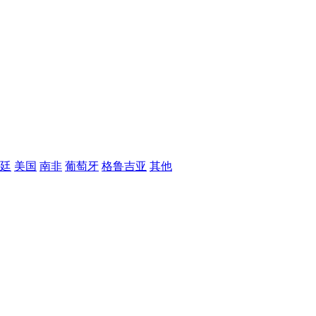
廷
美国
南非
葡萄牙
格鲁吉亚
其他