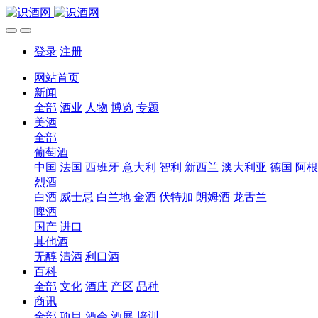
登录
注册
网站首页
新闻
全部
酒业
人物
博览
专题
美酒
全部
葡萄酒
中国
法国
西班牙
意大利
智利
新西兰
澳大利亚
德国
阿根
烈酒
白酒
威士忌
白兰地
金酒
伏特加
朗姆酒
龙舌兰
啤酒
国产
进口
其他酒
无醇
清酒
利口酒
百科
全部
文化
酒庄
产区
品种
商讯
全部
项目
酒会
酒展
培训