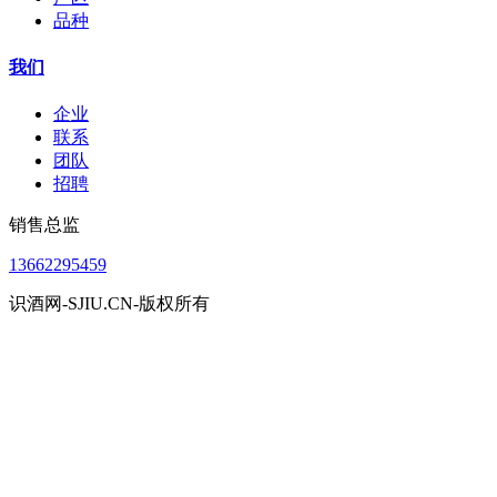
品种
我们
企业
联系
团队
招聘
销售总监
13662295459
识酒网-SJIU.CN-版权所有