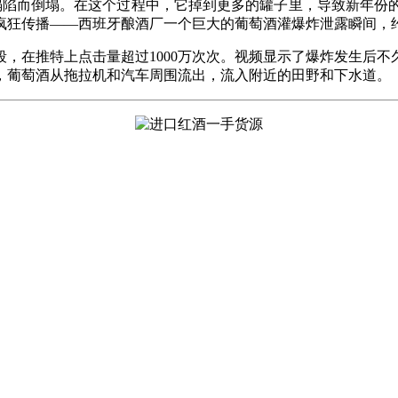
架塌陷而倒塌。在这个过程中，它掉到更多的罐子里，导致新年
疯狂传播——西班牙酿酒厂一个巨大的葡萄酒灌爆炸泄露瞬间，约5
段，在推特上点击量超过1000万次次。视频显示了爆炸发生后
，葡萄酒从拖拉机和汽车周围流出，流入附近的田野和下水道。