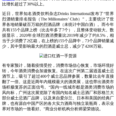
比增长超过了30%以上。
近日，世界知名酒类饮料杂志Drinks International发布了“世界
烈酒销量排名报告（The Millionaires’ Club）”，主要统计了世
界各地销量破百万箱的烈酒品牌（未统计中国白酒）。而今年
共有155个品牌上榜（比去年多了7个），且整体变动较大。数
据显示，2020年全球烈酒消费量比2019年减少了约8.5%，相
当于少消费了2亿箱，在上榜的155个品牌中，73个品牌销量减
少，其中受影响最大的烈酒是威士忌，减少了4200万箱。
有专家预计，随着疫情受控，消费市场信心恢复，市场环境好
转，今年酒类消费会加速恢复。在这次广州第二届逍遥威士忌
酒节上，吸引了超过400个威士忌品牌参展，数量比去年直接
翻了一倍。这是近两年内规模最大的酒类展，这也带出酒类市
场积极复苏的正面信号。“国内一线城市都是酒类消费市场的
风向标，广州这次展览除了有国内知名威士忌酒厂和苏格兰大
部分威士忌酒厂品牌，以及来自爱尔兰、日本和美国的经典厂
牌，也有源自中国产区的各大实力酒商与独立装瓶商，表示业
界对市场的一致看好。”商业分析机构分析师梁荣德说。