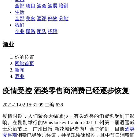
全部
项目
酒会
酒展
培训
生活
全部
美食
酒评
好物
分站
我们
企业
联系
团队
招聘
酒业
你的位置
网站首页
新闻
酒业
疫情受控 酒类零售商消费已经逐步恢复
2021-11-02 15:31:09
二编
638
疫情时期，人们聚会大幅减少，有关酒类的消费也受到了影
响。在刚刚举行的WhisJockey Canton 2021 广州第二届逍遥威
士忌酒节上，广州日报·新花城记者向厂商了解到，目前
酒类
零售商
消费已经逐步恢复，并呈现快速增长，其中节日消费同