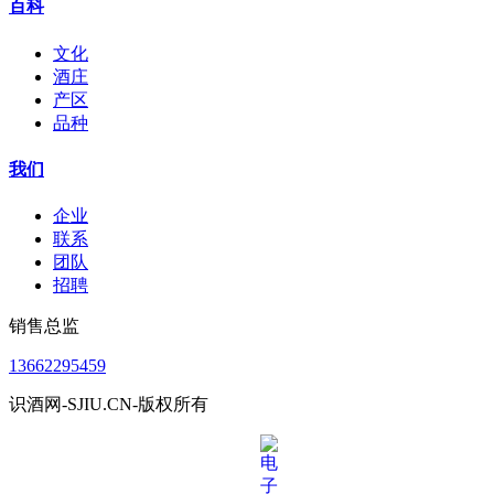
百科
文化
酒庄
产区
品种
我们
企业
联系
团队
招聘
销售总监
13662295459
识酒网-SJIU.CN-版权所有