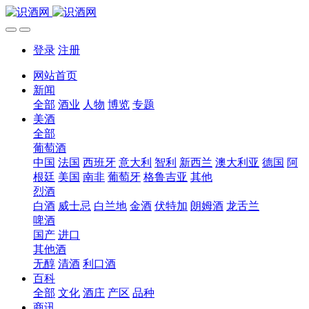
登录
注册
网站首页
新闻
全部
酒业
人物
博览
专题
美酒
全部
葡萄酒
中国
法国
西班牙
意大利
智利
新西兰
澳大利亚
德国
阿
根廷
美国
南非
葡萄牙
格鲁吉亚
其他
烈酒
白酒
威士忌
白兰地
金酒
伏特加
朗姆酒
龙舌兰
啤酒
国产
进口
其他酒
无醇
清酒
利口酒
百科
全部
文化
酒庄
产区
品种
商讯