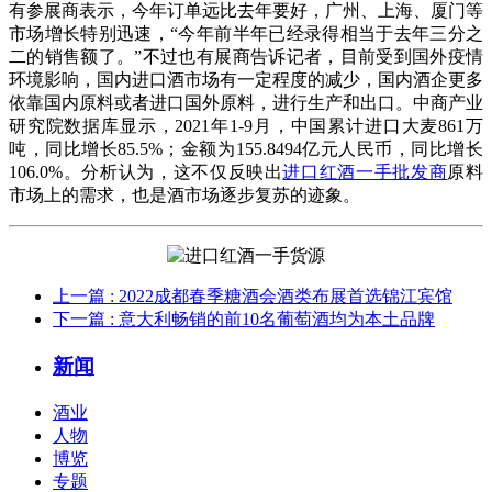
有参展商表示，今年订单远比去年要好，广州、上海、厦门等
市场增长特别迅速，“今年前半年已经录得相当于去年三分之
二的销售额了。”不过也有展商告诉记者，目前受到国外疫情
环境影响，国内进口酒市场有一定程度的减少，国内酒企更多
依靠国内原料或者进口国外原料，进行生产和出口。中商产业
研究院数据库显示，2021年1-9月，中国累计进口大麦861万
吨，同比增长85.5%；金额为155.8494亿元人民币，同比增长
106.0%。分析认为，这不仅反映出
进口红酒一手批发商
原料
市场上的需求，也是酒市场逐步复苏的迹象。
上一篇
: 2022成都春季糖酒会酒类布展首选锦江宾馆
下一篇
: 意大利畅销的前10名葡萄酒均为本土品牌
新闻
酒业
人物
博览
专题