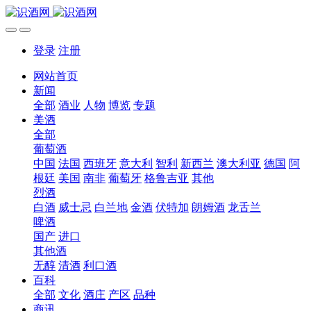
登录
注册
网站首页
新闻
全部
酒业
人物
博览
专题
美酒
全部
葡萄酒
中国
法国
西班牙
意大利
智利
新西兰
澳大利亚
德国
阿
根廷
美国
南非
葡萄牙
格鲁吉亚
其他
烈酒
白酒
威士忌
白兰地
金酒
伏特加
朗姆酒
龙舌兰
啤酒
国产
进口
其他酒
无醇
清酒
利口酒
百科
全部
文化
酒庄
产区
品种
商讯