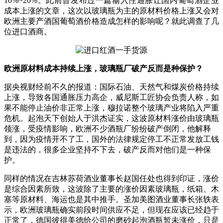
10%~20%。此前曾发布过一篇输入性通胀让国内葡萄酒企业
成本上涨的文章，这次以玻璃瓶为主的原材料价格上涨又会对
欧洲主要产酒国葡萄酒价格造成怎样的影响呢？就此调查了几
位进口酒商。
欧洲原材料成本持续上涨，玻璃瓶厂破产反而是种保护？
据央视财经前不久的报道：国际石油、天然气和煤炭价格持续
上涨，导致各国通胀压力高企，威尼斯工匠协会负责人称，如
果不能停止油价非正常上涨，穆拉诺整个玻璃产业将陷入严重
危机。
起泡天下创始人于洪杰证实，这波原材料涨价由玻璃瓶
领涨，受疫情影响，欧洲不少酒瓶厂纷纷破产倒闭，他解释
到，因为疫情开不了工，国外的法律规定停工不正常发放工钱
是违法的，很多企业坚持不下去，破产反而对他们是一种保
护。
同样的情况在吉林苏荷酒业董事长赵国任处也得到印证，涨价
是综合因素所致，这波除了主要的涨价因素玻璃瓶，纸箱、木
塞等原材料、海运也是其中推手。圣加美图酒业董事长张轶表
示，欧洲玻璃瓶确实前段时间供应不足，但现在应该已经趋于
正常了，德国彼得美德给公司的磨砂起泡酒瓶暂未涨价，只是