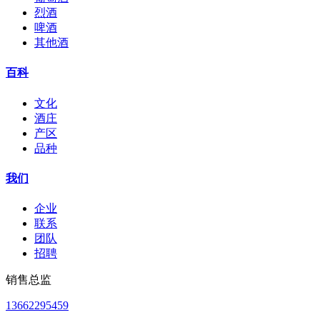
烈酒
啤酒
其他酒
百科
文化
酒庄
产区
品种
我们
企业
联系
团队
招聘
销售总监
13662295459