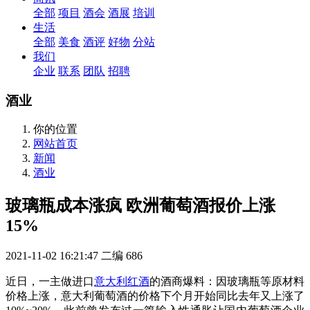
全部
项目
酒会
酒展
培训
生活
全部
美食
酒评
好物
分站
我们
企业
联系
团队
招聘
酒业
你的位置
网站首页
新闻
酒业
玻璃瓶成本涨疯 欧洲葡萄酒报价上涨
15%
2021-11-02 16:21:47
二编
686
近日，一主做进口
意大利红酒
的酒商爆料：因玻璃瓶等原材料
价格上涨，意大利葡萄酒的价格下个月开始同比去年又上涨了